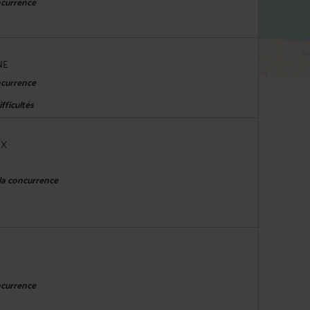
ncurrence
NE
ncurrence
fficultés
EX
 la concurrence
ncurrence