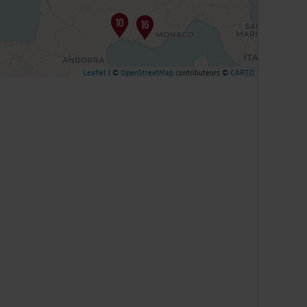
Leaflet
| ©
OpenStreetMap
contributeurs ©
CARTO