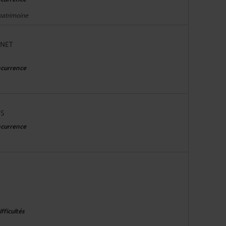
 patrimoine
ONET
ncurrence
IS
ncurrence
fficultés