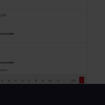
USA
sionnelles
sionnelles
ations
3
4
5
6
7
8
9
10
11
...
375
>