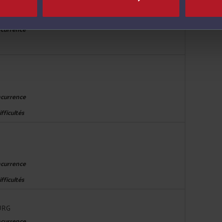
ncurrence
ncurrence
fficultés
ncurrence
fficultés
URG
ncurrence