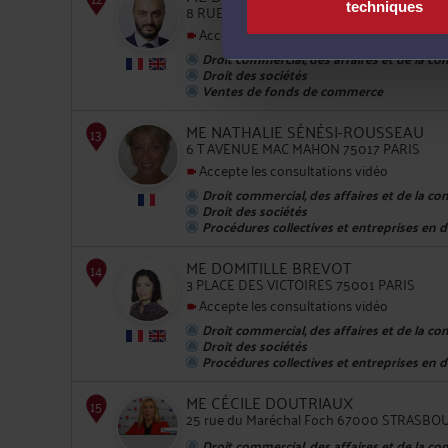
techniques
8 RUE DE CHANTILLY 75009 PARIS
Accepte les consultations vidéo
Droit commercial, des affaires et de la co
Droit des sociétés
Ventes de fonds de commerce
10
ME NATHALIE SÉNÉSI-ROUSSEAU
6 T AVENUE MAC MAHON 75017 PARIS
Accepte les consultations vidéo
Droit commercial, des affaires et de la co
Droit des sociétés
Procédures collectives et entreprises en di
ME DOMITILLE BREVOT
3 PLACE DES VICTOIRES 75001 PARIS
11
Accepte les consultations vidéo
Droit commercial, des affaires et de la co
Droit des sociétés
Procédures collectives et entreprises en di
ME CÉCILE DOUTRIAUX
25 rue du Maréchal Foch 67000 STRASBO
12
Droit commercial, des affaires et de la co