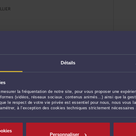
ELLIER
 la concurrence
R
Détails
ncurrence
ies
mesurer la fréquentation de notre site, pour vous proposer une expérien
ateformes (vidéos, réseaux sociaux, contenus animés…) ainsi que la gesti
ue le respect de votre vie privée est essentiel pour nous, nous vous la
ramétrer, à l’exception des cookies techniques strictement nécessaires
ncurrence
sionnelles
ookies
Personnaliser