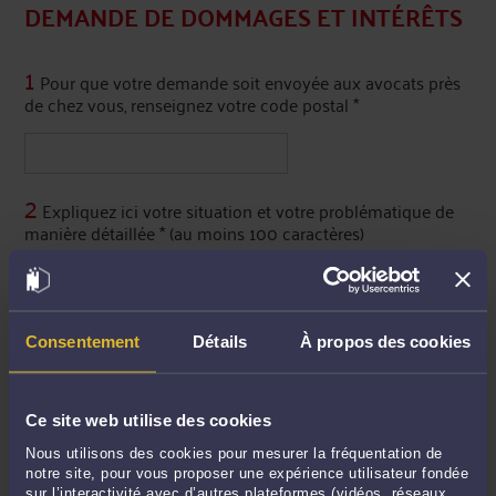
DEMANDE DE DOMMAGES ET INTÉRÊTS
1
Pour que votre demande soit envoyée aux avocats près
de chez vous, renseignez votre code postal *
2
Expliquez ici votre situation et votre problématique de
manière détaillée * (au moins 100 caractères)
Consentement
Détails
À propos des cookies
Ce site web utilise des cookies
ENVOYER MA DEMANDE DE DEVIS PERSONNALISÉE
Nous utilisons des cookies pour mesurer la fréquentation de
notre site, pour vous proposer une expérience utilisateur fondée
sur l’interactivité avec d’autres plateformes (vidéos, réseaux