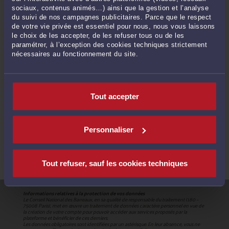
sociaux, contenus animés…) ainsi que la gestion et l’analyse
du suivi de nos campagnes publicitaires. Parce que le respect
COMMENT ÇA MARCHE ?
de votre vie privée est essentiel pour nous, nous vous laissons
le choix de les accepter, de les refuser tous ou de les
paramétrer, à l’exception des cookies techniques strictement
nécessaires au fonctionnement du site.
1
Précisez votre situation
Recevez jusqu'à 5 devis de 5 avocats
2
Tout accepter
différents
3
Contactez l'avocat de votre choix
Personnaliser
Tout refuser, sauf les cookies techniques
Informations relatives à la protection de vos données
Le Conseil National des Barreaux, en sa qualité de responsable du traitement (180 –
75008 Paris), met en œuvre un traitement de données caractère personnel en vue de
la création de votre compte pour pouvoir accéder aux services proposés par la
plateforme et bénéficier de ces derniers.
Les données obligatoires sont identifiées par un astérisque. En leur absence, vous ne