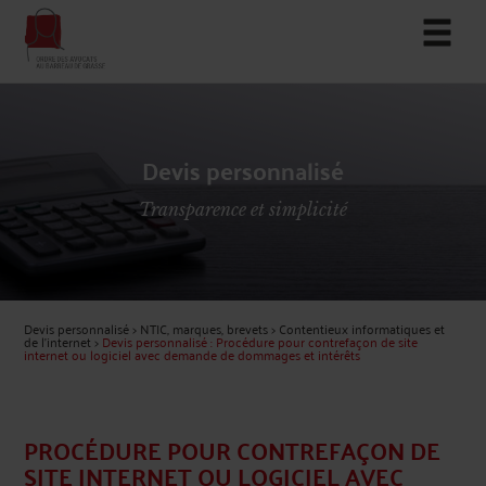
Devis personnalisé
Transparence et simplicité
Devis personnalisé
>
NTIC, marques, brevets
>
Contentieux informatiques et
de l'internet
>
Devis personnalisé : Procédure pour contrefaçon de site
internet ou logiciel avec demande de dommages et intérêts
PROCÉDURE POUR CONTREFAÇON DE
SITE INTERNET OU LOGICIEL AVEC