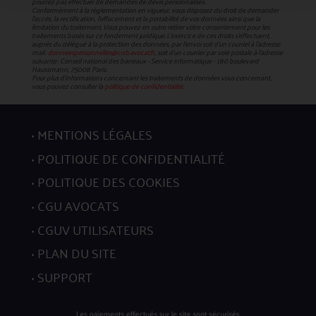
pourrez pas effectuer de demandes de devis personnalisés.
Conformément à la réglementation en vigueur, vous disposez du droit de demander
l'accès, la rectification, l’effacement et la portabilité de vos données ainsi que la
limitation du traitement. Vous pouvez en outre retirer votre consentement pour les
traitements basés sur ce fondement juridique. L’exercice de ces droits s’effectuent,
auprès du délégué à la protection des données, par l’envoi soit d’un courriel à l’adresse
mail :
donneespersonnelles@cnb.avocat.fr
, soit d’un courrier par voie postale à l’adresse
suivante : Conseil national des barreaux - Service informatique - 180 boulevard
Haussmann, 75008 Paris.
Pour plus d’informations concernant les traitements de données vous concernant,
vous pouvez consulter la
politique de confidentialité.
MENTIONS LÉGALES
POLITIQUE DE CONFIDENTIALITÉ
POLITIQUE DES COOKIES
CGU AVOCATS
CGUV UTILISATEURS
PLAN DU SITE
SUPPORT