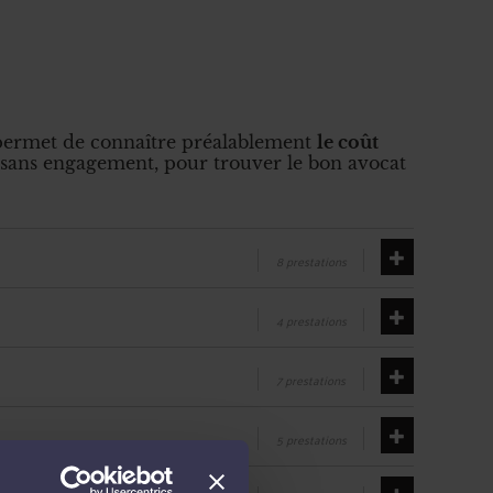
s permet de connaître préalablement
le coût
 sans engagement, pour trouver le bon avocat
8 prestations
4 prestations
7 prestations
5 prestations