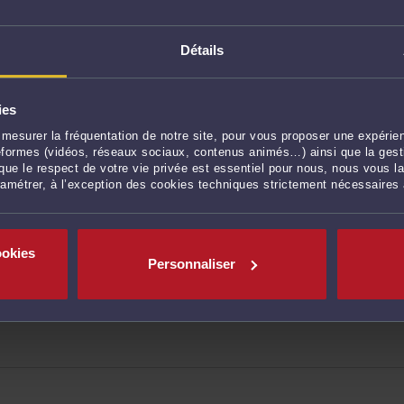
ce déloyale
V et CGU)
Détails
ies
mesurer la fréquentation de notre site, pour vous proposer une expérien
ateformes (vidéos, réseaux sociaux, contenus animés…) ainsi que la gesti
ue le respect de votre vie privée est essentiel pour nous, nous vous la
ramétrer, à l’exception des cookies techniques strictement nécessaires
ookies
Personnaliser