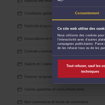
Rupture des relations commerciales et concurren
Conditions générales de vente et d'utilisation (CG
Consentement
Publicité et jeux concours
Ce site web utilise des cook
Nous utilisons des cookies pour 
Associations et fondations
l’interactivité avec d’autres pl
campagnes publicitaires. Parce q
de les refuser tous ou de les pa
Contrats commerciaux et de distribution
Statuts et Création de sociétés
Tout refuser, sauf les c
techniques
Fusions -acquisisitions et cessions de sociétés
Saisies, garanties et voies d'exécution
Bail commercial et fonds de commerce