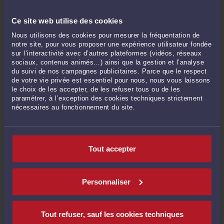
Conseil employeur : sécurité et règlement intérieur
Ce site web utilise des cookies
Nous utilisons des cookies pour mesurer la fréquentation de
Défense des employeurs : Licenciement et prud'hommes
notre site, pour vous proposer une expérience utilisateur fondée
sur l’interactivité avec d’autres plateformes (vidéos, réseaux
sociaux, contenus animés…) ainsi que la gestion et l’analyse
du suivi de nos campagnes publicitaires. Parce que le respect
SERVICES LES PLUS DEMANDÉS AUX AVOCATS
de votre vie privée est essentiel pour nous, nous vous laissons
EN DROIT DU TRAVAIL
le choix de les accepter, de les refuser tous ou de les
paramétrer, à l’exception des cookies techniques strictement
nécessaires au fonctionnement du site.
Procédure en matière de harcèlement moral ou sexuel contre
l'employeur
Tout accepter
DEVIS PERSONNALISÉ
Personnaliser
Rédaction d'un CDI (contrat de travail à durée indéterminée)
Tout refuser, sauf les cookies techniques