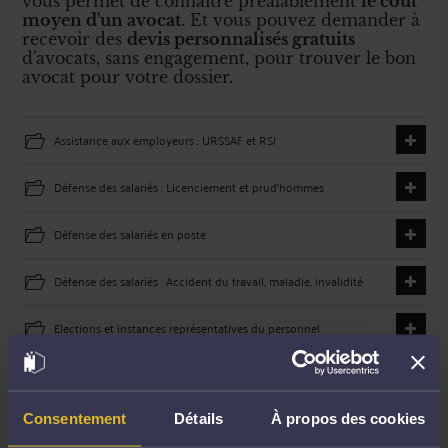
vous permet de connaître préalablement
le coût
moyen d'un avocat
. Et vous pouvez demander à
recevoir des
devis personnalisés gratuits
d'avocats, sans engagement, pour trouver le bon
avocat pour votre dossier.
Assistance aux employeurs : URSSAF et RSI
Défense des salariés : Licenciement et prud'hommes
Défense des salariés en poste
Défense des salariés : Accident du travail, maladie, invalidité
Elections et instances représentatives du personnel
Conseil employeur : Rédaction de contrats de travail
Consentement
Détails
À propos des cookies
Conseil employeur : procédures de licenciement et de rupture du
contrat de travail