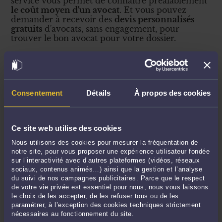
service vous permet de connaître préalablement
le coût moyen d'un avocat
. Et vous pouvez
demander à recevoir des
devis personnalisés
gratuits
d'avocats, sans engagement, pour
trouver le bon avocat pour votre dossier.
Fiscalité et contentieux fiscal des entreprises et professionnels
Impots des particuliers
Consentement
Détails
À propos des cookies
SERVICES LES PLUS DEMANDÉS AUX AVOCATS
Ce site web utilise des cookies
EN DROIT FISCAL ET IMPÔTS
Nous utilisons des cookies pour mesurer la fréquentation de
notre site, pour vous proposer une expérience utilisateur fondée
sur l’interactivité avec d’autres plateformes (vidéos, réseaux
Action en contestation d'une proposition de rectification
sociaux, contenus animés…) ainsi que la gestion et l’analyse
(redressement) suite à un contrôle fiscal / du professionnel
du suivi de nos campagnes publicitaires. Parce que le respect
ou de l'entreprise
de votre vie privée est essentiel pour nous, nous vous laissons
le choix de les accepter, de les refuser tous ou de les
paramétrer, à l’exception des cookies techniques strictement
DEVIS PERSONNALISÉ
nécessaires au fonctionnement du site.