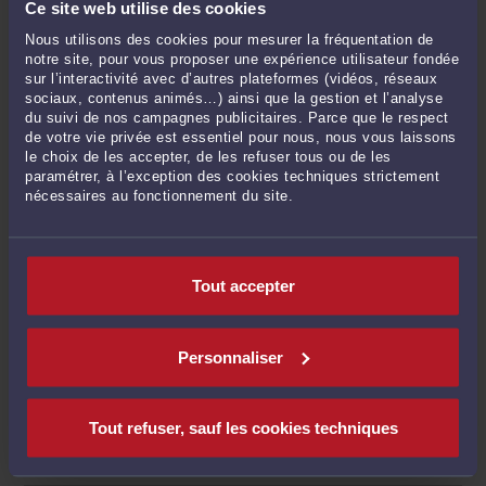
Ce site web utilise des cookies
Bail commercial et fonds de commerce
Nous utilisons des cookies pour mesurer la fréquentation de
notre site, pour vous proposer une expérience utilisateur fondée
sur l’interactivité avec d’autres plateformes (vidéos, réseaux
SERVICES LES PLUS DEMANDÉS AUX AVOCATS
sociaux, contenus animés…) ainsi que la gestion et l’analyse
EN DROIT IMMOBILIER
du suivi de nos campagnes publicitaires. Parce que le respect
de votre vie privée est essentiel pour nous, nous vous laissons
le choix de les accepter, de les refuser tous ou de les
paramétrer, à l’exception des cookies techniques strictement
Rédaction de bail commercial
nécessaires au fonctionnement du site.
DEVIS PERSONNALISÉ
Tout accepter
Procédure relative à des troubles de voisinage ("trouble
Personnaliser
anormal de voisinage")
DEVIS PERSONNALISÉ
Tout refuser, sauf les cookies techniques