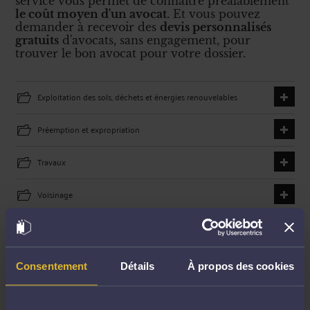
service vous permet de connaître préalablement
le coût moyen d'un avocat
. Et vous pouvez
demander à recevoir des
devis personnalisés
gratuits
d'avocats, sans engagement, pour
trouver le bon avocat pour votre dossier.
Exploitation des sols, déchets et énergies renouvelables
Préemption et expropriation
Travaux
Voisinage
Propriétés, urbanisme et permis
Bail d'habitation
Consentement
Détails
À propos des cookies
Copropriété