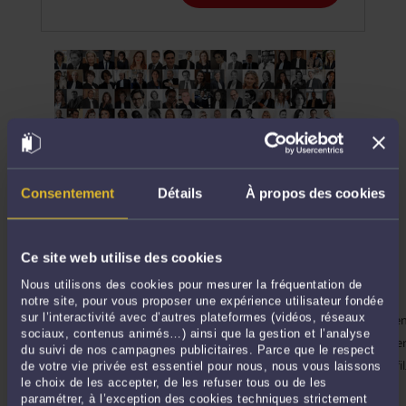
Créez votre profil gratuitement
Consentement
Détails
À propos des cookies
Les avantages Avocat.fr
Ce site web utilise des cookies
Nous utilisons des cookies pour mesurer la fréquentation de
Renforcez votre visibilité en ligne !
notre site, pour vous proposer une expérience utilisateur fondée
Gagnez en visibilité sur internet et gérez ainsi plus facileme
sur l’interactivité avec d’autres plateformes (vidéos, réseaux
sociaux, contenus animés…) ainsi que la gestion et l’analyse
réputation en ligne. En étant présent sur l'annuaire de référ
du suivi de nos campagnes publicitaires. Parce que le respect
avocats, vous êtes maître des informations diffusées sur votre profil
de votre vie privée est essentiel pour nous, nous vous laissons
le choix de les accepter, de les refuser tous ou de les
Disposez de votre propre blog
paramétrer, à l’exception des cookies techniques strictement