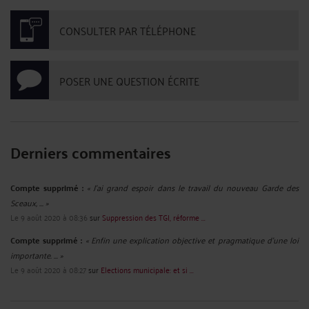
CONSULTER PAR TÉLÉPHONE
POSER UNE QUESTION ÉCRITE
Derniers commentaires
Compte supprimé :
« J'ai grand espoir dans le travail du nouveau Garde des
Sceaux, ... »
Le 9 août 2020 à 08:36
sur
Suppression des TGI, réforme ...
Compte supprimé :
« Enfin une explication objective et pragmatique d'une loi
importante. ... »
Le 9 août 2020 à 08:27
sur
Elections municipale: et si ...