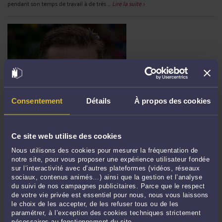
pendant son temps de travail à de très ...
Lire la suite >
Consentement
Détails
À propos des cookies
REQUIEM POUR LE COMMANDANT MOUSSA: BON VOL!
Ce site web utilise des cookies
Par
Jacques-Louis COLOMBANI
Nous utilisons des cookies pour mesurer la fréquentation de
« Et pourtant, lui avait répondu Rivière, si la vie humaine n'a pas de prix, nous
notre site, pour vous proposer une expérience utilisateur fondée
agissons toujours comme si quelque chose dépassait, en valeur, la vie
sur l’interactivité avec d’autres plateformes (vidéos, réseaux
humaine...Mais quoi ? » ( Antoine de Saint- Exupéry - Vol de nuit ) Le
sociaux, contenus animés…) ainsi que la gestion et l’analyse
Commandant de bord, Moussa Mahamane Arzika, a disparu lundi 4 février dans
du suivi de nos campagnes publicitaires. Parce que le respect
de votre vie privée est essentiel pour nous, nous vous laissons
un accident d'avion à l''Aéroport Diori Hamani ...
Lire la suite >
le choix de les accepter, de les refuser tous ou de les
paramétrer, à l’exception des cookies techniques strictement
nécessaires au fonctionnement du site.