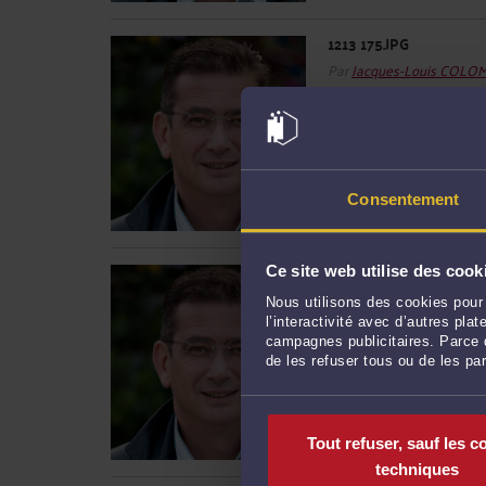
1213 175.JPG
Par
Jacques-Louis COLO
Lire la suite >
Consentement
1213 180.JPG
Ce site web utilise des cook
Par
Jacques-Louis COLO
Nous utilisons des cookies pour 
l’interactivité avec d’autres pl
Lire la suite >
campagnes publicitaires. Parce q
de les refuser tous ou de les pa
Tout refuser, sauf les c
techniques