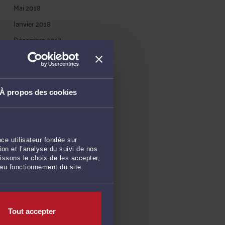
Mai 2018
Janvier 2018
Décembre 2017
Novembre 2017
Octobre 2017
Juillet 2017
À propos des cookies
Décembre 2014
Octobre 2014
Mars 2014
ce utilisateur fondée sur
on et l’analyse du suivi de nos
Février 2014
issons le choix de les accepter,
Janvier 2014
 au fonctionnement du site.
Octobre 2013
Septembre 2013
Tout accepter
Août 2013