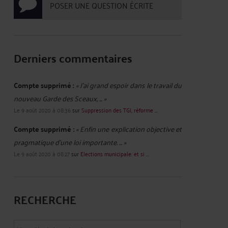
POSER UNE QUESTION ÉCRITE
Derniers commentaires
Compte supprimé :
« J'ai grand espoir dans le travail du
nouveau Garde des Sceaux, ... »
Le 9 août 2020 à 08:36
sur
Suppression des TGI, réforme ...
Compte supprimé :
« Enfin une explication objective et
pragmatique d'une loi importante. ... »
Le 9 août 2020 à 08:27
sur
Elections municipale: et si ...
RECHERCHE