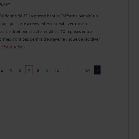
MBANI
'ai donné déjà"! La presse baptise "réforme pénale" un
n quelque sorte à réinventer le sursit avec mise à
ce; "Le droit pénal a été modifié à 70 reprises entre
ormes n'ont pas permis d'enrayer le risque de récidive :
.
Lire la suite >
4
5
6
7
8
9
10
11
...
90
>