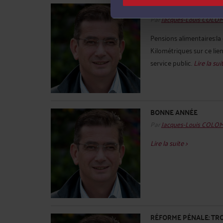
INFOS PRATIQUES: BAR
Par
Jacques-Louis COLO
Pensions alimentaires:la 
Kilométriques sur ce lien.
service public.
Lire la sui
BONNE ANNÉE
Par
Jacques-Louis COLO
Lire la suite >
RÉFORME PÉNALE: TRO