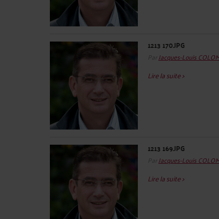
1213 170.JPG
Par
Jacques-Louis COLO
Lire la suite >
1213 169.JPG
Par
Jacques-Louis COLO
Lire la suite >