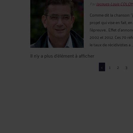
Par
Jacques-Louis COLO
Comme dit la chanson: "j
projet qui vise en fait, e
l'épreuve... Effet d'annon
2002 et 2012. Ces 70 réf
le taux de récidivistes a ..
Il n'y a plus d'élément à afficher
<
1
2
3