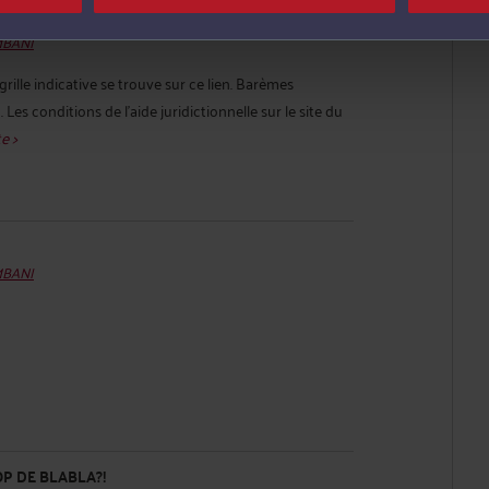
ÈMES ET INDICES.
MBANI
grille indicative se trouve sur ce lien. Barèmes
 Les conditions de l'aide juridictionnelle sur le site du
te >
MBANI
P DE BLABLA?!