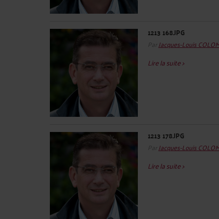
1213 168.JPG
Par
Jacques-Louis COLO
Lire la suite >
1213 178.JPG
Par
Jacques-Louis COLO
Lire la suite >