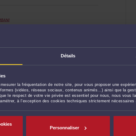
MBANI
Détails
ies
MBANI
mesurer la fréquentation de notre site, pour vous proposer une expérien
ateformes (vidéos, réseaux sociaux, contenus animés…) ainsi que la gesti
ue le respect de votre vie privée est essentiel pour nous, nous vous la
ramétrer, à l’exception des cookies techniques strictement nécessaires
ookies
Personnaliser