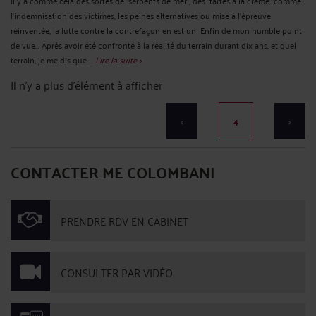
Il y a comme cela des sortes de "serpents de mer", des "tartes à la crème" comme:
l'indemnisation des victimes, les peines alternatives ou mise à l'épreuve
réinventée, la lutte contre la contrefaçon en est un! Enfin de mon humble point
de vue... Après avoir été confronté à la réalité du terrain durant dix ans, et quel
terrain, je me dis que ...
Lire la suite >
Il n'y a plus d'élément à afficher
<
4
>
CONTACTER ME COLOMBANI
PRENDRE RDV EN CABINET
CONSULTER PAR VIDÉO