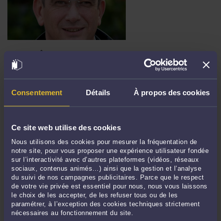
BONNES FÊTES
Par
Jacques-Louis COLOMBANI
Lire la suite >
Consentement
Détails
À propos des cookies
Ce site web utilise des cookies
Nous utilisons des cookies pour mesurer la fréquentation de
notre site, pour vous proposer une expérience utilisateur fondée
sur l’interactivité avec d’autres plateformes (vidéos, réseaux
sociaux, contenus animés…) ainsi que la gestion et l’analyse
du suivi de nos campagnes publicitaires. Parce que le respect
de votre vie privée est essentiel pour nous, nous vous laissons
le choix de les accepter, de les refuser tous ou de les
RENTRÉE AU TGI DE DUNKERQUE 29 SEPTEMBRE DERNIER, FAIRE
paramétrer, à l’exception des cookies techniques strictement
ET DÉFAIRE C'EST ENCORE TRAVAILLER!
nécessaires au fonctionnement du site.