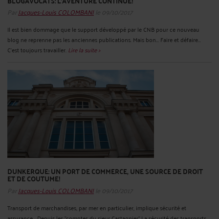
BLOGAVOCATS: L'AVENTURE CONTINUE!
Par
Jacques-Louis COLOMBANI
le 09/10/2017
Il est bien dommage que le support développé par le CNB pour ce nouveau
blog ne reprenne pas les anciennes publications. Mais bon... Faire et défaire...
C'est toujours travailler.
Lire la suite >
DUNKERQUE: UN PORT DE COMMERCE, UNE SOURCE DE DROIT
ET DE COUTUME!
Par
Jacques-Louis COLOMBANI
le 09/10/2017
Transport de marchandises, par mer en particulier, implique sécurité et
assurance... Depuis les "comptes du sieur Castagnier" La sécurité des transports