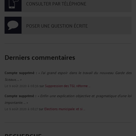
CONSULTER PAR TÉLÉPHONE
POSER UNE QUESTION ÉCRITE
Derniers commentaires
Compte supprimé :
« J'ai grand espoir dans le travail du nouveau Garde des
Sceaux, ... »
Le 9 août 2020 à 08:36
sur
Suppression des TGI, réforme ...
Compte supprimé :
« Enfin une explication objective et pragmatique d'une loi
importante. ... »
Le 9 août 2020 à 08:27
sur
Elections municipale: et si ...
RECHERCHE