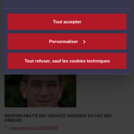
Par
Jacques-Louis COLOMBANI
LETTRE OUVERTE A MONSIEUR JEAN-YVES COQUILLAT PROCUREUR DE LA
Tout accepter
REPUBLIQUE AU TRIBUNAL DE GRANDE INSTANCE DE GRENOBLE Editorial du
Président | 28 novembre 2012 Bâtonnier Christian Charrière-Bournazel Président
du Conseil national des barreaux "Monsieur le procureur de la République, Il
m'est rapporté que le 20 novembre 2012 Maître Estelle Santoni, ...
Lire la suite >
Personnaliser
Tout refuser, sauf les cookies techniques
RESPONSABILITÉ DES SERVICES GARDIENS DU FAIT DES
MINEURS
Par
Jacques-Louis COLOMBANI