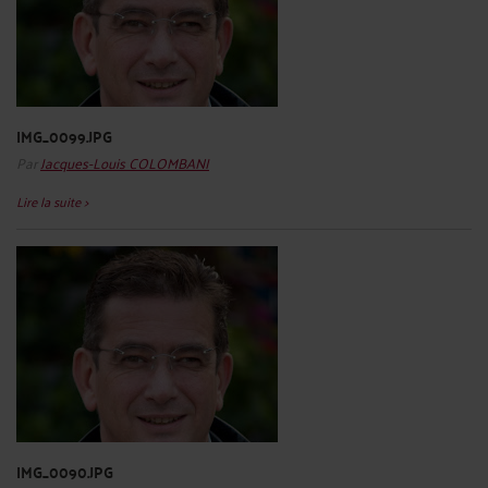
IMG_0099.JPG
Par
Jacques-Louis COLOMBANI
Lire la suite >
IMG_0090.JPG