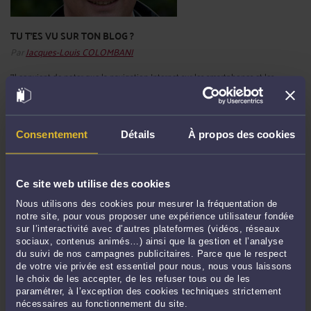
TU T'ES VU SUR TON BLOG ?
Par
Jacques-Louis COLOMBANI
"Il convient de noter que la navigation Internet sur les smartphones et les
tablettes, via le wifi échappe à tout contrôle" Ainsi s'exprime Mme la défenseure
des droits de l'enfant dans son rapport sur internet et la protection des enfants...
Après s'être évertuée à tenir un discours qui se veut rassurant sur la cohérence
du droit, force et honnêteté ...
Lire la suite >
Consentement
Détails
À propos des cookies
Ce site web utilise des cookies
Nous utilisons des cookies pour mesurer la fréquentation de
notre site, pour vous proposer une expérience utilisateur fondée
sur l’interactivité avec d’autres plateformes (vidéos, réseaux
sociaux, contenus animés…) ainsi que la gestion et l’analyse
du suivi de nos campagnes publicitaires. Parce que le respect
de votre vie privée est essentiel pour nous, nous vous laissons
le choix de les accepter, de les refuser tous ou de les
paramétrer, à l’exception des cookies techniques strictement
UN ACTE DE COURAGE DE LA PROFESSION!
nécessaires au fonctionnement du site.