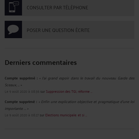
CONSULTER PAR TÉLÉPHONE
POSER UNE QUESTION ÉCRITE
Derniers commentaires
Compte supprimé :
« J'ai grand espoir dans le travail du nouveau Garde des
Sceaux, ... »
Le 9 août 2020 à 08:36
sur
Suppression des TGI, réforme ...
Compte supprimé :
« Enfin une explication objective et pragmatique d'une loi
importante. ... »
Le 9 août 2020 à 08:27
sur
Elections municipale: et si ...