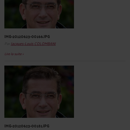
IMG-20120623-00166.JPG
Par
Jacques-Louis COLOMBANI
Lire la suite >
IMG-20120623-00181.JPG