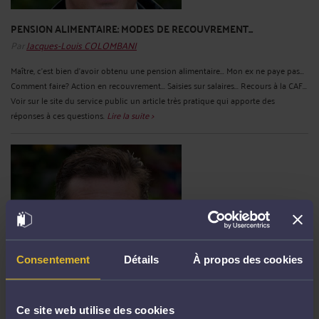
PENSION ALIMENTAIRE: MODES DE RECOUVREMENT...
Par
Jacques-Louis COLOMBANI
Maître, c'est bien d'avoir obtenu une pension alimentaire... Mon ex ne paye pas...
Comment faire? Action en recouvrement... Saisies sur salaires... Recours à la CAF...
Voir sur le site du service public un article très pratique qui apporte des
réponses à ces questions.
Lire la suite >
Consentement
Détails
À propos des cookies
LA CONTREFAÇON DE BREVET NUL: BELLE INVENTION!
Par
Jacques-Louis COLOMBANI
Ce site web utilise des cookies