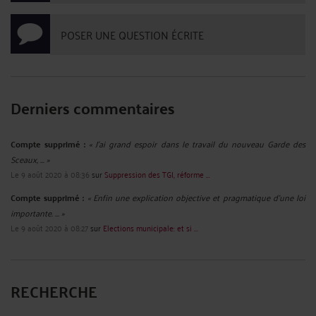
POSER UNE QUESTION ÉCRITE
Derniers commentaires
Compte supprimé :
« J'ai grand espoir dans le travail du nouveau Garde des
Sceaux, ... »
Le 9 août 2020 à 08:36
sur
Suppression des TGI, réforme ...
Compte supprimé :
« Enfin une explication objective et pragmatique d'une loi
importante. ... »
Le 9 août 2020 à 08:27
sur
Elections municipale: et si ...
RECHERCHE