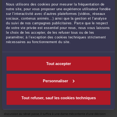
Nous utilisons des cookies pour mesurer la fréquentation de
Arrêt n° 604 du 17 février 2012 (10-24.282) - Cour de cassation - Assemblée
notre site, pour vous proposer une expérience utilisateur fondée
Plénière La décision commentée est curieuse. En effet, en 1997 et 2001 l'une des
sur l’interactivité avec d’autres plateformes (vidéos, réseaux
parties avait été condamnée à payer des dommages et intérêts pour
sociaux, contenus animés…) ainsi que la gestion et l’analyse
contrefaçon de brevet. En 2002, ce brevet avait fait l'objet d'une annulation
du suivi de nos campagnes publicitaires. Parce que le respect
judiciaire. Le demandeur a ouvert une procédure ...
Lire la suite >
de votre vie privée est essentiel pour nous, nous vous laissons
le choix de les accepter, de les refuser tous ou de les
paramétrer, à l’exception des cookies techniques strictement
nécessaires au fonctionnement du site.
Tout accepter
Personnaliser
HARCÈLEMENT: HALTE AU SEXE!
Par
Jacques-Louis COLOMBANI
Tout refuser, sauf les cookies techniques
Terminé l'embauche des femmes! STOP! Messieurs, si le texte actuellement en
discussion au sénat passe, il suffira à une dame mécontente d'une décision