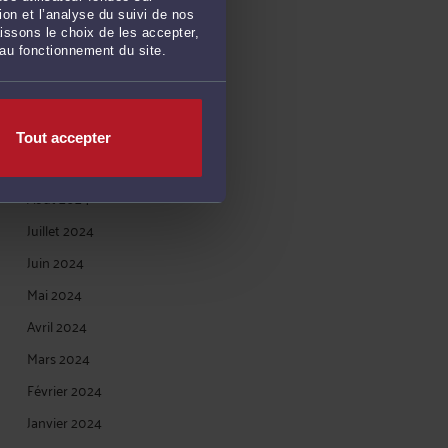
Février 2025
on et l’analyse du suivi de nos
issons le choix de les accepter,
Janvier 2025
 au fonctionnement du site.
Décembre 2024
Novembre 2024
Octobre 2024
Tout accepter
Septembre 2024
Août 2024
Juillet 2024
Juin 2024
Mai 2024
Avril 2024
Mars 2024
Février 2024
Janvier 2024