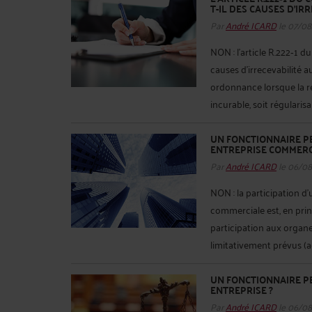
T-IL DES CAUSES D’I
Par
André ICARD
le 07/08
NON : l’article R.222‑1 d
causes d’irrecevabilité a
ordonnance lorsque la re
incurable, soit régularisa
UN FONCTIONNAIRE PE
ENTREPRISE COMMERC
Par
André ICARD
le 06/0
NON : la participation d’
commerciale est, en princ
participation aux organe
limitativement prévus (ac
UN FONCTIONNAIRE PE
ENTREPRISE ?
Par
André ICARD
le 06/0