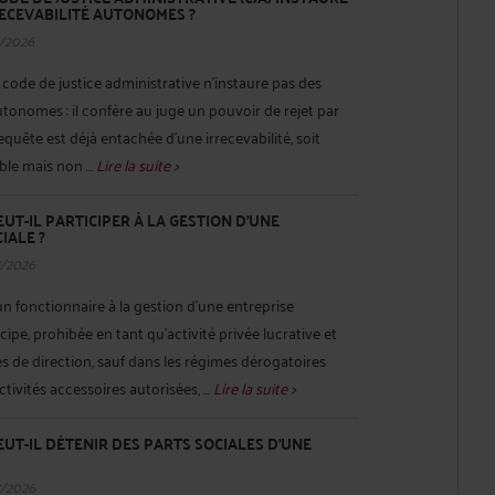
RRECEVABILITÉ AUTONOMES ?
/2026
u code de justice administrative n’instaure pas des
utonomes : il confère au juge un pouvoir de rejet par
quête est déjà entachée d’une irrecevabilité, soit
ble mais non ...
Lire la suite >
UT-IL PARTICIPER À LA GESTION D’UNE
IALE ?
8/2026
un fonctionnaire à la gestion d’une entreprise
ipe, prohibée en tant qu’activité privée lucrative et
s de direction, sauf dans les régimes dérogatoires
tivités accessoires autorisées, ...
Lire la suite >
UT-IL DÉTENIR DES PARTS SOCIALES D’UNE
8/2026