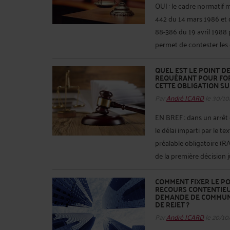
OUI : le cadre normatif m
442 du 14 mars 1986 et de
88-386 du 19 avril 1988 p
permet de contester les 
QUEL EST LE POINT D
REQUÉRANT POUR FOR
CETTE OBLIGATION SUR
Par
André ICARD
le 30/10
EN BREF : dans un arrêt e
le délai imparti par le t
préalable obligatoire (
de la première décision ju
COMMENT FIXER LE PO
RECOURS CONTENTIEUX
DEMANDE DE COMMUNIC
DE REJET ?
Par
André ICARD
le 20/10