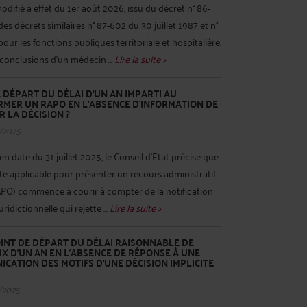
odifié à effet du 1er août 2026, issu du décret n° 86-
s décrets similaires n° 87-602 du 30 juillet 1987 et n°
our les fonctions publiques territoriale et hospitalière,
conclusions d’un médecin ...
Lire la suite >
E DÉPART DU DÉLAI D’UN AN IMPARTI AU
MER UN RAPO EN L’ABSENCE D’INFORMATION DE
 LA DÉCISION ?
/2025
n date du 31 juillet 2025, le Conseil d’Etat précise que
exte applicable pour présenter un recours administratif
RAPO) commence à courir à compter de la notification
ridictionnelle qui rejette ...
Lire la suite >
INT DE DÉPART DU DÉLAI RAISONNABLE DE
 D’UN AN EN L’ABSENCE DE RÉPONSE À UNE
ATION DES MOTIFS D’UNE DÉCISION IMPLICITE
/2025