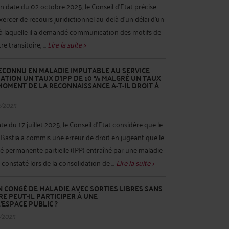
n date du 02 octobre 2025, le Conseil d’Etat précise
xercer de recours juridictionnel au-delà d’un délai d’un
 à laquelle il a demandé communication des motifs de
re transitoire, ...
Lire la suite >
ECONNU EN MALADIE IMPUTABLE AU SERVICE
ATION UN TAUX D’IPP DE 10 % MALGRÉ UN TAUX
 MOMENT DE LA RECONNAISSANCE A-T-IL DROIT À
9/2025
te du 17 juillet 2025, le Conseil d’Etat considère que le
e Bastia a commis une erreur de droit en jugeant que le
é permanente partielle (IPP) entraîné par une maladie
 constaté lors de la consolidation de ...
Lire la suite >
 CONGÉ DE MALADIE AVEC SORTIES LIBRES SANS
RE PEUT-IL PARTICIPER À UNE
'ESPACE PUBLIC ?
/2025