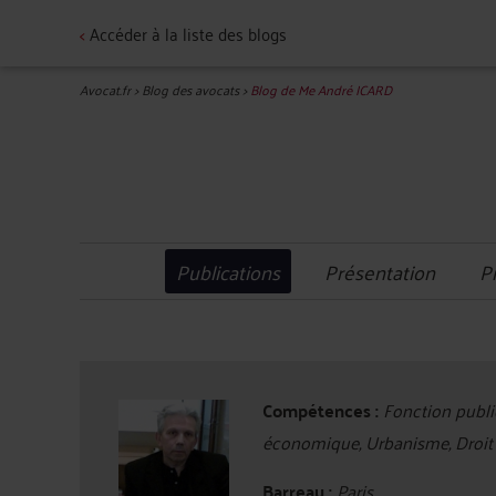
<
Accéder à la liste des blogs
Avocat.fr
>
Blog des avocats
>
Blog de Me André ICARD
Publications
Présentation
P
Compétences :
Fonction publiq
économique, Urbanisme, Droit 
Barreau :
Paris