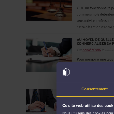
OUI : un fonctionnaire p
comme simple détenteur de
une activité professionne
cette détention n’entre 
AU MOYEN DE QUELLE
COMMERCIALISER SA P
Par
André ICARD
le 06/0
Pour mémoire, une œuvre 
intellectuelle, est donc
une création intellectuel
personnalité à travers des
Consentement
QUELLES SONT LES OB
2ÈME SECTION INTERV
TÉLÉVISION ?
Par
André ICARD
le 05/0
Ce site web utilise des cook
EN BREF : l’état du droit 
Nous utilisons des cookies pour 