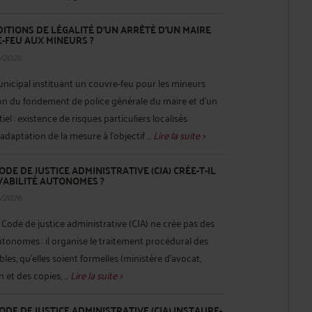
ITIONS DE LÉGALITÉ D'UN ARRÊTÉ D'UN MAIRE
-FEU AUX MINEURS ?
/2026
municipal instituant un couvre-feu pour les mineurs
on du fondement de police générale du maire et d’un
tiel : existence de risques particuliers localisés
daptation de la mesure à l’objectif ...
Lire la suite >
CODE DE JUSTICE ADMINISTRATIVE (CJA) CRÉE-T-IL
VABILITÉ AUTONOMES ?
/2026
u Code de justice administrative (CJA) ne crée pas des
autonomes : il organise le traitement procédural des
bles, qu’elles soient formelles (ministère d’avocat,
et des copies, ...
Lire la suite >
CODE DE JUSTICE ADMINISTRATIVE (CJA) INSTAURE-