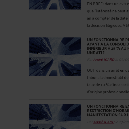
EN BREF : dans un avis e
que l’intéressé ne peut e
an à compter de la date
la décision litigieuse. A tit
UN FONCTIONNAIRE R
AYANT À LA CONSOLID
INFÉRIEUR À 25 % AU
UNE ATI ?
Par
André ICARD
le 03/0
OUI : dans un arrêt en da
tribunal administratif d
taux de 10 % d'incapacit
d’origine professionnelle
UN FONCTIONNAIRE EN
RESTRICTION D’HORAI
MANIFESTATION SUR L
Par
André ICARD
le 23/08