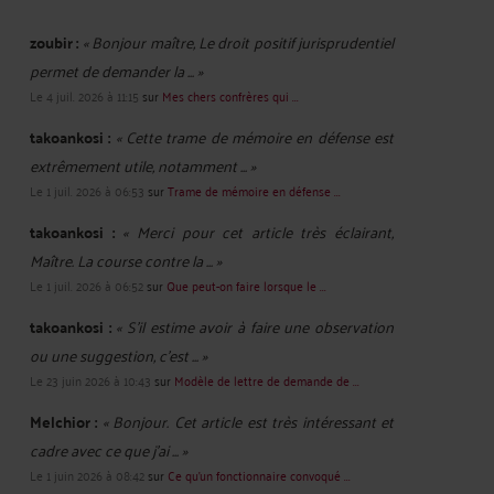
zoubir :
« Bonjour maître, Le droit positif jurisprudentiel
permet de demander la ... »
Le 4 juil. 2026 à 11:15
sur
Mes chers confrères qui ...
takoankosi :
« Cette trame de mémoire en défense est
extrêmement utile, notamment ... »
Le 1 juil. 2026 à 06:53
sur
Trame de mémoire en défense ...
takoankosi :
« Merci pour cet article très éclairant,
Maître. La course contre la ... »
Le 1 juil. 2026 à 06:52
sur
Que peut-on faire lorsque le ...
takoankosi :
« S’il estime avoir à faire une observation
ou une suggestion, c’est ... »
Le 23 juin 2026 à 10:43
sur
Modèle de lettre de demande de ...
Melchior :
« Bonjour. Cet article est très intéressant et
cadre avec ce que j'ai ... »
Le 1 juin 2026 à 08:42
sur
Ce qu’un fonctionnaire convoqué ...