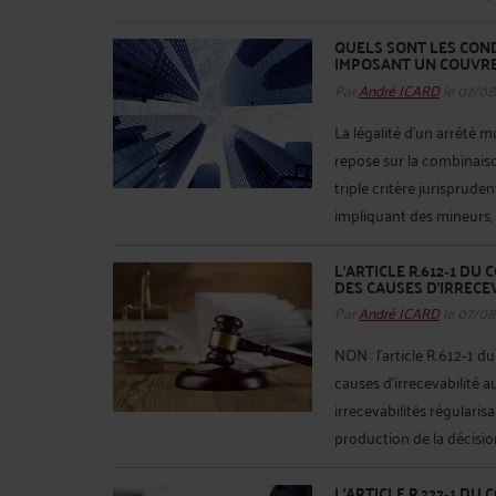
QUELS SONT LES COND
IMPOSANT UN COUVRE
Par
André ICARD
le 07/08
La légalité d’un arrêté 
repose sur la combinais
triple critère jurispruden
impliquant des mineurs, a
L’ARTICLE R.612‑1 DU 
DES CAUSES D’IRRECE
Par
André ICARD
le 07/08
NON : l’article R.612‑1 d
causes d’irrecevabilité 
irrecevabilités régularisa
production de la décision 
L’ARTICLE R.222‑1 DU 