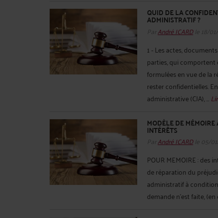
QUID DE LA CONFIDEN
ADMINISTRATIF ?
Par
André ICARD
le 18/01
1 - Les actes, document
parties, qui comportent
formulées en vue de la r
rester confidentielles. En
administrative (CJA), ...
Lir
MODÈLE DE MÉMOIRE A
INTÉRÊTS
Par
André ICARD
le 05/01
POUR MEMOIRE : des inté
de réparation du préjudi
administratif à conditio
demande n’est faite, (en 