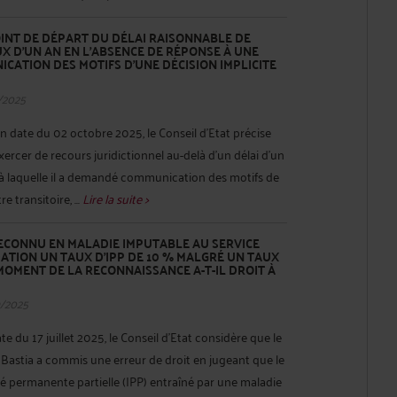
INT DE DÉPART DU DÉLAI RAISONNABLE DE
 D’UN AN EN L’ABSENCE DE RÉPONSE À UNE
ATION DES MOTIFS D’UNE DÉCISION IMPLICITE
/2025
n date du 02 octobre 2025, le Conseil d’Etat précise
xercer de recours juridictionnel au-delà d’un délai d’un
 à laquelle il a demandé communication des motifs de
re transitoire, ...
Lire la suite >
ECONNU EN MALADIE IMPUTABLE AU SERVICE
ATION UN TAUX D’IPP DE 10 % MALGRÉ UN TAUX
 MOMENT DE LA RECONNAISSANCE A-T-IL DROIT À
9/2025
te du 17 juillet 2025, le Conseil d’Etat considère que le
e Bastia a commis une erreur de droit en jugeant que le
é permanente partielle (IPP) entraîné par une maladie