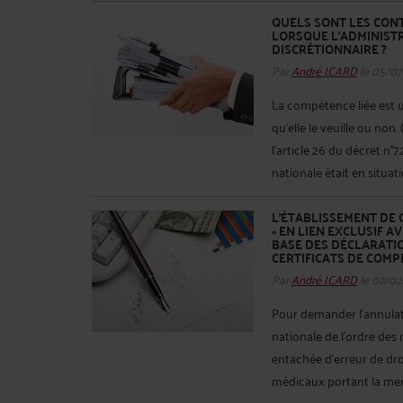
QUELS SONT LES CONT
LORSQUE L’ADMINIST
DISCRÉTIONNAIRE ?
Par
André ICARD
le 05/07
La compétence liée est un
qu'elle le veuille ou non
l’article 26 du décret n°7
nationale était en situa
L'ÉTABLISSEMENT DE 
« EN LIEN EXCLUSIF A
BASE DES DÉCLARATIO
CERTIFICATS DE COMP
Par
André ICARD
le 02/02
Pour demander l'annulati
nationale de l'ordre des 
entachée d'erreur de droi
médicaux portant la menti