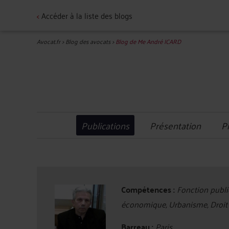
<
Accéder à la liste des blogs
Avocat.fr
>
Blog des avocats
>
Blog de Me André ICARD
Publications
Présentation
P
Compétences :
Fonction publiq
économique, Urbanisme, Droit 
Barreau :
Paris