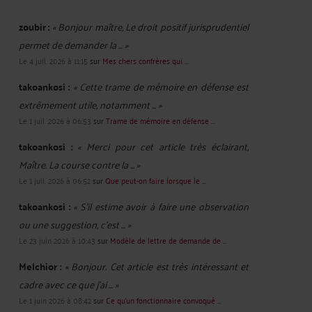
zoubir :
« Bonjour maître, Le droit positif jurisprudentiel
permet de demander la ... »
Le 4 juil. 2026 à 11:15
sur
Mes chers confrères qui ...
takoankosi :
« Cette trame de mémoire en défense est
extrêmement utile, notamment ... »
Le 1 juil. 2026 à 06:53
sur
Trame de mémoire en défense ...
takoankosi :
« Merci pour cet article très éclairant,
Maître. La course contre la ... »
Le 1 juil. 2026 à 06:52
sur
Que peut-on faire lorsque le ...
takoankosi :
« S’il estime avoir à faire une observation
ou une suggestion, c’est ... »
Le 23 juin 2026 à 10:43
sur
Modèle de lettre de demande de ...
Melchior :
« Bonjour. Cet article est très intéressant et
cadre avec ce que j'ai ... »
Le 1 juin 2026 à 08:42
sur
Ce qu’un fonctionnaire convoqué ...