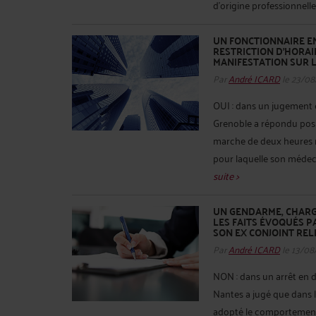
d’origine professionnelle
UN FONCTIONNAIRE EN
RESTRICTION D’HORAI
MANIFESTATION SUR L
Par
André ICARD
le 23/08
OUI : dans un jugement e
Grenoble a répondu posi
marche de deux heures n
pour laquelle son médecin 
suite >
UN GENDARME, CHARGÉ
LES FAITS ÉVOQUÉS P
SON EX CONJOINT REL
Par
André ICARD
le 13/08
NON : dans un arrêt en da
Nantes a jugé que dans l'a
adopté le comportement 