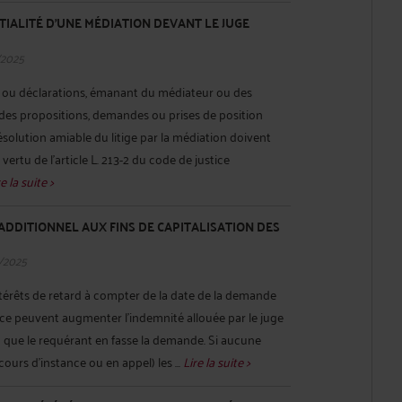
TIALITÉ D’UNE MÉDIATION DEVANT LE JUGE
/2025
s ou déclarations, émanant du médiateur ou des
 des propositions, demandes ou prises de position
ésolution amiable du litige par la médiation doivent
 vertu de l’article L. 213-2 du code de justice
e la suite >
DDITIONNEL AUX FINS DE CAPITALISATION DES
/2025
rêts de retard à compter de la date de la demande
ce peuvent augmenter l’indemnité allouée par le juge
n que le requérant en fasse la demande. Si aucune
cours d’instance ou en appel) les ...
Lire la suite >