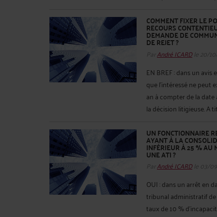
COMMENT FIXER LE PO
RECOURS CONTENTIEUX
DEMANDE DE COMMUNIC
DE REJET ?
Par
André ICARD
le 20/10
EN BREF : dans un avis e
que l’intéressé ne peut e
an à compter de la date
la décision litigieuse. A tit
UN FONCTIONNAIRE R
AYANT À LA CONSOLID
INFÉRIEUR À 25 % AU
UNE ATI ?
Par
André ICARD
le 03/0
OUI : dans un arrêt en da
tribunal administratif d
taux de 10 % d'incapacit