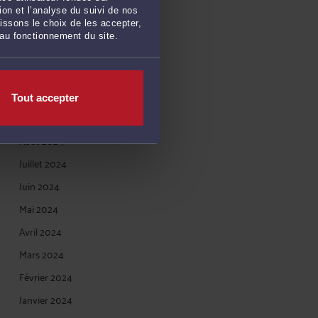
Février 2025
on et l’analyse du suivi de nos
issons le choix de les accepter,
Janvier 2025
 au fonctionnement du site.
Décembre 2024
Novembre 2024
Octobre 2024
Tout accepter
Septembre 2024
Août 2024
Juillet 2024
Juin 2024
Mai 2024
Avril 2024
Mars 2024
Février 2024
Janvier 2024