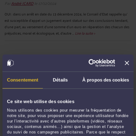
Par
André ICARD
le 17/12/2024
OUI : dans un arrêt en date du 13 décembre 2024, le Conseil d’Etat rappelle qu’
est susceptible d’appel un jugement ayant statué sur des conclusions tendant,
d’une part, au versement d’une somme d’un euro en réparation des chacun des
préjudices, moral et écologique, et, d’autre ...
Lire la suite >
Consentement
Détails
À propos des cookies
Ce site web utilise des cookies
LA MALADIE NEURODÉGÉNÉRATIVE DONT EST ATTEINT UN
Nous utilisons des cookies pour mesurer la fréquentation de
FONCTIONNAIRE PEUT-ELLE ÊTRE ASSIMILÉE À UNE MALADIE
notre site, pour vous proposer une expérience utilisateur fondée
MENTALE OUVRANT DROIT À UN PLACEMENT EN CONGÉ DE
LONGUE DURÉE ?
sur l’interactivité avec d’autres plateformes (vidéos, réseaux
sociaux, contenus animés…) ainsi que la gestion et l’analyse
Par
André ICARD
le 10/12/2024
du suivi de nos campagnes publicitaires. Parce que le respect