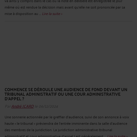
va ainsi y compris dans le cas où la note en délibéré est enregistrée le jour
même où est rendue la décision mais avant qu’elle ne soit prononcée par sa
mise à disposition au ...
Lire la suite >
COMMENCE SE DÉROULE UNE AUDIENCE DE FOND DEVANT UN
TRIBUNAL ADMINISTRATIF OU UNE COUR ADMINISTRATIVE
D'APPEL ?
Par
André ICARD
le 06/12/2024
Une sonnerie actionnée par le greffier d'audience, suivi de son annonce à voix
haute « le tribunal » préviendra de l'entrée imminente dans la salle d'audience
des membres de la juridiction. La juridiction administrative (tribunal
administratif et cour administrative d’appel ) est généralement ...
Lire la suite >