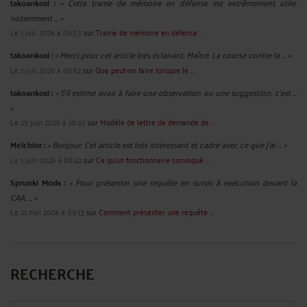
takoankosi :
« Cette trame de mémoire en défense est extrêmement utile,
notamment ... »
Le 1 juil. 2026 à 06:53
sur
Trame de mémoire en défense ...
takoankosi :
« Merci pour cet article très éclairant, Maître. La course contre la ... »
Le 1 juil. 2026 à 06:52
sur
Que peut-on faire lorsque le ...
takoankosi :
« S’il estime avoir à faire une observation ou une suggestion, c’est ...
»
Le 23 juin 2026 à 10:43
sur
Modèle de lettre de demande de ...
Melchior :
« Bonjour. Cet article est très intéressant et cadre avec ce que j'ai ... »
Le 1 juin 2026 à 08:42
sur
Ce qu’un fonctionnaire convoqué ...
Sprunki Mods :
« Pour présenter une requête en sursis à exécution devant la
CAA, ... »
Le 21 mai 2026 à 09:13
sur
Comment présenter une requête ...
RECHERCHE