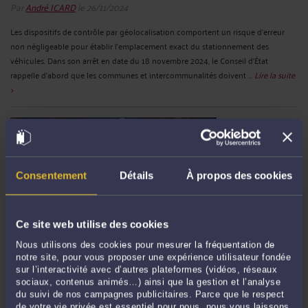
Par
André ICARD
le 26/11/2024
Les dispositifs de contrôle par géolocalisation comportent un risque d’erreur
non négligeable pour établir l’emplacement exact du stationnement des
véhicules. Dans son arrêt en date du 18 novembre 2024, le Conseil d’État
rappelle d’abord que les communes et intercommunalités doivent ...
Lire la suite
>
Consentement
Détails
À propos des cookies
Ce site web utilise des cookies
Nous utilisons des cookies pour mesurer la fréquentation de
UN CONSEILLER MUNICIPAL PEUT-IL ÊTRE ÉLU MAIRE ALORS
notre site, pour vous proposer une expérience utilisateur fondée
QU’IL NE S’EST PAS PORTÉ CANDIDAT ?
sur l’interactivité avec d’autres plateformes (vidéos, réseaux
sociaux, contenus animés…) ainsi que la gestion et l’analyse
Par
André ICARD
le 26/11/2024
du suivi de nos campagnes publicitaires. Parce que le respect
de votre vie privée est essentiel pour nous, nous vous laissons