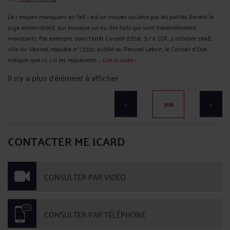
Le « moyen manquant en fait » est un moyen soulevé par les parties devant le
juge administratif, qui invoque un ou des faits qui sont matériellement
inexistants. Par exemple, dans l'arrêt Conseil d'Etat, 3 / 6 SSR, 2 octobre 1968,
ville du Vésinet, requête n° 73331, publié au Recueil Lebon, le Conseil d'Etat
indique que « (...) si les requérants ...
Lire la suite >
Il n'y a plus d'élément à afficher
<
308
>
CONTACTER ME ICARD
CONSULTER PAR VIDÉO
CONSULTER PAR TÉLÉPHONE