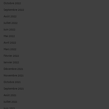
CADUCITÉ DE LA PROMESSE UNILATÉRALE DE VENTE
Par
Albert CASTON
le 23/09/2025
Caducité de la promesse unilatérale de vente Cour de cassation - Chambre civile
3 N° de pourvoi : 24-10.376 ECLI:FR:CCASS:2025:C300384 Non publié au bulletin
Solution : Rejet Audience publique du jeudi 11 septembre 2025 Décision
attaquée : Cour d'appel de Paris, du 20 octobre 2023 Président Mme Teiller ...
Lire
la suite >