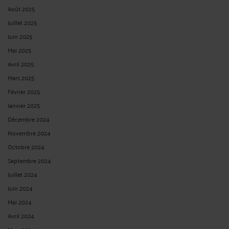
Toute police d'assurance- construction est réputée comporter une clause
assurant le maintien de la garantie pour la durée de la responsabilité décennale
Cour de cassation - Chambre civile 3 N° de pourvoi : 23-23.500
ECLI:FR:CCASS:2025:C300390 Non publié au bulletin Solution : Cassation
partielle Audience ...
Lire la suite >
VENTE IMMOBILIÈRE ET OBLIGATION DE DÉLIVRANCE
Par
Albert CASTON
le 23/09/2025
Vente immobilière et obligation de délivrance Cour de cassation - Chambre
civile 3 N° de pourvoi : 23-17.751 ECLI:FR:CCASS:2025:C300389 Non publié au
bulletin Solution : Cassation Audience publique du jeudi 11 septembre 2025