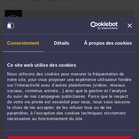
LE JUGE PEUT RECHERCHER L'EXISTENCE D'UNE PERTE DE
CHANCE D'ÉVITER LE DOMMAGE ALORS QUE LUI ÉTAIT
DEMANDÉE LA RÉPARATION DE L'ENTIER PRÉJUDICE VOIR :
Par
Albert CASTON
le 23/09/2025
Le juge peut rechercher l'existence d'une perte de chance d'éviter le dommage
Consentement
Détails
À propos des cookies
alors que lui était demandée la réparation de l'entier préjudice voir : - rendu le
même jour par la même formation : 22-21.146, - note L. Bloch, RCA 2025-9, p.28..
Cour de cassation - Assemblée plénière ...
Lire la suite >
Ce site web utilise des cookies
Nous utilisons des cookies pour mesurer la fréquentation de
notre site, pour vous proposer une expérience utilisateur fondée
sur l’interactivité avec d’autres plateformes (vidéos, réseaux
sociaux, contenus animés…) ainsi que la gestion et l’analyse
du suivi de nos campagnes publicitaires. Parce que le respect
de votre vie privée est essentiel pour nous, nous vous laissons
le choix de les accepter, de les refuser tous ou de les
paramétrer, à l’exception des cookies techniques strictement
nécessaires au fonctionnement du site.