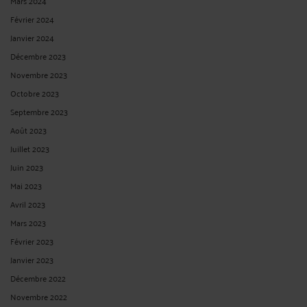
Décision attaquée : Cour d'appel de Paris, du 18 novembre 2022 Président Mme
...
Lire la suite >
PROPRIÉTÉ IMMOBILIÈRE ET DROIT À AGIR
Par
Albert CASTON
le 23/09/2025
Propriété immobilière et droit à agir Cour de cassation - Chambre civile 3 N° de
pourvoi : 23-22.930 ECLI:FR:CCASS:2025:C300388 Non publié au bulletin
Solution : Rejet Audience publique du jeudi 11 septembre 2025 Décision
attaquée : Cour d'appel de Montpellier, du 28 septembre 2023 Président ...
Lire la
suite >