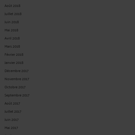
RESPONSABILITÉ DÉCENNALE : CAUSE ET GRAVITÉ DU
DÉSORDRE - CONDITION D'IMPUTABILITÉ
Par
Albert CASTON
le 23/09/2025
Responsabilité décennale : cause et gravité du désordre - condition
d'imputabilité Cour de cassation - Chambre civile 3 N° de pourvoi : 24-10.139
ECLI:FR:CCASS:2025:C300398 Publié au bulletin Solution : Cassation partielle
Audience publique du jeudi 11 septembre 2025 Décision attaquée : ...
Lire la suite
>
VOIR PLUS
<
12
>
CONTACTER ME CASTON