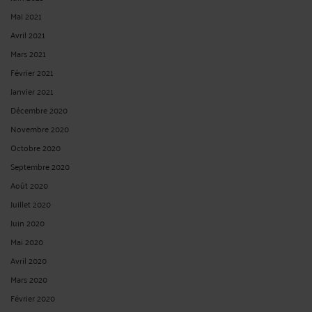
PERTE DE CHANCE
Par
Albert CASTON
le 23/09/2025
Perte de chance Cour de cassation - Chambre civile 3 N° de pourvoi : 23-21.882
ECLI:FR:CCASS:2025:C300402 Publié au bulletin Solution : Cassation partielle
Audience publique du jeudi 11 septembre 2025 Décision attaquée : Cour d'appel
de Caen, du 10 octobre 2023 Président Mme Teiller (présidente) Avocat(s) SCP ...
Lire la suite >