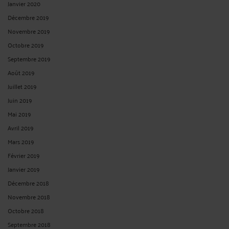
PRESCRIPTION D'UNE ACTION RÉCURSOIRE
Par
Albert CASTON
le 23/09/2025
Prescription d'une action récursoire Cour de cassation - Chambre civile 3 N° de
pourvoi : 23-22.555 ECLI:FR:CCASS:2025:C300400 Publié au bulletin Solution :
Cassation partielle Audience publique du jeudi 11 septembre 2025 Décision
attaquée : Cour d'appel de Noumea, du 31 juillet 2023 Président Mme Teiller ...
Lire la suite >