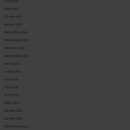
PRENDRE RDV EN CABINET
CONSULTER PAR VIDÉO
CONSULTER PAR TÉLÉPHONE
POSER UNE QUESTION ÉCRITE
Derniers commentaires
Thierry MIGNOT expert national acoustique/bruit :
« N'est-il pas nécessaire de