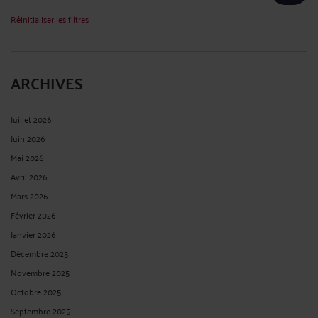
L'assureur est tenu de rappeler dans le contrat d'assurances, les causes
d'interruption de la prescription biennale Cour de cassation - Chambre civile 3
N° de pourvoi : 23-16.468 ECLI:FR:CCASS:2025:C300393 Non publié au bulletin
Solution : Cassation Audience publique du jeudi 11 septembre 2025 Décision
attaquée : ...
Lire la suite >
TOUTE POLICE D'ASSURANCE- CONSTRUCTION EST RÉPUTÉE
COMPORTER UNE CLAUSE ASSURANT LE MAINTIEN DE LA
GARANTIE POUR LA DURÉE DE LA RESPONSABILITÉ DÉCENNALE
Par
Albert CASTON
le 23/09/2025