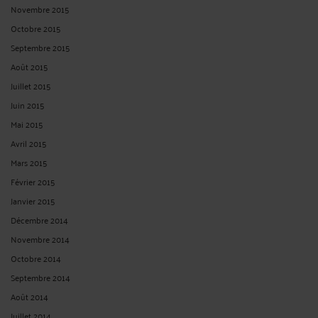
distinguer le bien-fondé de "fait" ... »
Le 11 mai 2026 à 18:28
sur
Le demandeur doit-il établir ...
Mme Clairehar557Ris CLAIRE HARRIS :
« Cet arrêt de la Cour de cassation du 17
décembre 2025 est une illustration ... »
Le 28 janv. 2026 à 07:14
sur
Le principe de la réparation ...
M. Norget CHRISTOPHE :
« Bonjour, et bien cher "Maître" c'est exactement ce ... »
Le 31 oct. 2025 à 12:36
sur
Le juge, qui est tenu de respecter ...
Zappatta :
« Bonjour Dans une succession comprenant des biens immobiliers et
agricoles ... »
Le 12 févr. 2025 à 14:15
sur
Une réponse ministérielle sur ...
RECHERCHE
Publié du
au