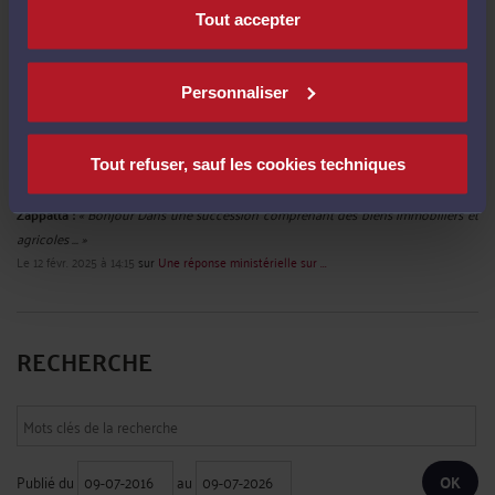
PRESCRIPTION DE L'ACTION RÉCURSOIRE
Tout accepter
Par
Albert CASTON
le 23/09/2025
Prescription de l'action récursoire Cour de cassation - Chambre civile 3 N° de
pourvoi : 23-21.203 ECLI:FR:CCASS:2025:C300395 Non publié au bulletin Solution
Personnaliser
: Cassation Audience publique du jeudi 11 septembre 2025 Décision attaquée :
Cour d'appel de Rennes, du 06 juin 2023 Président Mme Teiller (présidente) ...
Lire la suite >
Tout refuser, sauf les cookies techniques
L'ASSUREUR EST TENU DE RAPPELER DANS LE CONTRAT
D'ASSURANCES, LES CAUSES D'INTERRUPTION DE LA
PRESCRIPTION BIENNALE
Par
Albert CASTON
le 23/09/2025