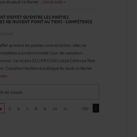
e du jeudi 19 février ...
Lire la suite >
NT D'EFFET QU'ENTRE LES PARTIES
ES NE NUISENT POINT AU TIERS - COMPÉTENCE
03/2026
ffet qu'entre les parties contractantes ; elles ne
 compétence juridictionnelle Cour de cassation -
pourvoi : 24-10.601 ECLI:FR:CCASS:2026:C300124 Non
on : Cassation Audience publique du jeudi 19 février
uite >
t en cours
4
5
6
7
8
9
10
11
...
787
>