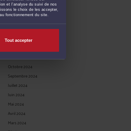
Mai 2025
on et l’analyse du suivi de nos
Avril 2025
issons le choix de les accepter,
 au fonctionnement du site.
Mars 2025
Février 2025
Janvier 2025
Tout accepter
Décembre 2024
Novembre 2024
Octobre 2024
Septembre 2024
Juillet 2024
Juin 2024
Mai 2024
Avril 2024
Mars 2024