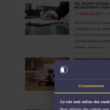
NUL NE DOIT CAUSER
INCONVÉNIENTS NORM
Par
Albert CASTON
le 07/
Nul ne doit causer à au
voisinage Cour de cassat
ECLI:FR:CCASS:2026:C300
partielle Audience publi
d'appel ...
Lire la suite >
PANNEAUX PHOTOVOL
Par
Albert CASTON
le 17/
Panneaux photovoltaïqu
civile 3 N° de pourvoi :
bulletin Solution : Cass
Consentement
Décision attaquée : Cour
Lire la suite >
Ce site web utilise des cook
Nous utilisons des cookies pour 