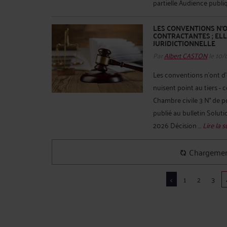
partielle Audience publiqu
LES CONVENTIONS N'O
CONTRACTANTES ; ELL
JURIDICTIONNELLE
Par
Albert CASTON
le 10/
Les conventions n'ont d'e
nuisent point au tiers -
Chambre civile 3 N° de 
publié au bulletin Soluti
2026 Décision ...
Lire la s
Chargemen
<
1
2
3