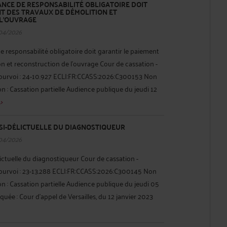
NCE DE RESPONSABILITÉ OBLIGATOIRE DOIT
NT DES TRAVAUX DE DÉMOLITION ET
L'OUVRAGE
04/2026
e responsabilité obligatoire doit garantir le paiement
n et reconstruction de l'ouvrage Cour de cassation -
pourvoi : 24-10.927 ECLI:FR:CCASS:2026:C300153 Non
on : Cassation partielle Audience publique du jeudi 12
>
SI-DÉLICTUELLE DU DIAGNOSTIQUEUR
04/2026
ictuelle du diagnostiqueur Cour de cassation -
pourvoi : 23-13.288 ECLI:FR:CCASS:2026:C300145 Non
on : Cassation partielle Audience publique du jeudi 05
uée : Cour d'appel de Versailles, du 12 janvier 2023