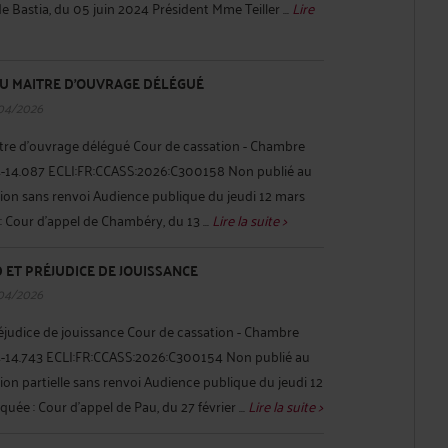
e Bastia, du 05 juin 2024 Président Mme Teiller ...
Lire
DU MAITRE D'OUVRAGE DÉLÉGUÉ
04/2026
itre d'ouvrage délégué Cour de cassation - Chambre
: 24-14.087 ECLI:FR:CCASS:2026:C300158 Non publié au
ation sans renvoi Audience publique du jeudi 12 mars
 Cour d'appel de Chambéry, du 13 ...
Lire la suite >
 ET PRÉJUDICE DE JOUISSANCE
04/2026
réjudice de jouissance Cour de cassation - Chambre
 24-14.743 ECLI:FR:CCASS:2026:C300154 Non publié au
tion partielle sans renvoi Audience publique du jeudi 12
ée : Cour d'appel de Pau, du 27 février ...
Lire la suite >