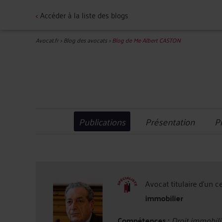
<
Accéder à la liste des blogs
Avocat.fr
>
Blog des avocats
>
Blog de Me Albert CASTON
Publications
Présentation
P
Avocat titulaire d'un c
immobilier
Compétences :
Droit immobili