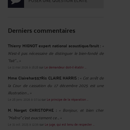
POSER UNE QUESTION ÉCRITE
Derniers commentaires
Thierry MIGNOT expert national acoustique/bruit :
«
N'est-il pas nécessaire de distinguer le bien-fondé de
"fait" ... »
Le 11 mai 2026 à 18:28
sur
Le demandeur doit-il établir ...
Mme Clairehar557Ris CLAIRE HARRIS :
« Cet arrêt de
la Cour de cassation du 17 décembre 2025 est une
illustration ... »
Le 28 janv. 2026 à 07:14
sur
Le principe de la réparation ...
M. Norget CHRISTOPHE :
« Bonjour, et bien cher
"Maître" c'est exactement ce ... »
Le 31 oct. 2025 à 12:36
sur
Le juge, qui est tenu de respecter ...