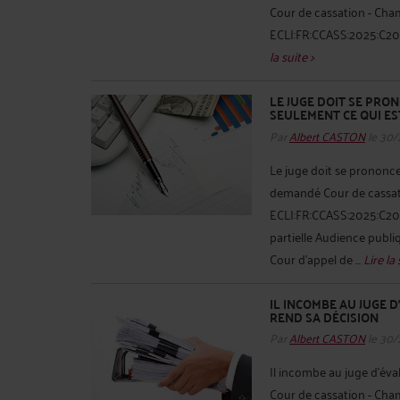
Cour de cassation - Cham
ECLI:FR:CCASS:2025:C2013
la suite >
LE JUGE DOIT SE PRO
SEULEMENT CE QUI E
Par
Albert CASTON
le 30/
Le juge doit se prononce
demandé Cour de cassatio
ECLI:FR:CCASS:2025:C201
partielle Audience publ
Cour d'appel de ...
Lire la 
IL INCOMBE AU JUGE D
REND SA DÉCISION
Par
Albert CASTON
le 30/
Il incombe au juge d'évalu
Cour de cassation - Cham