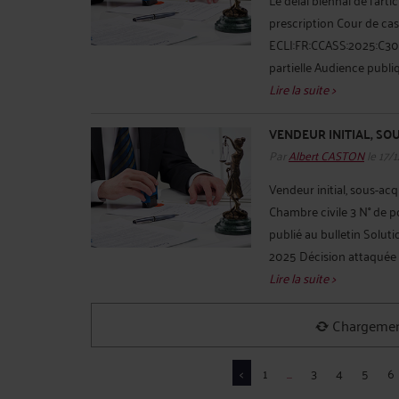
prescription Cour de cas
ECLI:FR:CCASS:2025:C300
partielle Audience publi
Lire la suite >
VENDEUR INITIAL, SO
Par
Albert CASTON
le 17/
Vendeur initial, sous-ac
Chambre civile 3 N° de 
publié au bulletin Solut
2025 Décision attaquée :
Lire la suite >
VENTE IMMOBILIÈRE, 
Par
Albert CASTON
le 25/
Vente immobilière, diagn