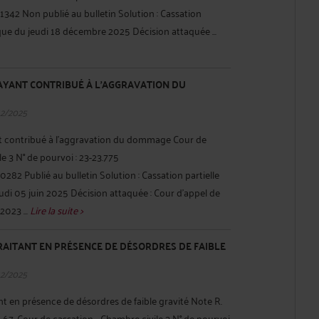
342 Non publié au bulletin Solution : Cassation
que du jeudi 18 décembre 2025 Décision attaquée ...
 AYANT CONTRIBUÉ À L'AGGRAVATION DU
12/2025
nt contribué à l'aggravation du dommage Cour de
e 3 N° de pourvoi : 23-23.775
82 Publié au bulletin Solution : Cassation partielle
di 05 juin 2025 Décision attaquée : Cour d'appel de
023 ...
Lire la suite >
RAITANT EN PRÉSENCE DE DÉSORDRES DE FAIBLE
12/2025
t en présence de désordres de faible gravité Note R.
. 67. Cour de cassation - Chambre civile 3 N° de pourvoi