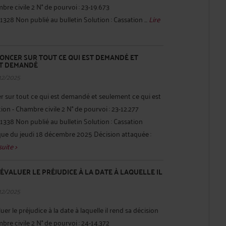
bre civile 2 N° de pourvoi : 23-19.673
28 Non publié au bulletin Solution : Cassation ...
Lire
NONCER SUR TOUT CE QUI EST DEMANDÉ ET
ST DEMANDÉ
12/2025
r sur tout ce qui est demandé et seulement ce qui est
n - Chambre civile 2 N° de pourvoi : 23-12.277
338 Non publié au bulletin Solution : Cassation
ique du jeudi 18 décembre 2025 Décision attaquée :
suite >
'ÉVALUER LE PRÉJUDICE À LA DATE À LAQUELLE IL
12/2025
er le préjudice à la date à laquelle il rend sa décision
bre civile 2 N° de pourvoi : 24-14.372