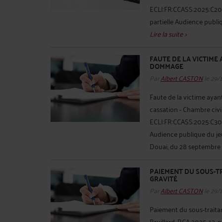
ECLI:FR:CCASS:2025:C201
partielle Audience publi
Lire la suite >
FAUTE DE LA VICTIME
DOMMAGE
Par
Albert CASTON
le 29/
Faute de la victime aya
cassation - Chambre civil
ECLI:FR:CCASS:2025:C3002
Audience publique du jeu
Douai, du 28 septembre 2
PAIEMENT DU SOUS-T
GRAVITÉ
Par
Albert CASTON
le 29/
Paiement du sous-traitan
Bruillard, RCA 2025-12, p