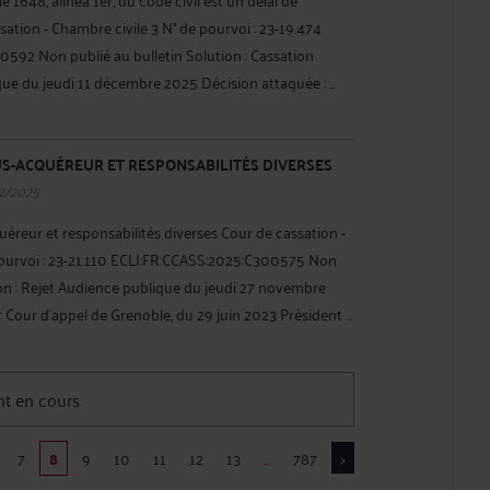
sation - Chambre civile 3 N° de pourvoi : 23-19.474
592 Non publié au bulletin Solution : Cassation
que du jeudi 11 décembre 2025 Décision attaquée : ...
US-ACQUÉREUR ET RESPONSABILITÉS DIVERSES
12/2025
quéreur et responsabilités diverses Cour de cassation -
pourvoi : 23-21.110 ECLI:FR:CCASS:2025:C300575 Non
ion : Rejet Audience publique du jeudi 27 novembre
 Cour d'appel de Grenoble, du 29 juin 2023 Président ...
DIAGNOSTIC ET NOTION DE VICE APPARENT
11/2025
ostic et notion de vice apparent Cour de cassation -