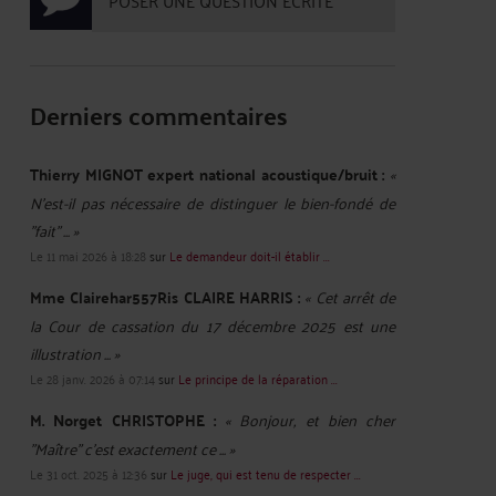
POSER UNE QUESTION ÉCRITE
Derniers commentaires
Thierry MIGNOT expert national acoustique/bruit :
«
N'est-il pas nécessaire de distinguer le bien-fondé de
"fait" ... »
Le 11 mai 2026 à 18:28
sur
Le demandeur doit-il établir ...
Mme Clairehar557Ris CLAIRE HARRIS :
« Cet arrêt de
la Cour de cassation du 17 décembre 2025 est une
illustration ... »
Le 28 janv. 2026 à 07:14
sur
Le principe de la réparation ...
M. Norget CHRISTOPHE :
« Bonjour, et bien cher
"Maître" c'est exactement ce ... »
Le 31 oct. 2025 à 12:36
sur
Le juge, qui est tenu de respecter ...