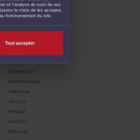
Mai 2025
on et l’analyse du suivi de nos
Avril 2025
issons le choix de les accepter,
 au fonctionnement du site.
Mars 2025
Février 2025
Janvier 2025
Tout accepter
Décembre 2024
Novembre 2024
Octobre 2024
Septembre 2024
Juillet 2024
Juin 2024
Mai 2024
Avril 2024
Mars 2024