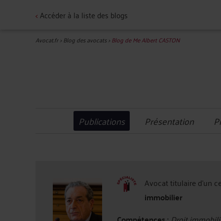
<
Accéder à la liste des blogs
Avocat.fr
>
Blog des avocats
>
Blog de Me Albert CASTON
Publications
Présentation
P
Avocat titulaire d'un c
immobilier
Compétences :
Droit immobili