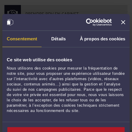
PRENDRE RDV EN CABINET
CONSULTER PAR VIDÉO
Consentement
Détails
À propos des cookies
CONSULTER PAR TÉLÉPHONE
Ce site web utilise des cookies
POSER UNE QUESTION ÉCRITE
Nous utilisons des cookies pour mesurer la fréquentation de
notre site, pour vous proposer une expérience utilisateur fondée
sur l’interactivité avec d’autres plateformes (vidéos, réseaux
sociaux, contenus animés…) ainsi que la gestion et l’analyse
du suivi de nos campagnes publicitaires. Parce que le respect
de votre vie privée est essentiel pour nous, nous vous laissons
Derniers commentaires
le choix de les accepter, de les refuser tous ou de les
paramétrer, à l’exception des cookies techniques strictement
nécessaires au fonctionnement du site.
Thierry MIGNOT expert national acoustique/bruit :
« N'est-il pas nécessaire de
distinguer le bien-fondé de "fait" ... »
Le 11 mai 2026 à 18:28
sur
Le demandeur doit-il établir ...