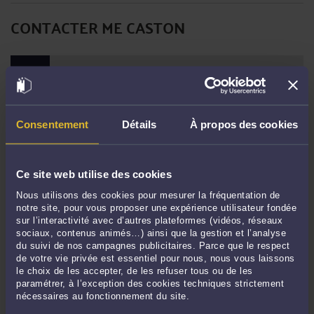
CONTACTER ME CASTON
PRENDRE RDV EN CABINET
CONSULTER PAR VIDÉO
Consentement
Détails
À propos des cookies
Ce site web utilise des cookies
CONSULTER PAR TÉLÉPHONE
Nous utilisons des cookies pour mesurer la fréquentation de
notre site, pour vous proposer une expérience utilisateur fondée
sur l’interactivité avec d’autres plateformes (vidéos, réseaux
POSER UNE QUESTION ÉCRITE
sociaux, contenus animés…) ainsi que la gestion et l’analyse
du suivi de nos campagnes publicitaires. Parce que le respect
de votre vie privée est essentiel pour nous, nous vous laissons
le choix de les accepter, de les refuser tous ou de les
paramétrer, à l’exception des cookies techniques strictement
Derniers commentaires
nécessaires au fonctionnement du site.