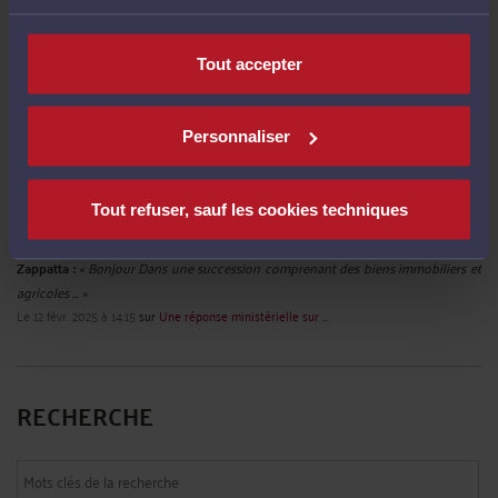
Thierry MIGNOT expert national acoustique/bruit :
« N'est-il pas nécessaire de
distinguer le bien-fondé de "fait" ... »
Tout accepter
Le 11 mai 2026 à 18:28
sur
Le demandeur doit-il établir ...
Mme Clairehar557Ris CLAIRE HARRIS :
« Cet arrêt de la Cour de cassation du 17
Personnaliser
décembre 2025 est une illustration ... »
Le 28 janv. 2026 à 07:14
sur
Le principe de la réparation ...
M. Norget CHRISTOPHE :
« Bonjour, et bien cher "Maître" c'est exactement ce ... »
Tout refuser, sauf les cookies techniques
Le 31 oct. 2025 à 12:36
sur
Le juge, qui est tenu de respecter ...
Zappatta :
« Bonjour Dans une succession comprenant des biens immobiliers et
agricoles ... »
Le 12 févr. 2025 à 14:15
sur
Une réponse ministérielle sur ...
RECHERCHE