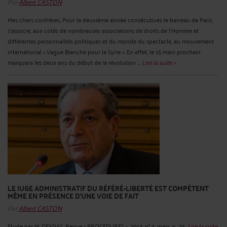
Par
Albert CASTON
Mes chers confrères, Pour la deuxième année consécutives le barreau de Paris
s'associe, aux cotés de nombreuses associations de droits de l'Homme et
différentes personnalités politiques et du monde du spectacle, au mouvement
international « Vague Blanche pour la Syrie ». En effet, le 15 mars prochain
marquera les deux ans du début de la révolution ...
Lire la suite >
LE JUGE ADMINISTRATIF DU RÉFÉRÉ-LIBERTÉ EST COMPÉTENT
MÊME EN PRÉSENCE D'UNE VOIE DE FAIT
Par
Albert CASTON
Etude par M. DEYGAS, Revue « PROCEDURES », 2013, n° 3, mars, p. 29.
Lire la suite