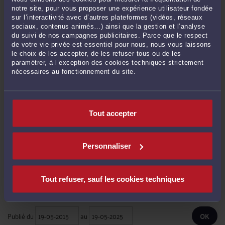
distinguer le bien-fondé de "fait" ... »
notre site, pour vous proposer une expérience utilisateur fondée
Le 11 mai 2026 à 18:28
sur
Le demandeur doit-il établir ...
sur l’interactivité avec d’autres plateformes (vidéos, réseaux
sociaux, contenus animés…) ainsi que la gestion et l’analyse
Mme Clairehar557Ris CLAIRE HARRIS :
« Cet arrêt de la Cour de cassation du 17
du suivi de nos campagnes publicitaires. Parce que le respect
décembre 2025 est une illustration ... »
de votre vie privée est essentiel pour nous, nous vous laissons
Le 28 janv. 2026 à 07:14
sur
Le principe de la réparation ...
le choix de les accepter, de les refuser tous ou de les
paramétrer, à l’exception des cookies techniques strictement
M. Norget CHRISTOPHE :
« Bonjour, et bien cher "Maître" c'est exactement ce ... »
nécessaires au fonctionnement du site.
Le 31 oct. 2025 à 12:36
sur
Le juge, qui est tenu de respecter ...
Zappatta :
« Bonjour Dans une succession comprenant des biens immobiliers et
agricoles ... »
Tout accepter
Le 12 févr. 2025 à 14:15
sur
Une réponse ministérielle sur ...
Personnaliser
RECHERCHE
Tout refuser, sauf les cookies techniques
Publié du
au