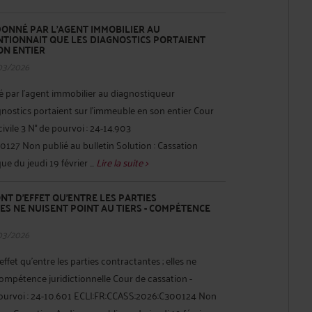
DONNÉ PAR L'AGENT IMMOBILIER AU
TIONNAIT QUE LES DIAGNOSTICS PORTAIENT
ON ENTIER
03/2026
é par l'agent immobilier au diagnostiqueur
nostics portaient sur l'immeuble en son entier Cour
ivile 3 N° de pourvoi : 24-14.903
127 Non publié au bulletin Solution : Cassation
e du jeudi 19 février ...
Lire la suite >
NT D'EFFET QU'ENTRE LES PARTIES
ES NE NUISENT POINT AU TIERS - COMPÉTENCE
03/2026
ffet qu'entre les parties contractantes ; elles ne
 compétence juridictionnelle Cour de cassation -
pourvoi : 24-10.601 ECLI:FR:CCASS:2026:C300124 Non