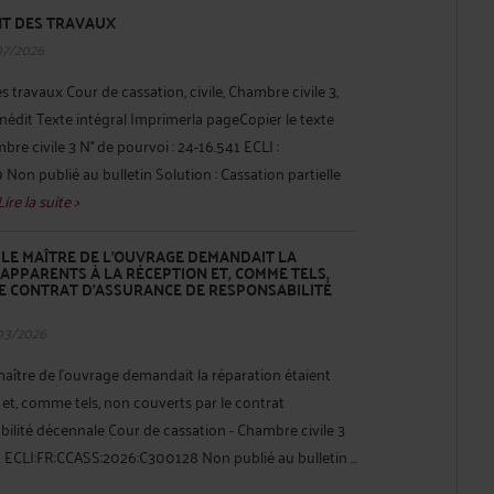
T DES TRAVAUX
07/2026
travaux Cour de cassation, civile, Chambre civile 3,
Inédit Texte intégral Imprimerla pageCopier le texte
re civile 3 N° de pourvoi : 24-16.541 ECLI :
n publié au bulletin Solution : Cassation partielle
Lire la suite >
LE MAÎTRE DE L'OUVRAGE DEMANDAIT LA
APPARENTS À LA RÉCEPTION ET, COMME TELS,
E CONTRAT D'ASSURANCE DE RESPONSABILITÉ
03/2026
ître de l'ouvrage demandait la réparation étaient
 et, comme tels, non couverts par le contrat
ilité décennale Cour de cassation - Chambre civile 3
6 ECLI:FR:CCASS:2026:C300128 Non publié au bulletin ...