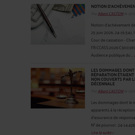
NOTION D'ACHÈVEMEN
Par
Albert CASTON
le 15/
Notion d'achèvement des 
25 juin 2026, 24-16.541, 
Cour de cassation - Chamb
FR:CCASS:2026:C300389 No
Audience publique du ...
LES DOMMAGES DONT 
RÉPARATION ÉTAIENT 
NON COUVERTS PAR L
DÉCENNALE
Par
Albert CASTON
le 10/
Les dommages dont le ma
apparents à la réception
d'assurance de responsab
N° de pourvoi : 24-14.42
Lire la suite >