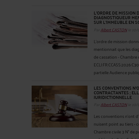
L'ORDRE DE MISSION 
DIAGNOSTIQUEUR MEN
SUR L'IMMEUBLE EN S
Par
Albert CASTON
le 10/
L'ordre de mission donn
mentionnait que les diag
de cassation - Chambre c
ECLI:FR:CCASS:2026:C300
partielle Audience publiqu
LES CONVENTIONS N'O
CONTRACTANTES ; ELL
JURIDICTIONNELLE
Par
Albert CASTON
le 10/
Les conventions n'ont d'e
nuisent point au tiers -
Chambre civile 3 N° de 