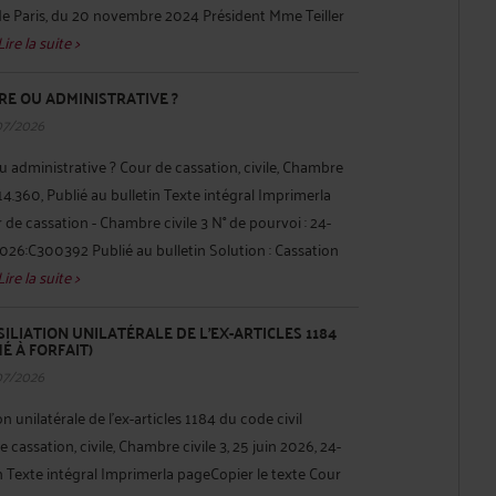
 de Paris, du 20 novembre 2024 Président Mme Teiller
Lire la suite >
RE OU ADMINISTRATIVE ?
07/2026
 administrative ? Cour de cassation, civile, Chambre
4-14.360, Publié au bulletin Texte intégral Imprimerla
 de cassation - Chambre civile 3 N° de pourvoi : 24-
026:C300392 Publié au bulletin Solution : Cassation
Lire la suite >
ILIATION UNILATÉRALE DE L'EX-ARTICLES 1184
É À FORFAIT)
07/2026
on unilatérale de l'ex-articles 1184 du code civil
 cassation, civile, Chambre civile 3, 25 juin 2026, 24-
in Texte intégral Imprimerla pageCopier le texte Cour