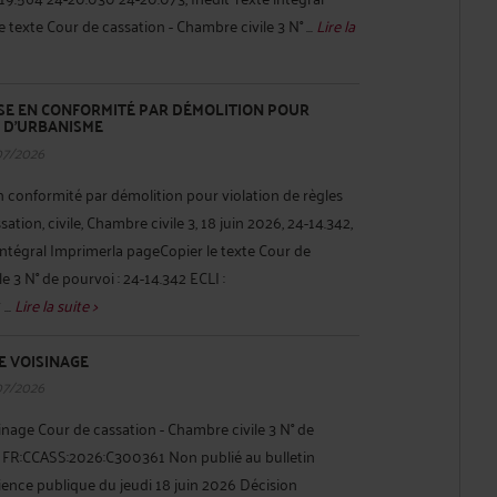
texte Cour de cassation - Chambre civile 3 N° ...
Lire la
ISE EN CONFORMITÉ PAR DÉMOLITION POUR
S D'URBANISME
07/2026
 conformité par démolition pour violation de règles
tion, civile, Chambre civile 3, 18 juin 2026, 24-14.342,
 intégral Imprimerla pageCopier le texte Cour de
e 3 N° de pourvoi : 24-14.342 ECLI :
...
Lire la suite >
 VOISINAGE
07/2026
nage Cour de cassation - Chambre civile 3 N° de
 : FR:CCASS:2026:C300361 Non publié au bulletin
ience publique du jeudi 18 juin 2026 Décision