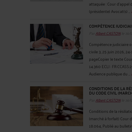
attaquée : Cour d'appel
(présidente) Avocat(s) ...
COMPÉTENCE JUDICIAI
Par
Albert CASTON
le 16/
Compétence judiciaire ou
civile 3, 25 juin 2026, 2
pageCopier le texte Cour
14.360 ECLI : FR:CCASS:2
Audience publique du ...
CONDITIONS DE LA RÉS
DU CODE CIVIL (MARCH
Par
Albert CASTON
le 16/
Conditions de la résiliati
(marché à forfait) Cour de
18.064, Publié au bullet