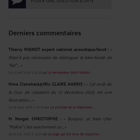
POSER UNE QUESTION ÉCRITE
Derniers commentaires
Thierry MIGNOT expert national acoustique/bruit :
«
N'est-il pas nécessaire de distinguer le bien-fondé de
"fait" ... »
Le 11 mai 2026 à 18:28
sur
Le demandeur doit-il établir ...
Mme Clairehar557Ris CLAIRE HARRIS :
« Cet arrêt de
la Cour de cassation du 17 décembre 2025 est une
illustration ... »
Le 28 janv. 2026 à 07:14
sur
Le principe de la réparation ...
M. Norget CHRISTOPHE :
« Bonjour, et bien cher
"Maître" c'est exactement ce ... »
Le 31 oct. 2025 à 12:36
sur
Le juge, qui est tenu de respecter ...