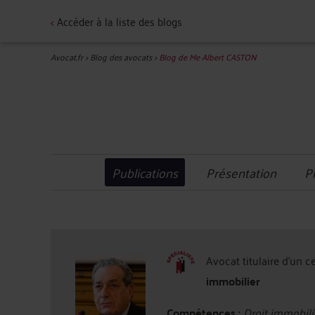
<
Accéder à la liste des blogs
Avocat.fr
>
Blog des avocats
>
Blog de Me Albert CASTON
Publications
Présentation
P
Avocat titulaire d'un c
immobilier
Compétences :
Droit immobili