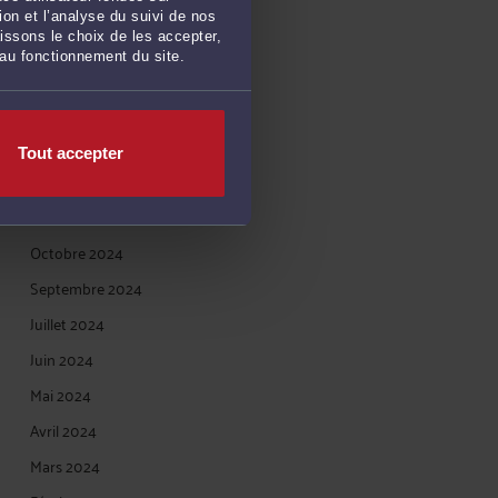
Mai 2025
on et l’analyse du suivi de nos
Avril 2025
issons le choix de les accepter,
 au fonctionnement du site.
Mars 2025
Février 2025
Janvier 2025
Tout accepter
Décembre 2024
Novembre 2024
Octobre 2024
Septembre 2024
Juillet 2024
Juin 2024
Mai 2024
Avril 2024
Mars 2024