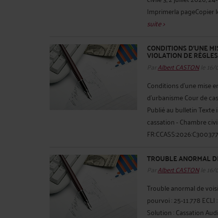
Imprimerla pageCopier le 
suite >
CONDITIONS D'UNE M
VIOLATION DE RÈGLE
Par
Albert CASTON
le 16/
Conditions d'une mise en
d'urbanisme Cour de cassa
Publié au bulletin Texte
cassation - Chambre civil
FR:CCASS:2026:C300377 
TROUBLE ANORMAL DE
Par
Albert CASTON
le 16/
Trouble anormal de voisi
pourvoi : 25-11.778 ECLI
Solution : Cassation Aud