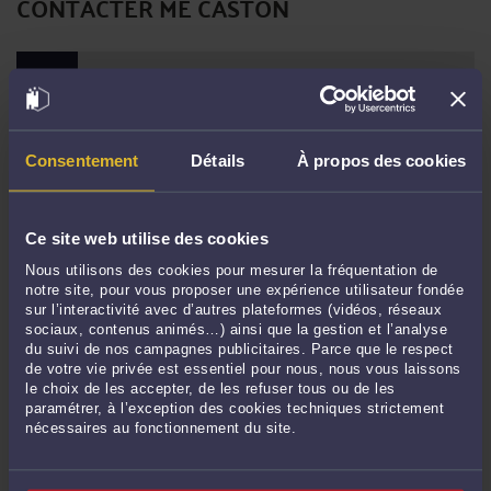
CONTACTER ME CASTON
PRENDRE RDV EN CABINET
CONSULTER PAR VIDÉO
Consentement
Détails
À propos des cookies
CONSULTER PAR TÉLÉPHONE
Ce site web utilise des cookies
Nous utilisons des cookies pour mesurer la fréquentation de
notre site, pour vous proposer une expérience utilisateur fondée
sur l’interactivité avec d’autres plateformes (vidéos, réseaux
POSER UNE QUESTION ÉCRITE
sociaux, contenus animés…) ainsi que la gestion et l’analyse
du suivi de nos campagnes publicitaires. Parce que le respect
de votre vie privée est essentiel pour nous, nous vous laissons
le choix de les accepter, de les refuser tous ou de les
paramétrer, à l’exception des cookies techniques strictement
Derniers commentaires
nécessaires au fonctionnement du site.