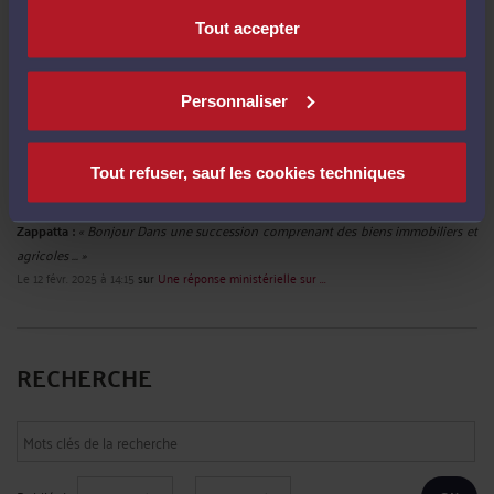
Thierry MIGNOT expert national acoustique/bruit :
« N'est-il pas nécessaire de
distinguer le bien-fondé de "fait" ... »
Tout accepter
Le 11 mai 2026 à 18:28
sur
Le demandeur doit-il établir ...
Mme Clairehar557Ris CLAIRE HARRIS :
« Cet arrêt de la Cour de cassation du 17
Personnaliser
décembre 2025 est une illustration ... »
Le 28 janv. 2026 à 07:14
sur
Le principe de la réparation ...
M. Norget CHRISTOPHE :
« Bonjour, et bien cher "Maître" c'est exactement ce ... »
Tout refuser, sauf les cookies techniques
Le 31 oct. 2025 à 12:36
sur
Le juge, qui est tenu de respecter ...
Zappatta :
« Bonjour Dans une succession comprenant des biens immobiliers et
agricoles ... »
Le 12 févr. 2025 à 14:15
sur
Une réponse ministérielle sur ...
RECHERCHE