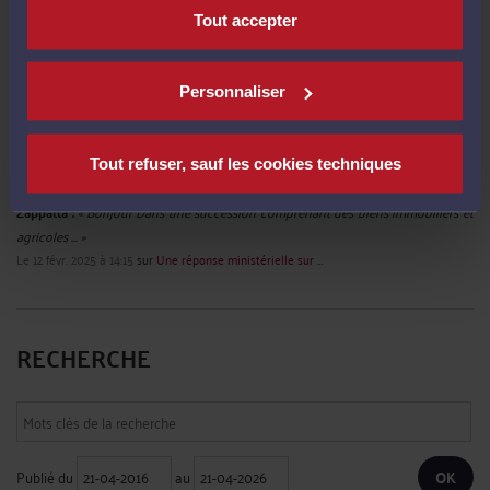
distinguer le bien-fondé de "fait" ... »
Tout accepter
Le 11 mai 2026 à 18:28
sur
Le demandeur doit-il établir ...
Mme Clairehar557Ris CLAIRE HARRIS :
« Cet arrêt de la Cour de cassation du 17
décembre 2025 est une illustration ... »
Personnaliser
Le 28 janv. 2026 à 07:14
sur
Le principe de la réparation ...
M. Norget CHRISTOPHE :
« Bonjour, et bien cher "Maître" c'est exactement ce ... »
Tout refuser, sauf les cookies techniques
Le 31 oct. 2025 à 12:36
sur
Le juge, qui est tenu de respecter ...
Zappatta :
« Bonjour Dans une succession comprenant des biens immobiliers et
agricoles ... »
Le 12 févr. 2025 à 14:15
sur
Une réponse ministérielle sur ...
RECHERCHE
Publié du
au