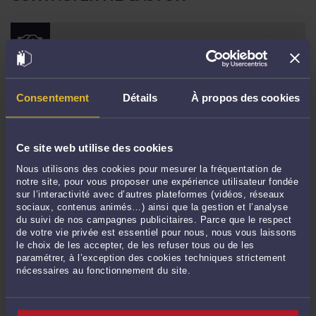
PRENDRE RDV EN CABINET
CONSULTER PAR VIDÉO
Consentement
Détails
À propos des cookies
CONSULTER PAR TÉLÉPHONE
Ce site web utilise des cookies
Nous utilisons des cookies pour mesurer la fréquentation de
notre site, pour vous proposer une expérience utilisateur fondée
POSER UNE QUESTION ÉCRITE
sur l’interactivité avec d’autres plateformes (vidéos, réseaux
sociaux, contenus animés…) ainsi que la gestion et l’analyse
du suivi de nos campagnes publicitaires. Parce que le respect
de votre vie privée est essentiel pour nous, nous vous laissons
le choix de les accepter, de les refuser tous ou de les
paramétrer, à l’exception des cookies techniques strictement
Derniers commentaires
nécessaires au fonctionnement du site.
Thierry MIGNOT expert national acoustique/bruit :
« N'est-il pas nécessaire de