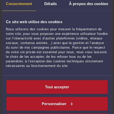
Consentement
Détails
À propos des cookies
Ce site web utilise des cookies
Derniers commentaires
Nous utilisons des cookies pour mesurer la fréquentation de
notre site, pour vous proposer une expérience utilisateur fondée
sur l’interactivité avec d’autres plateformes (vidéos, réseaux
Thierry MIGNOT expert national acoustique/bruit :
« N'est-il pas nécessaire de
sociaux, contenus animés…) ainsi que la gestion et l’analyse
distinguer le bien-fondé de "fait" ... »
du suivi de nos campagnes publicitaires. Parce que le respect
Le 11 mai 2026 à 18:28
sur
Le demandeur doit-il établir ...
de votre vie privée est essentiel pour nous, nous vous laissons
le choix de les accepter, de les refuser tous ou de les
Mme Clairehar557Ris CLAIRE HARRIS :
« Cet arrêt de la Cour de cassation du 17
paramétrer, à l’exception des cookies techniques strictement
décembre 2025 est une illustration ... »
nécessaires au fonctionnement du site.
Le 28 janv. 2026 à 07:14
sur
Le principe de la réparation ...
M. Norget CHRISTOPHE :
« Bonjour, et bien cher "Maître" c'est exactement ce ... »
Le 31 oct. 2025 à 12:36
sur
Le juge, qui est tenu de respecter ...
Tout accepter
Zappatta :
« Bonjour Dans une succession comprenant des biens immobiliers et
agricoles ... »
Le 12 févr. 2025 à 14:15
sur
Une réponse ministérielle sur ...
Personnaliser