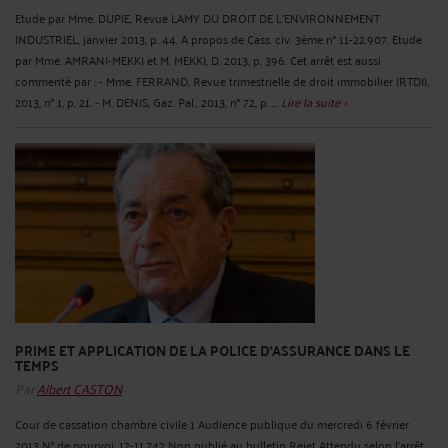
Etude par Mme. DUPIE, Revue LAMY DU DROIT DE L'ENVIRONNEMENT
INDUSTRIEL, janvier 2013, p. 44. A propos de Cass. civ. 3ème n° 11-22.907. Etude
par Mme. AMRANI-MEKKI et M. MEKKI, D. 2013, p. 396. Cet arrêt est aussi
commenté par : - Mme. FERRAND, Revue trimestrielle de droit immobilier (RTDI),
2013, n° 1, p. 21. - M. DENIS, Gaz. Pal., 2013, n° 72, p. ...
Lire la suite >
PRIME ET APPLICATION DE LA POLICE D'ASSURANCE DANS LE
TEMPS
Par
Albert CASTON
Cour de cassation chambre civile 1 Audience publique du mercredi 6 février
2013 N° de pourvoi: 12-11.742 Non publié au bulletin Rejet Attendu selon l'arrêt