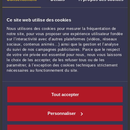
Derniers commentaires
Ce site web utilise des cookies
Nous utilisons des cookies pour mesurer la fréquentation de
notre site, pour vous proposer une expérience utilisateur fondée
Thierry MIGNOT expert national acoustique/bruit :
« N'est-il pas nécessaire de
sur l’interactivité avec d’autres plateformes (vidéos, réseaux
distinguer le bien-fondé de "fait" ... »
sociaux, contenus animés…) ainsi que la gestion et l’analyse
Le 11 mai 2026 à 18:28
sur
Le demandeur doit-il établir ...
du suivi de nos campagnes publicitaires. Parce que le respect
de votre vie privée est essentiel pour nous, nous vous laissons
Mme Clairehar557Ris CLAIRE HARRIS :
« Cet arrêt de la Cour de cassation du 17
le choix de les accepter, de les refuser tous ou de les
décembre 2025 est une illustration ... »
paramétrer, à l’exception des cookies techniques strictement
Le 28 janv. 2026 à 07:14
sur
Le principe de la réparation ...
nécessaires au fonctionnement du site.
M. Norget CHRISTOPHE :
« Bonjour, et bien cher "Maître" c'est exactement ce ... »
Le 31 oct. 2025 à 12:36
sur
Le juge, qui est tenu de respecter ...
Tout accepter
Zappatta :
« Bonjour Dans une succession comprenant des biens immobiliers et
agricoles ... »
Le 12 févr. 2025 à 14:15
sur
Une réponse ministérielle sur ...
Personnaliser