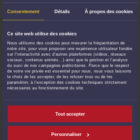
Consentement
Détails
À propos des cookies
POSER UNE QUESTION ÉCRITE
Ce site web utilise des cookies
Derniers commentaires
Nous utilisons des cookies pour mesurer la fréquentation de
notre site, pour vous proposer une expérience utilisateur fondée
sur l’interactivité avec d’autres plateformes (vidéos, réseaux
sociaux, contenus animés…) ainsi que la gestion et l’analyse
Thierry MIGNOT expert national acoustique/bruit :
« N'est-il pas nécessaire de
du suivi de nos campagnes publicitaires. Parce que le respect
distinguer le bien-fondé de "fait" ... »
de votre vie privée est essentiel pour nous, nous vous laissons
Le 11 mai 2026 à 18:28
sur
Le demandeur doit-il établir ...
le choix de les accepter, de les refuser tous ou de les
paramétrer, à l’exception des cookies techniques strictement
Mme Clairehar557Ris CLAIRE HARRIS :
« Cet arrêt de la Cour de cassation du 17
nécessaires au fonctionnement du site.
décembre 2025 est une illustration ... »
Le 28 janv. 2026 à 07:14
sur
Le principe de la réparation ...
M. Norget CHRISTOPHE :
« Bonjour, et bien cher "Maître" c'est exactement ce ... »
Tout accepter
Le 31 oct. 2025 à 12:36
sur
Le juge, qui est tenu de respecter ...
Zappatta :
« Bonjour Dans une succession comprenant des biens immobiliers et
agricoles ... »
Personnaliser