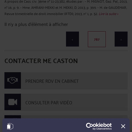
A propos de Cass. civ. 3ème n° 11-23.382, études par : - M. MIGNOT, Gaz. Pal., 2013,
n° 16, p. 9. - Mme. AMRANI-MEKKI et M. MEKKI, D. 2013, p. 399. - M. de GAUDEMAR,
Revue trimestrielle de droit immobilier (RTDI), 2013, n° 1, p. 52.
Lire la suite >
Il n'y a plus d'élément à afficher
<
787
>
CONTACTER ME CASTON
PRENDRE RDV EN CABINET
CONSULTER PAR VIDÉO
CONSULTER PAR TÉLÉPHONE