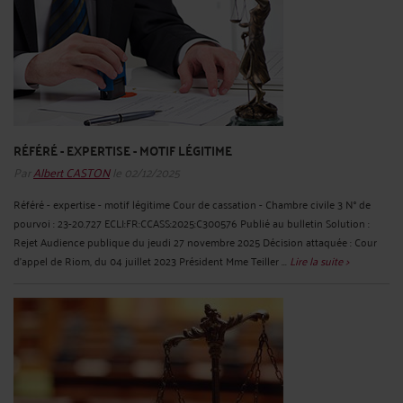
RÉFÉRÉ - EXPERTISE - MOTIF LÉGITIME
Par
Albert CASTON
le 02/12/2025
Référé - expertise - motif légitime Cour de cassation - Chambre civile 3 N° de
pourvoi : 23-20.727 ECLI:FR:CCASS:2025:C300576 Publié au bulletin Solution :
Rejet Audience publique du jeudi 27 novembre 2025 Décision attaquée : Cour
d'appel de Riom, du 04 juillet 2023 Président Mme Teiller ...
Lire la suite >