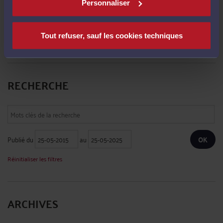
Le 31 oct. 2025 à 12:36
sur
Le juge, qui est tenu de respecter ...
Personnaliser
Zappatta :
« Bonjour Dans une succession comprenant des biens immobiliers et
agricoles ... »
Tout refuser, sauf les cookies techniques
Le 12 févr. 2025 à 14:15
sur
Une réponse ministérielle sur ...
RECHERCHE
Publié du
au
Réinitialiser les filtres
ARCHIVES