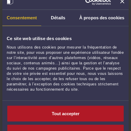
CONSULTER PAR TÉLÉPHONE
Consentement
Détails
À propos des cookies
POSER UNE QUESTION ÉCRITE
Ce site web utilise des cookies
Nous utilisons des cookies pour mesurer la fréquentation de
notre site, pour vous proposer une expérience utilisateur fondée
sur l’interactivité avec d’autres plateformes (vidéos, réseaux
Derniers commentaires
sociaux, contenus animés…) ainsi que la gestion et l’analyse
du suivi de nos campagnes publicitaires. Parce que le respect
de votre vie privée est essentiel pour nous, nous vous laissons
le choix de les accepter, de les refuser tous ou de les
Thierry MIGNOT expert national acoustique/bruit :
« N'est-il pas nécessaire de
paramétrer, à l’exception des cookies techniques strictement
distinguer le bien-fondé de "fait" ... »
nécessaires au fonctionnement du site.
Le 11 mai 2026 à 18:28
sur
Le demandeur doit-il établir ...
Mme Clairehar557Ris CLAIRE HARRIS :
« Cet arrêt de la Cour de cassation du 17
décembre 2025 est une illustration ... »
Tout accepter
Le 28 janv. 2026 à 07:14
sur
Le principe de la réparation ...
M. Norget CHRISTOPHE :
« Bonjour, et bien cher "Maître" c'est exactement ce ... »