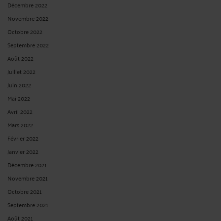
2025 Décision attaquée : Cour d'appel de Paris, du 10 mai 2023 Président ...
Lire
la suite >
LA LICITATION DES IMMEUBLES INDIVIS NE DOIT ÊTRE
ORDONNÉE QUE S'ILS NE PEUVENT ÊTRE FACILEMENT PARTAGÉS
EN NATURE
Par
Albert CASTON
le 19/02/2025
La licitation des immeubles indivis ne doit être ordonnée que s'ils ne peuvent
être facilement partagés en nature Cour de cassation - Chambre civile 1 N° de
pourvoi : 21-15.932 ECLI:FR:CCASS:2025:C100087 Publié au bulletin Solution :
Cassation partielle Audience publique du mercredi 05 février 2025 Décision ...