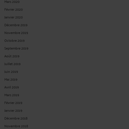
L'ACTION EST OUVERTE À TOUS CEUX QUI ONT UN INTÉRÊT
LÉGITIME AU SUCCÈS OU AU REJET D'UNE PRÉTENTION, SOUS
RÉSERVE QUE...
Par
Albert CASTON
le 19/02/2025
L'action est ouverte à tous ceux qui ont un intérêt légitime au succès ou au rejet
d'une prétention, sous réserve que... Cour de cassation - Chambre civile 1 N° de
pourvoi : 22-21.349 ECLI:FR:CCASS:2025:C100084 Non publié au bulletin Solution
: Cassation partielle Audience publique du ...
Lire la suite >