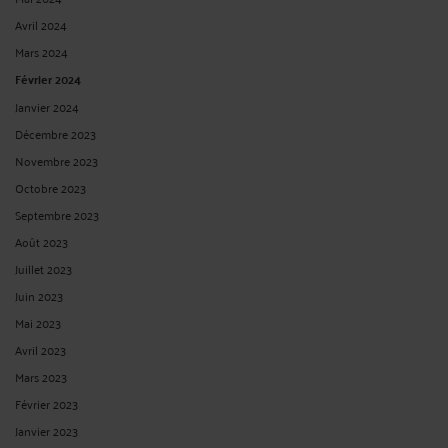
L'action en garantie des vices cachés doit être exercée dans les deux ans à
compter de la découverte du vice Cour de cassation - Chambre civile 1 N° de
pourvoi : 23-20.738 ECLI:FR:CCASS:2025:C100015 Non publié au bulletin Solution
: Cassation Audience publique du mercredi 29 janvier 2025 Décision ...
Lire la
suite >
PERTE DE CHANCE ET PRINCIPE DE RÉPARATION INTÉGRALE
Par
Albert CASTON
le 19/02/2025
Perte de chance et principe de réparation intégrale Cour de cassation - Chambre
civile 1 N° de pourvoi : 23-18.316 ECLI:FR:CCASS:2025:C100017 Non publié au
bulletin Solution : Cassation partielle Audience publique du mercredi 29 janvier