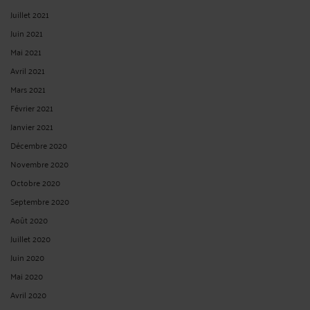
Lire la suite >
SEULE UNE LIBÉRALITÉ, QUI SUPPOSE UN APPAUVRISSEMENT
DU DISPOSANT DANS L'INTENTION DE GRATIFIER SON HÉRITIER,
EST RAPPORTABLE À LA SUCCESSION
Par
Albert CASTON
le 19/02/2025
Seule une libéralité, qui suppose un appauvrissement du disposant dans
l'intention de gratifier son héritier, est rapportable à la succession Cour de
cassation - Chambre civile 1 N° de pourvoi : 22-20.311
ECLI:FR:CCASS:2025:C100083 Non publié au bulletin Solution : Cassation
partielle Audience publique du mercredi ...
Lire la suite >