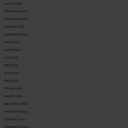
Derniers commentaires
Thierry MIGNOT expert national acoustique/bruit :
« N'est-il pas nécessaire de
distinguer le bien-fondé de "fait" ... »
Le 11 mai 2026 à 18:28
sur
Le demandeur doit-il établir ...
Mme Clairehar557Ris CLAIRE HARRIS :
« Cet arrêt de la Cour de cassation du 17
décembre 2025 est une illustration ... »
Le 28 janv. 2026 à 07:14
sur
Le principe de la réparation ...
M. Norget CHRISTOPHE :
« Bonjour, et bien cher "Maître" c'est exactement ce ... »
Le 31 oct. 2025 à 12:36
sur
Le juge, qui est tenu de respecter ...
Zappatta :
« Bonjour Dans une succession comprenant des biens immobiliers et
agricoles ... »
Le 12 févr. 2025 à 14:15
sur
Une réponse ministérielle sur ...