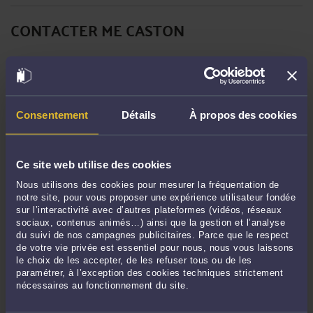
LA POSSESSION D'ÉTAT DOIT ÊTRE CONTINUE, PAISIBLE,
PUBLIQUE ET NON ÉQUIVOQUE
Par
Albert CASTON
le 19/02/2025
Consentement
Détails
À propos des cookies
La possession d'état doit être continue, paisible, publique et non équivoque
Cour de cassation - Chambre civile 1 N° de pourvoi : 22-21.515
ECLI:FR:CCASS:2025:C100027 Non publié au bulletin Solution : Rejet Audience
Ce site web utilise des cookies
publique du mercredi 15 janvier 2025 Décision attaquée : Cour d'appel de
Toulouse, du 26 ...
Lire la suite >
Nous utilisons des cookies pour mesurer la fréquentation de
notre site, pour vous proposer une expérience utilisateur fondée
sur l’interactivité avec d’autres plateformes (vidéos, réseaux
sociaux, contenus animés…) ainsi que la gestion et l’analyse
du suivi de nos campagnes publicitaires. Parce que le respect
de votre vie privée est essentiel pour nous, nous vous laissons
le choix de les accepter, de les refuser tous ou de les
paramétrer, à l’exception des cookies techniques strictement
nécessaires au fonctionnement du site.