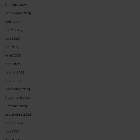
Par
Albert CASTON
le 19/02/2025
A peine d'irrecevabilité, l'assignation en partage contient un descriptif sommaire
du patrimoine à partager et précise les intentions du demandeur quant à la
répartition des biens Cour de cassation - Chambre civile 1 N° de pourvoi : 22-
22.755 ECLI:FR:CCASS:2025:C100033 Non publié au bulletin Solution ...
Lire la
suite >
L'ACTION EN GARANTIE DES VICES CACHÉS DOIT ÊTRE EXERCÉE
DANS LES DEUX ANS À COMPTER DE LA DÉCOUVERTE DU VICE
Par
Albert CASTON
le 19/02/2025