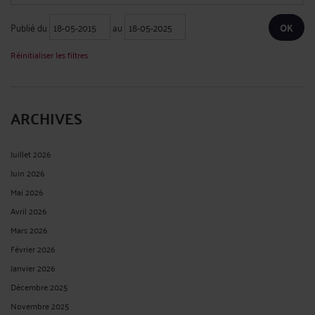
PORTÉE D'UNE EXPERTISE AMIABLE
Par
Albert CASTON
le 19/02/2025
Portée d'une expertise amiable Cour de cassation - Chambre civile 1 N° de
pourvoi : 22-21.949 ECLI:FR:CCASS:2025:C100031 Non publié au bulletin Solution
: Cassation partielle Audience publique du mercredi 15 janvier 2025 Décision
attaquée : Cour d'appel de Saint Denis de la Réunion, du 22 juillet 2022 ...
Lire la
suite >
A PEINE D'IRRECEVABILITÉ, L'ASSIGNATION EN PARTAGE
CONTIENT UN DESCRIPTIF SOMMAIRE DU PATRIMOINE À
PARTAGER ET PRÉCISE LES INTENTIONS DU DEMANDEUR QUANT
À LA RÉPARTITION DES BIENS