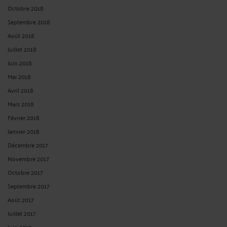
OBLIGATION POUR LE JUGE DE NE PAS DÉNATURER L'ÉCRIT QUI
LUI EST SOUMIS
Par
Albert CASTON
le 19/02/2025
Obligation pour le juge de ne pas dénaturer l'écrit qui lui est soumis Cour de
cassation - Chambre civile 1 N° de pourvoi : 23-13.368
ECLI:FR:CCASS:2025:C100089 Non publié au bulletin Solution : Cassation
partielle Audience publique du mercredi 05 février 2025 Décision attaquée :
Cour d'appel de Paris, ...
Lire la suite >
VOIR PLUS