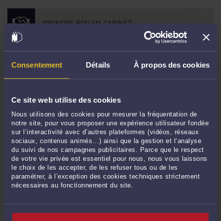
PRENDRE RDV EN CABINET
CONSULTER PAR VIDÉO
Consentement
Détails
À propos des cookies
CONSULTER PAR TÉLÉPHONE
Ce site web utilise des cookies
Nous utilisons des cookies pour mesurer la fréquentation de
notre site, pour vous proposer une expérience utilisateur fondée
POSER UNE QUESTION ÉCRITE
sur l’interactivité avec d’autres plateformes (vidéos, réseaux
sociaux, contenus animés…) ainsi que la gestion et l’analyse
du suivi de nos campagnes publicitaires. Parce que le respect
de votre vie privée est essentiel pour nous, nous vous laissons
le choix de les accepter, de les refuser tous ou de les
Derniers commentaires
paramétrer, à l’exception des cookies techniques strictement
nécessaires au fonctionnement du site.
Thierry MIGNOT expert national acoustique/bruit :
« N'est-il pas nécessaire de
distinguer le bien-fondé de "fait" ... »