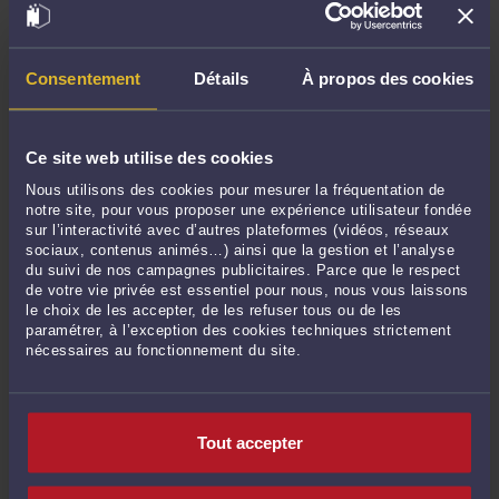
CONSULTER PAR VIDÉO
Consentement
Détails
À propos des cookies
CONSULTER PAR TÉLÉPHONE
Ce site web utilise des cookies
POSER UNE QUESTION ÉCRITE
Nous utilisons des cookies pour mesurer la fréquentation de
notre site, pour vous proposer une expérience utilisateur fondée
sur l’interactivité avec d’autres plateformes (vidéos, réseaux
sociaux, contenus animés…) ainsi que la gestion et l’analyse
du suivi de nos campagnes publicitaires. Parce que le respect
de votre vie privée est essentiel pour nous, nous vous laissons
Derniers commentaires
le choix de les accepter, de les refuser tous ou de les
paramétrer, à l’exception des cookies techniques strictement
nécessaires au fonctionnement du site.
Thierry MIGNOT expert national acoustique/bruit :
« N'est-il pas nécessaire de
distinguer le bien-fondé de "fait" ... »
Le 11 mai 2026 à 18:28
sur
Le demandeur doit-il établir ...
Tout accepter
Mme Clairehar557Ris CLAIRE HARRIS :
« Cet arrêt de la Cour de cassation du 17
décembre 2025 est une illustration ... »
Le 28 janv. 2026 à 07:14
sur
Le principe de la réparation ...