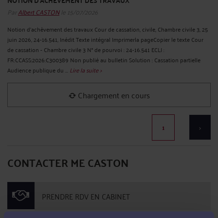
NOTION D'ACHÈVEMENT DES TRAVAUX
Par
Albert CASTON
le 15/07/2026
Notion d'achèvement des travaux Cour de cassation, civile, Chambre civile 3, 25
juin 2026, 24-16.541, Inédit Texte intégral Imprimerla pageCopier le texte Cour
de cassation - Chambre civile 3 N° de pourvoi : 24-16.541 ECLI :
FR:CCASS:2026:C300389 Non publié au bulletin Solution : Cassation partielle
Audience publique du ...
Lire la suite >
Chargement en cours
1
>
CONTACTER ME CASTON
PRENDRE RDV EN CABINET