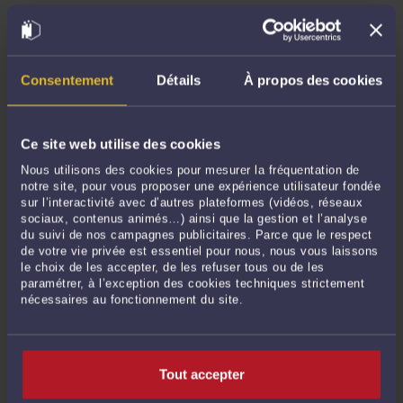
Les conditions d’accès au regroupement familial sont les mêmes que celles
requises pour l’enfant étranger d’un étranger. C’est également l’OFII qui se
charge de contrôler que celles-ci soient remplies. Tous les étrangers sont soumis
aux mêmes règles en ce qui concerne le ...
Lire la suite >
Consentement
Détails
À propos des cookies
Ce site web utilise des cookies
Nous utilisons des cookies pour mesurer la fréquentation de
notre site, pour vous proposer une expérience utilisateur fondée
sur l’interactivité avec d’autres plateformes (vidéos, réseaux
sociaux, contenus animés…) ainsi que la gestion et l’analyse
du suivi de nos campagnes publicitaires. Parce que le respect
de votre vie privée est essentiel pour nous, nous vous laissons
le choix de les accepter, de les refuser tous ou de les
paramétrer, à l’exception des cookies techniques strictement
INTERDICTION DE RETOUR SUR LE TERRITOIRE FRANÇAIS : UN
nécessaires au fonctionnement du site.
AUTOMATISME ?
Par
Alexandre GILLIOEN
le 27/10/2017
L’IRTF est une décision administrative proche de l’OQTF et qui existe en même
Tout accepter
temps que cette dernière. Elle a été créée par la loi du 16 juin 2011. Je vais la
définir et ensuite expliquer comment elle peut être appliquée par