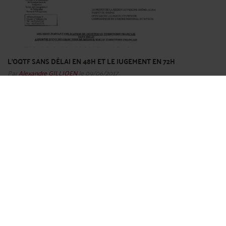
L'OQTF SANS DÉLAI EN 48H ET LE JUGEMENT EN 72H
Par
Alexandre GILLIOEN
le 09/06/2017
L’oqtf sans délai est une procédure lié à une mesure d’éloignement prononcée
par la préfecture. Or cette oqtf est bien différente que celle que nous avons
l’habitude de voir et de contester au tribunal administratif. Les conséquences
sont identiques à celles de l’oqtf ...
Lire la suite >