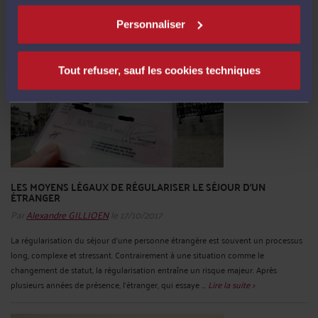
l’administration car un changement majeur a eu ...
Lire la suite >
Personnaliser
Tout refuser, sauf les cookies techniques
LES MOYENS LÉGAUX DE RÉGULARISER LE SÉJOUR D'UN
ÉTRANGER
Par
Alexandre GILLIOEN
le 17/10/2017
La régularisation du séjour d’une personne étrangère est souvent un processus
long, complexe et stressant. Contrairement à une situation comme le
changement de statut, la régularisation entraîne un risque majeur. Après
plusieurs années de présence, l’étranger, qui essaye ...
Lire la suite >