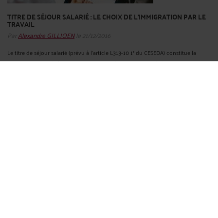
TITRE DE SÉJOUR SALARIÉ : LE CHOIX DE L’IMMIGRATION PAR LE
TRAVAIL
Par
Alexandre GILLIOEN
le 21/12/2016
Le titre de séjour salarié (prévu à l’article L313-10 1° du CESEDA) constitue la
principale possibilité pour vivre en France hors raison familiale. Toutefois, et
bien que le marché de l’emploi ne soit pas toujours saturé dans les domaines
que recherchent les entreprises, la procédure qui a ...
Lire la suite >
REFUS DE TITRE DE SÉJOUR : LES MOYENS LÉGAUX DE S’Y
OPPOSER