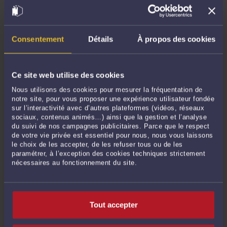
dans un autre État membre de l’Union Européenne. Souvent, il pense qu’après
avoir conquis ce titre dans son pays de l’Union, il pourra ensuite se déplacer
entre les différents États Membres qui ...
Lire la suite >
Consentement
Détails
À propos des cookies
Ce site web utilise des cookies
Nous utilisons des cookies pour mesurer la fréquentation de
notre site, pour vous proposer une expérience utilisateur fondée
sur l’interactivité avec d’autres plateformes (vidéos, réseaux
sociaux, contenus animés…) ainsi que la gestion et l’analyse
du suivi de nos campagnes publicitaires. Parce que le respect
de votre vie privée est essentiel pour nous, nous vous laissons
le choix de les accepter, de les refuser tous ou de les
paramétrer, à l’exception des cookies techniques strictement
LE REGROUPEMENT FAMILIAL POUR LES ENFANTS MINEURS
nécessaires au fonctionnement du site.
Par
Alexandre GILLIOEN
le 21/06/2017 - 4 commentaires
Le regroupement familial enfant fait partie des deux procédures prévues par ce
mécanisme. Le ressortissant étranger peut le demander pour son conjoint avec
Tout accepter
lequel il est marié (regroupement familial conjoint) ou pour ses enfants mineurs
qui seraient encore dans le pays d’origine (regroupement familial enfant). Les ...