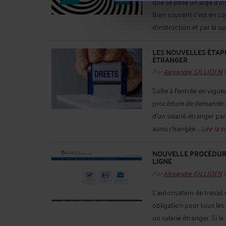
que se pose un juge d’ins
Bien souvent c’est en ca
d’instruction et par la su
LES NOUVELLES ÉTAP
ÉTRANGER
Par
Alexandre GILLIOEN
l
Suite à l’entrée en vigue
procédure de demande d’a
d’un salarié étranger pa
aussi changée ...
Lire la s
NOUVELLE PROCÉDURE
LIGNE
Par
Alexandre GILLIOEN
l
L’autorisation de travail
obligation pour tous les
un salarié étranger. Si le