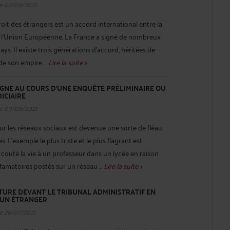
e 02/09/2021
roit des étrangers est un accord international entre la
 à l’Union Européenne. La France a signé de nombreux
ys. Il existe trois générations d’accord, héritées de
 de son empire ...
Lire la suite >
IGNE AU COURS D'UNE ENQUÊTE PRÉLIMINAIRE OU
ICIAIRE
e 03/08/2021
sur les réseaux sociaux est devenue une sorte de fléau
 L’exemple le plus triste et le plus flagrant est
 a couté la vie à un professeur dans un lycée en raison
famatoires postés sur un réseau ...
Lire la suite >
TURE DEVANT LE TRIBUNAL ADMINISTRATIF EN
 UN ÉTRANGER
e 26/07/2021