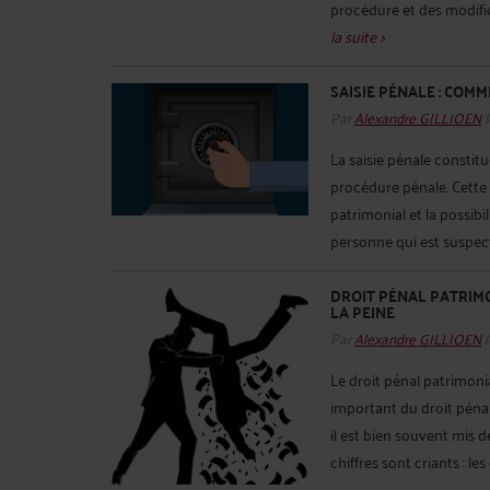
procédure et des modificat
la suite >
SAISIE PÉNALE : COM
Par
Alexandre GILLIOEN
l
La saisie pénale constitu
procédure pénale. Cette 
patrimonial et la possibi
personne qui est suspecté
DROIT PÉNAL PATRIMO
LA PEINE
Par
Alexandre GILLIOEN
l
Le droit pénal patrimon
important du droit pénal
il est bien souvent mis 
chiffres sont criants : les