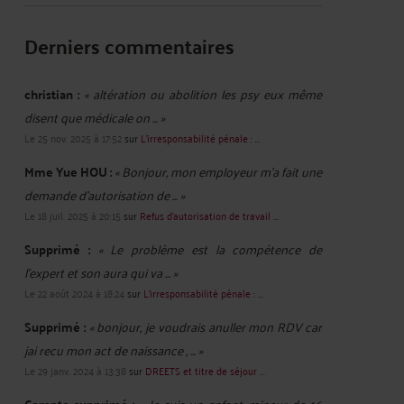
Derniers commentaires
christian :
« altération ou abolition les psy eux même
disent que médicale on ... »
Le 25 nov. 2025 à 17:52
sur
L'irresponsabilité pénale : ...
Mme Yue HOU :
« Bonjour, mon employeur m'a fait une
demande d'autorisation de ... »
Le 18 juil. 2025 à 20:15
sur
Refus d’autorisation de travail ...
Supprimé :
« Le problème est la compétence de
l'expert et son aura qui va ... »
Le 22 août 2024 à 18:24
sur
L'irresponsabilité pénale : ...
Supprimé :
« bonjour, je voudrais anuller mon RDV car
jai recu mon act de naissance , ... »
Le 29 janv. 2024 à 13:38
sur
DREETS et titre de séjour ...
« Je suis un enfant mineur de 16