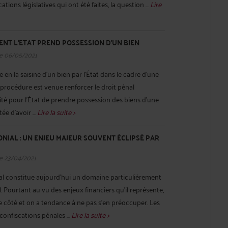
ions législatives qui ont été faites, la question ...
Lire
MENT L'ETAT PREND POSSESSION D'UN BIEN
e 06/05/2021
e en la saisine d’un bien par l’État dans le cadre d’une
procédure est venue renforcer le droit pénal
lité pour l’État de prendre possession des biens d’une
e d’avoir ...
Lire la suite >
NIAL : UN ENJEU MAJEUR SOUVENT ÉCLIPSÉ PAR
e 23/04/2021
ial constitue aujourd’hui un domaine particulièrement
. Pourtant au vu des enjeux financiers qu’il représente,
de côté et on a tendance à ne pas s’en préoccuper. Les
 confiscations pénales ...
Lire la suite >