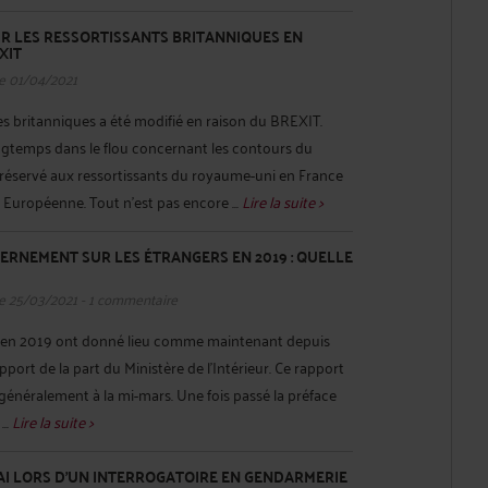
UR LES RESSORTISSANTS BRITANNIQUES EN
XIT
e 01/04/2021
les britanniques a été modifié en raison du BREXIT.
gtemps dans le flou concernant les contours du
 réservé aux ressortissants du royaume-uni en France
n Européenne. Tout n’est pas encore ...
Lire la suite >
ERNEMENT SUR LES ÉTRANGERS EN 2019 : QUELLE
e 25/03/2021 - 1 commentaire
e en 2019 ont donné lieu comme maintenant depuis
port de la part du Ministère de l’Intérieur. Ce rapport
généralement à la mi-mars. Une fois passé la préface
...
Lire la suite >
I LORS D'UN INTERROGATOIRE EN GENDARMERIE