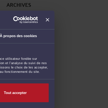
ARCHIVES
Décembre 2021
Septembre 2021
Août 2021
À propos des cookies
Juillet 2021
Juin 2021
Mai 2021
ce utilisateur fondée sur
Avril 2021
on et l’analyse du suivi de nos
issons le choix de les accepter,
Mars 2021
 au fonctionnement du site.
Février 2021
Janvier 2021
Tout accepter
Décembre 2020
Novembre 2020