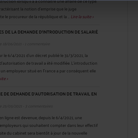
truction lorsqu’il a à connaître une affaire de ce type.
ractérisant la notion d’emprise que le juge
ite le procureur de la république et la ...
Lire la suite >
ES DE LA DEMANDE D'INTRODUCTION DE SALARIÉ
e 18/06/2021 - 1 commentaire
ur le 6/4/2021 d’un décret publié le 31/3/2021, la
utorisation de travail a été modifiée. L’introduction
r un employeur situé en France a par conséquent elle
uite >
 DE DEMANDE D'AUTORISATION DE TRAVAIL EN
e 25/05/2021 - 3 commentaires
 en ligne est devenue, depuis le 6/4/2021, une
 employeurs qui souhaitent compter dans leur effectif
 site du cabinet sera bientôt à jour de la nouvelle