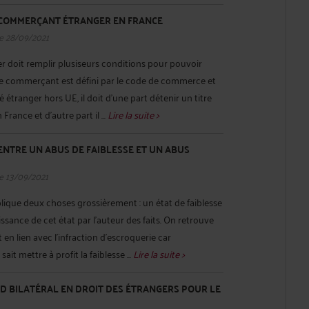
 COMMERÇANT ÉTRANGER EN FRANCE
e 28/09/2021
doit remplir plusiseurs conditions pour pouvoir
e commerçant est défini par le code de commerce et
té étranger hors UE, il doit d’une part détenir un titre
France et d’autre part il ...
Lire la suite >
ENTRE UN ABUS DE FAIBLESSE ET UN ABUS
e 13/09/2021
lique deux choses grossièrement : un état de faiblesse
issance de cet état par l’auteur des faits. On retrouve
 en lien avec l’infraction d’escroquerie car
it mettre à profit la faiblesse ...
Lire la suite >
D BILATÉRAL EN DROIT DES ÉTRANGERS POUR LE