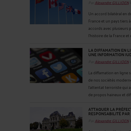
Par
Alexandre GILLIOEN
l
Un accord bilatéral en d
France et un pays tiers
accords avec plusieurs pa
l’histoire de la France et
LA DIFFAMATION EN L
UNE INFORMATION JUD
Par
Alexandre GILLIOEN
l
La diffamation en ligne 
de nos sociétés modernes.
l‘attentat terroriste qui
de propos haineux et dif
ATTAQUER LA PRÉFEC
RESPONSABILITÉ PAR
Par
Alexandre GILLIOEN
l