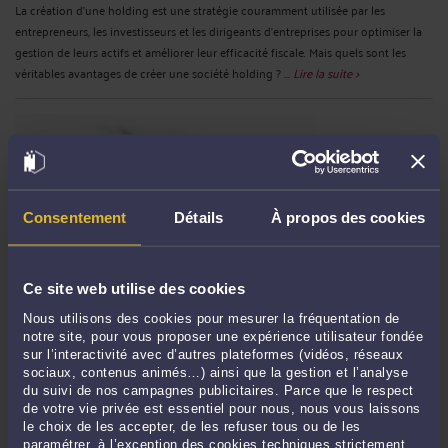
La création d'une holding est une stratégie couramment utilisée par les
entrepreneurs, les investisseurs et les dirigeants d'entreprises pour optimiser la
gestion de leurs actifs et améliorer leur efficacité fiscale. Mais quels sont les
véritables avantages de créer une société holding ? ...
Lire la suite >
Consentement
Détails
À propos des cookies
Ce site web utilise des cookies
OPTIMISATION FISCALE DES ENTREPRISES : CE QUE VOUS DEVEZ
Nous utilisons des cookies pour mesurer la fréquentation de
SAVOIR
notre site, pour vous proposer une expérience utilisateur fondée
sur l’interactivité avec d’autres plateformes (vidéos, réseaux
Par
Aline MACRON
le 18/03/2025
sociaux, contenus animés…) ainsi que la gestion et l’analyse
du suivi de nos campagnes publicitaires. Parce que le respect
Dans un contexte économique de plus en plus compétitif, l'optimisation fiscale
de votre vie privée est essentiel pour nous, nous vous laissons
est devenue un enjeu majeur pour les entreprises françaises. Loin d'être une
le choix de les accepter, de les refuser tous ou de les
pratique illégale, elle consiste à utiliser les dispositifs légaux pour réduire la
paramétrer, à l’exception des cookies techniques strictement