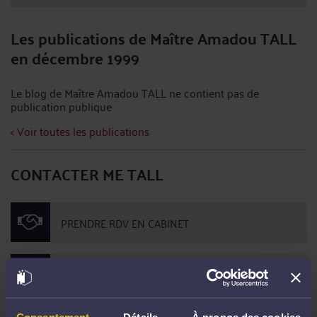
Les publications de Maître Amadou TALL
en décembre 1999
Le blog de Maître Amadou TALL ne contient pas de
publication publique
< Voir toutes les publications
CONTACTER ME TALL
PRENDRE RDV EN CABINET
CONSULTER PAR TÉLÉPHONE
Consentement
Détails
À propos des cookies