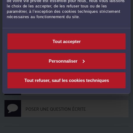
de votre vie privée est essentiel pour nous, nous vous laissons
❌ Accident du travail ou maladie professionnelle refusé(e) ? Voici comment
le choix de les accepter, de les refuser tous ou de les
contester la décision de la CPAM (et surtout… dans quels délais). Pourquoi
paramétrer, à l’exception des cookies techniques strictement
contester ? Un refus peut entraîner : ▪️ moins d’indemnisation ▪️ absence de rente
nécessaires au fonctionnement du site.
ou d’IPP ▪️ protection réduite en cas d’arrêt ...
Lire la suite >
CONTACTER ME MARIN
Tout accepter
Personnaliser
PRENDRE RDV EN CABINET
Tout refuser, sauf les cookies techniques
CONSULTER PAR TÉLÉPHONE
POSER UNE QUESTION ÉCRITE