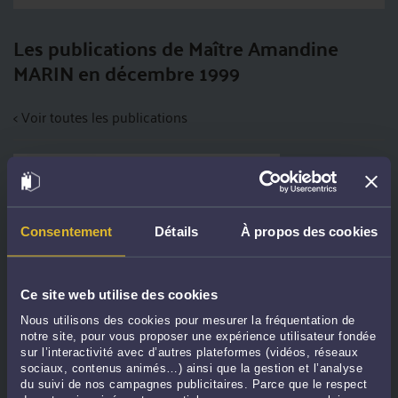
Les publications de Maître Amandine
MARIN en décembre 1999
< Voir toutes les publications
Consentement
Détails
À propos des cookies
Ce site web utilise des cookies
Nous utilisons des cookies pour mesurer la fréquentation de
CONTESTATION D’UN REFUS D’ACCIDENT DU TRAVAIL / MALADIE
notre site, pour vous proposer une expérience utilisateur fondée
PROFESSIONNELLE
sur l’interactivité avec d’autres plateformes (vidéos, réseaux
Par
Amandine MARIN
le 14/04/2026
sociaux, contenus animés…) ainsi que la gestion et l’analyse
du suivi de nos campagnes publicitaires. Parce que le respect