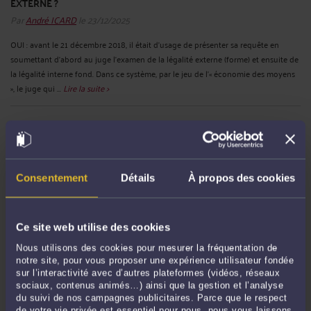
EXTERNE ?
Par
André ICARD
le 23/12/2025
OUI : avant le 21 décembre 2018, il était d’usage de présenter sa requête en
soumettant d’abord au juge l’examen de la légalité externe (forme) et ensuite de
la légalité interne fond. Dans ce système, par le jeu de l’« économie des moyens
», le juge qui ...
Lire la suite >
Consentement
Détails
À propos des cookies
Ce site web utilise des cookies
Nous utilisons des cookies pour mesurer la fréquentation de
EST-IL INDISPENSABLE DE VERSER UNE NOUVELLE FOIS LES
notre site, pour vous proposer une expérience utilisateur fondée
PIÈCES PRODUITES EN PREMIÈRE INSTANCE DEVANT LA COUR
sur l’interactivité avec d’autres plateformes (vidéos, réseaux
ADMINISTRATIVE D’APPEL ?
sociaux, contenus animés…) ainsi que la gestion et l’analyse
Par
André ICARD
le 19/12/2025
du suivi de nos campagnes publicitaires. Parce que le respect
de votre vie privée est essentiel pour nous, nous vous laissons