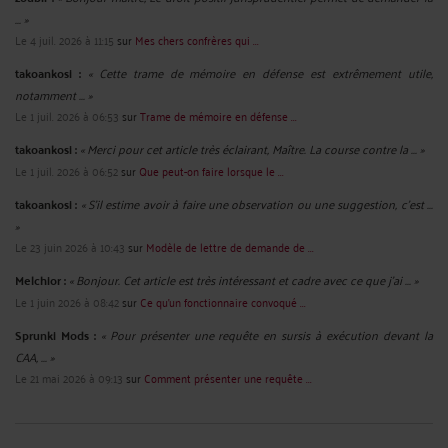
... »
Le 4 juil. 2026 à 11:15
sur
Mes chers confrères qui ...
takoankosi :
« Cette trame de mémoire en défense est extrêmement utile,
notamment ... »
Le 1 juil. 2026 à 06:53
sur
Trame de mémoire en défense ...
takoankosi :
« Merci pour cet article très éclairant, Maître. La course contre la ... »
Le 1 juil. 2026 à 06:52
sur
Que peut-on faire lorsque le ...
takoankosi :
« S’il estime avoir à faire une observation ou une suggestion, c’est ...
»
Le 23 juin 2026 à 10:43
sur
Modèle de lettre de demande de ...
Melchior :
« Bonjour. Cet article est très intéressant et cadre avec ce que j'ai ... »
Le 1 juin 2026 à 08:42
sur
Ce qu’un fonctionnaire convoqué ...
Sprunki Mods :
« Pour présenter une requête en sursis à exécution devant la
CAA, ... »
Le 21 mai 2026 à 09:13
sur
Comment présenter une requête ...