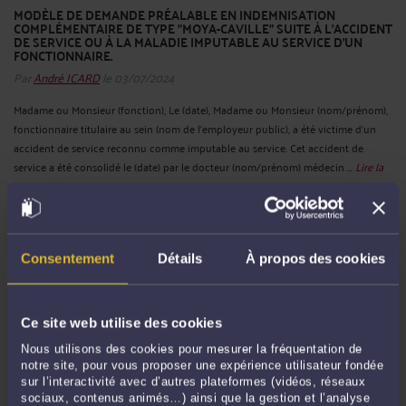
MODÈLE DE DEMANDE PRÉALABLE EN INDEMNISATION
COMPLÉMENTAIRE DE TYPE "MOYA-CAVILLE" SUITE À L'ACCIDENT
DE SERVICE OU À LA MALADIE IMPUTABLE AU SERVICE D’UN
FONCTIONNAIRE.
Par
André ICARD
le 03/07/2024
Madame ou Monsieur (fonction), Le (date), Madame ou Monsieur (nom/prénom),
fonctionnaire titulaire au sein (nom de l’employeur public), a été victime d’un
accident de service reconnu comme imputable au service. Cet accident de
service a été consolidé le (date) par le docteur (nom/prénom) médecin ...
Lire la
suite >
Consentement
Détails
À propos des cookies
Ce site web utilise des cookies
Nous utilisons des cookies pour mesurer la fréquentation de
notre site, pour vous proposer une expérience utilisateur fondée
sur l’interactivité avec d’autres plateformes (vidéos, réseaux
sociaux, contenus animés…) ainsi que la gestion et l’analyse