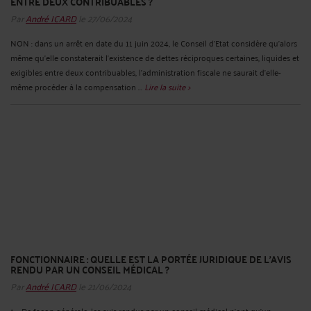
ENTRE DEUX CONTRIBUABLES ?
Par
André ICARD
le 27/06/2024
NON : dans un arrêt en date du 11 juin 2024, le Conseil d’Etat considère qu’alors
même qu’elle constaterait l’existence de dettes réciproques certaines, liquides et
exigibles entre deux contribuables, l’administration fiscale ne saurait d’elle-
même procéder à la compensation ...
Lire la suite >
FONCTIONNAIRE : QUELLE EST LA PORTÉE JURIDIQUE DE L’AVIS
RENDU PAR UN CONSEIL MÉDICAL ?
Par
André ICARD
le 21/06/2024
1 – De façon générale, les avis rendus par un conseil médical n'ont qu'un