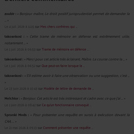
zoubir :
« Bonjour maître, Le droit positif jurisprudentiel permet de demander la
... »
Le 4 juil. 2026 à 11:15
sur
Mes chers confrères qui ...
takoankosi :
« Cette trame de mémoire en défense est extrêmement utile,
notamment ... »
Le 1 juil. 2026 à 06:53
sur
Trame de mémoire en défense ...
takoankosi :
« Merci pour cet article très éclairant, Maître. La course contre la ... »
Le 1 juil. 2026 à 06:52
sur
Que peut-on faire lorsque le ...
takoankosi :
« S’il estime avoir à faire une observation ou une suggestion, c’est ...
»
Le 23 juin 2026 à 10:43
sur
Modèle de lettre de demande de ...
Melchior :
« Bonjour. Cet article est très intéressant et cadre avec ce que j'ai ... »
Le 1 juin 2026 à 08:42
sur
Ce qu’un fonctionnaire convoqué ...
Sprunki Mods :
« Pour présenter une requête en sursis à exécution devant la
CAA, ... »
Le 21 mai 2026 à 09:13
sur
Comment présenter une requête ...