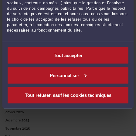
FONCTIONNELLE Y COMPRIS DANS LES INSTANCES ENGAGÉES
sociaux, contenus animés…) ainsi que la gestion et l’analyse
DEVANT LE JUGE ADMINISTRATIF ?
du suivi de nos campagnes publicitaires. Parce que le respect
Par
André ICARD
le 16/04/2025
de votre vie privée est essentiel pour nous, nous vous laissons
le choix de les accepter, de les refuser tous ou de les
paramétrer, à l’exception des cookies techniques strictement
OUI : dans un arrêt en date du 7 février 2025, le Conseil d’Etat considère que
nécessaires au fonctionnement du site.
l’instance engagée par un agent devant une juridiction administrative, relative à
des faits ouvrant droit au bénéfice de la protection fonctionnelle doit être
regardée comme entrant dans les prévisions de ...
Lire la suite >
Tout accepter
Personnaliser
Tout refuser, sauf les cookies techniques
UN ADJOINT TECHNIQUE TERRITORIAL FAISANT FONCTION DE
CHEF DE CUISINE AYANT DES PROPOS AGRESSIFS, VIOLENTS ET
IRRESPECTUEUX DE FAÇON RÉPÉTÉE PEUT-IL ÊTRE RÉVOQUÉ ?