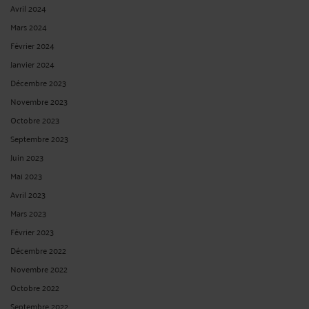
jamais suspensif. Si vous souhaitez que la décision ne soit pas immédiatement
applicable, il convient de faire une requête en sursis ...
Lire la suite >
UN PROFESSEUR DES UNIVERSITÉS RADIÉ DES CADRES ET ADMIS
À LA RETRAITE PEUT-IL ÊTRE TOUT DE MÊME SANCTIONNÉ ?
Par
André ICARD
le 26/03/2025
NON : dans un arrêt en date du 20 mars 2025, le Conseil d’Etat considère qu’il
n'est pas possible, au titre des poursuites disciplinaires engagées devant la
juridiction disciplinaire des enseignants-chercheurs, de prononcer de sanction
disciplinaire à l'encontre d'un professeur des universités ayant ...
Lire la suite >