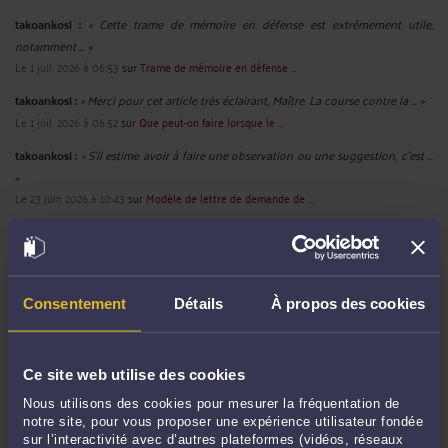
QUE PEUT FAIRE LE JUGE DU CONTRAT ADMINISTRATIF SAISI EN
CONTESTATION DU MONTANT DE PÉNALITÉS APPLIQUÉES ?
Par
André ICARD
le 19/04/2025
EN BREF : dans un arrêt en date du 19 juillet 2017, le Conseil d’Etat a précisé
qu’au vu de l'argumentation des parties, il incombe au juge administratif du
contrat soit de rejeter les conclusions dont il est saisi en faisant application des
clauses du contrat relatives aux pénalités, soit de rectifier le montant ...
Lire la
suite >
Consentement
Détails
À propos des cookies
Ce site web utilise des cookies
Nous utilisons des cookies pour mesurer la fréquentation de
notre site, pour vous proposer une expérience utilisateur fondée
UN AGENT PUBLIC PEUT-IL BÉNÉFICIER DE LA PROTECTION
sur l’interactivité avec d’autres plateformes (vidéos, réseaux