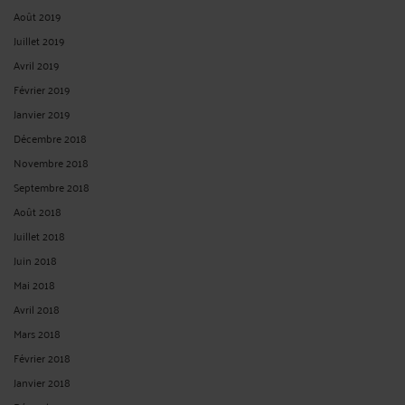
LES SOMMES PERÇUES PAR UN FONCTIONNAIRE AU TITRE
D'ACTIVITÉS ACCESSOIRES ILLÉGALES DOIVENT-ELLES ÊTRE
RÉPÉTÉES DANS LE DÉLAI DE DEUX ANS ?
Par
André ICARD
le 19/03/2025
NON : dans un arrêt en date du 30 mars 2022, la Cour administrative d’appel de
Nancy a jugé qu’ il ressort des termes de termes de l'article 37-1 de la loi n°
2000-321 du 12 avril 2000 relative aux droits des citoyens dans leurs relations
avec les administrations que la prescription biennale qu'elles prévoient ne ...
Lire
la suite >