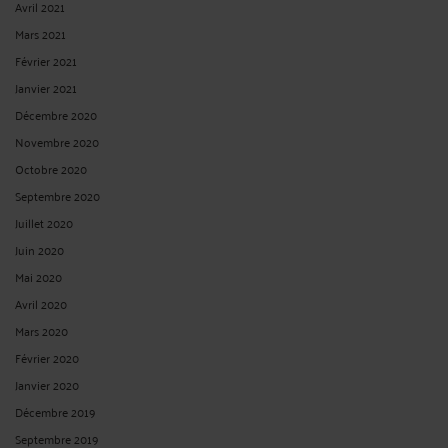
UNE ABSENCE D’IMPLICATION DU FONCTIONNAIRE DANS LE
PROCESSUS DE RECONVERSION PEUT-ELLE FAIRE ÉCHEC À SON
RECLASSEMENT POUR INAPTITUDE PHYSIQUE ?
Par
André ICARD
le 24/03/2025
OUI : non seulement la cour administrative d’appel de Versailles a reconnu
qu’Orléans Métropole avait sérieusement recherché une solution de
reclassement, mais que l’absence de reclassement était en partie la conséquence
de son absence d’implication. Dans son arrêt en date du 7 février ...
Lire la suite >