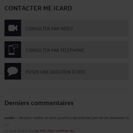
LE JUGE ADMINISTRATIF PEUT-IL CONSULTER UN SITE INTERNET
LIBREMENT ACCESSIBLE AU PUBLIC POUR CONFORTER SON
APPRÉCIATION DES PIÈCES D’UN DOSSIER ?
Par
André ICARD
le 24/04/2025
OUI : dans un arrêt en date du 30 avril 2024, le Conseil d’Etat considère qu’il est
loisible au juge administratif, pour conforter son appréciation des pièces du
dossier, de fonder sa décision, sans les communiquer aux parties, sur les
données publiques de référence produites par l’Institut ...
Lire la suite >