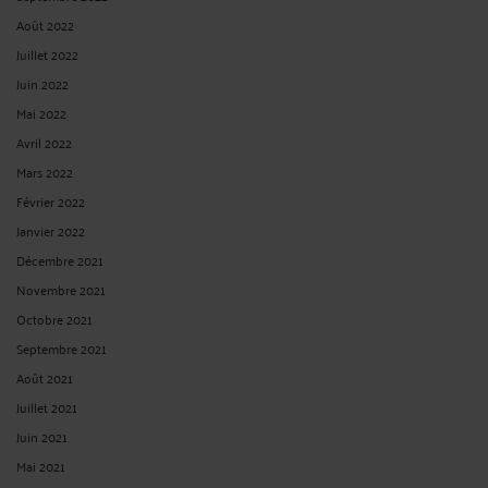
LE FAIT QUE L’ADMINISTRATION N’A PAS MIS EN ŒUVRE TOUT
OU PARTIE DES PROPOSITIONS D’AMÉNAGEMENT DE POSTE DU
MÉDECIN DE PRÉVENTION JUSTIFIE- T - IL UN DROIT DE RETRAIT ?
Par
André ICARD
le 26/03/2025
NON : dans un arrêt en date du 21 mars 2025, le Conseil d’Etat considère que la
seule circonstance que l’autorité administrative n’a pas mis en œuvre tout ou
partie des propositions d’aménagements de poste de travail ou de conditions
d’exercice des fonctions émises par le médecin ...
Lire la suite >