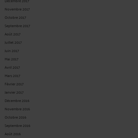
QUEL EST LE RÉGIME APPLICABLE EN CAS DE RECHUTE D’UN
ACCIDENT DE SERVICE SURVENU AVANT LE 21 JANVIER 2017
DATE D’ENTRÉE EN VIGUEUR DU CITIS ?
Par
André ICARD
le 15/03/2025
EN BREF : dans son avis en date du 18 février 2025, le Conseil d’État précise tout
d’abord qu’il faut entendre par rechute « une modification de l’état de l’agent
constatée médicalement postérieurement à la date de consolidation de la
blessure ou de guérison ...
Lire la suite >
VOIR PLUS
<
4
>