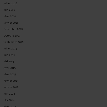
CONTACTER ME ICARD
CONSULTER PAR VIDÉO
CONSULTER PAR TÉLÉPHONE
POSER UNE QUESTION ÉCRITE
Derniers commentaires
zoubir :
« Bonjour maître, Le droit positif jurisprudentiel permet de demander la
... »
Le 4 juil. 2026 à 11:15
sur
Mes chers confrères qui ...