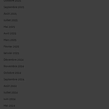
Par
André ICARD
le 14/04/2025
OUI : dans un arrêt en date du 28 janvier 2025, la Cour administrative d’appel de
Nancy a jugé qu’un adjoint technique territorial faisant fonction de chef de
cuisine qui par son comportement managérial agressif, violent et irrespectueux
de façon répétée génère un très ...
Lire la suite >
COMMENT PRÉSENTER UNE REQUÊTE EN SURSIS À EXÉCUTION
D’UN JUGEMENT FRAPPÉ D’APPEL À LA CAA ?
Par
André ICARD
le 30/03/2025 - 1 commentaire
Comme vous le savez, sauf en matière électorale et ordinales, contrairement aux
règles de procédure civile, en matière de contentieux administratif l’appel n’est