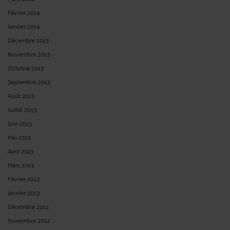
takoankosi :
« Cette trame de mémoire en défense est extrêmement utile,
notamment ... »
Le 1 juil. 2026 à 06:53
sur
Trame de mémoire en défense ...
takoankosi :
« Merci pour cet article très éclairant, Maître. La course contre la ... »
Le 1 juil. 2026 à 06:52
sur
Que peut-on faire lorsque le ...
takoankosi :
« S’il estime avoir à faire une observation ou une suggestion, c’est ...
»
Le 23 juin 2026 à 10:43
sur
Modèle de lettre de demande de ...
Melchior :
« Bonjour. Cet article est très intéressant et cadre avec ce que j'ai ... »
Le 1 juin 2026 à 08:42
sur
Ce qu’un fonctionnaire convoqué ...
Sprunki Mods :
« Pour présenter une requête en sursis à exécution devant la
CAA, ... »
Le 21 mai 2026 à 09:13
sur
Comment présenter une requête ...
RECHERCHE