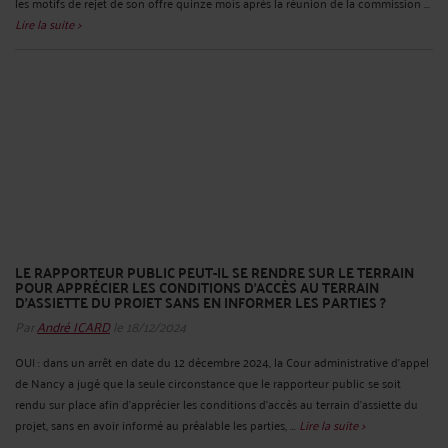
les motifs de rejet de son offre quinze mois après la réunion de la commission ...
Lire la suite >
LE RAPPORTEUR PUBLIC PEUT-IL SE RENDRE SUR LE TERRAIN
POUR APPRÉCIER LES CONDITIONS D'ACCÈS AU TERRAIN
D'ASSIETTE DU PROJET SANS EN INFORMER LES PARTIES ?
Par
André ICARD
le 18/12/2024
OUI : dans un arrêt en date du 12 décembre 2024, la Cour administrative d’appel
de Nancy a jugé que la seule circonstance que le rapporteur public se soit
rendu sur place afin d'apprécier les conditions d'accès au terrain d'assiette du
projet, sans en avoir informé au préalable les parties, ...
Lire la suite >