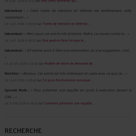
Le 4 juil. 2026 à 11:15
sur
Mes chers confrères qui ...
takoankosi :
« Cette trame de mémoire en défense est extrêmement utile,
notamment ... »
Le 1 juil. 2026 à 06:53
sur
Trame de mémoire en défense ...
takoankosi :
« Merci pour cet article très éclairant, Maître. La course contre la ... »
Le 1 juil. 2026 à 06:52
sur
Que peut-on faire lorsque le ...
takoankosi :
« S’il estime avoir à faire une observation ou une suggestion, c’est ...
»
Le 23 juin 2026 à 10:43
sur
Modèle de lettre de demande de ...
Melchior :
« Bonjour. Cet article est très intéressant et cadre avec ce que j'ai ... »
Le 1 juin 2026 à 08:42
sur
Ce qu’un fonctionnaire convoqué ...
Sprunki Mods :
« Pour présenter une requête en sursis à exécution devant la
CAA, ... »
Le 21 mai 2026 à 09:13
sur
Comment présenter une requête ...
RECHERCHE