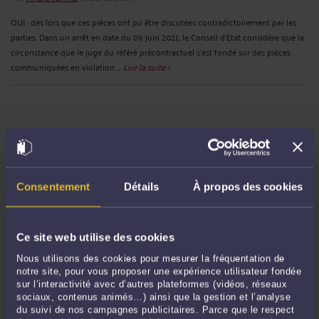
OUI : dès lors que ces pièces ont pu être discutées contradictoirement par les
parties. Dans un arrêt en date du 09 juin 2021, le Conseil d’Etat considère que la
circonstance que le juge du référé précontractuel s'est fondé sur des pièces
communiquées en violation ...
Lire la suite >
Consentement
Détails
À propos des cookies
Ce site web utilise des cookies
LA FALSIFICATION PAR UN FONCTIONNAIRE D'UN CERTIFICAT
MÉDICAL EN VUE D'OBTENIR L'IMPUTABILITÉ AU SERVICE D'UN
Nous utilisons des cookies pour mesurer la fréquentation de
STRESS POST-TRAUMATIQUE CAUSÉ PAR LE SUICIDE D'UN
notre site, pour vous proposer une expérience utilisateur fondée
COLLÈGUE JUSTIFIE-T-ELLE UNE RÉVOCATION ?
sur l’interactivité avec d’autres plateformes (vidéos, réseaux
Par
André ICARD
le 20/12/2024
sociaux, contenus animés…) ainsi que la gestion et l’analyse
du suivi de nos campagnes publicitaires. Parce que le respect
NON : même si le fait pour un fonctionnaire de se rendre coupable de faux et