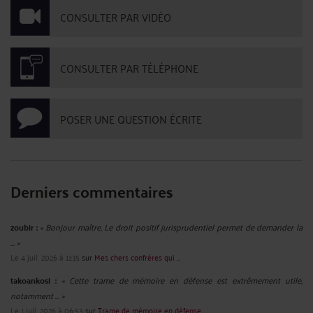
CONSULTER PAR VIDÉO
CONSULTER PAR TÉLÉPHONE
POSER UNE QUESTION ÉCRITE
Derniers commentaires
zoubir :
« Bonjour maître, Le droit positif jurisprudentiel permet de demander la
... »
Le 4 juil. 2026 à 11:15
sur
Mes chers confrères qui ...
takoankosi :
« Cette trame de mémoire en défense est extrêmement utile,
notamment ... »
Le 1 juil. 2026 à 06:53
sur
Trame de mémoire en défense ...