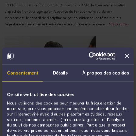
EN BREF : dans un arrêt en date du 21 novembre 2024, la Cour administrative
d’appel de Nancy a jugé qu’en l'absence du fonctionnaire ou de son
représentant, le conseil de discipline ne peut auditionner de témoin que si
l'agent a été préalablement avisé de cette audition et a renoncé ...
Lire la suite >
Consentement
Détails
À propos des cookies
Ce site web utilise des cookies
1500 EUROS DE PRÉJUDICE MORAL ATTRIBUÉS À UNE
REQUÉRANTE QUI A DÛ ATTENDRE 3 ANS, 5 MOIS ET 13 JOURS
Nous utilisons des cookies pour mesurer la fréquentation de
POUR OBTENIR SON JUGEMENT AU TRIBUNAL ADMINISTRATIF !
notre site, pour vous proposer une expérience utilisateur fondée
Par
André ICARD
le 30/11/2024
sur l’interactivité avec d’autres plateformes (vidéos, réseaux
sociaux, contenus animés…) ainsi que la gestion et l’analyse
du suivi de nos campagnes publicitaires. Parce que le respect
OUI : dans un arrêt en date du 21 octobre 2024, le Conseil d’Etat considère que
de votre vie privée est essentiel pour nous, nous vous laissons
la requérante est fondée à soutenir que son droit à un délai raisonnable de