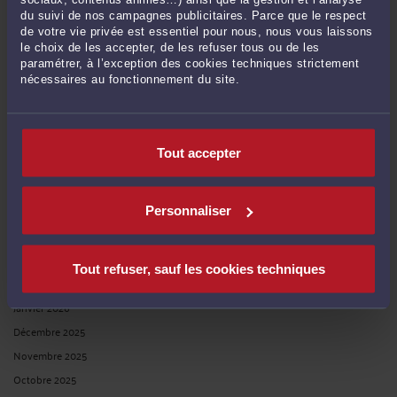
du suivi de nos campagnes publicitaires. Parce que le respect
Par
André ICARD
le 21/11/2024
de votre vie privée est essentiel pour nous, nous vous laissons
le choix de les accepter, de les refuser tous ou de les
NON : dans un arrêt en date du 7 novembre 2024, le Conseil d’Etat précise que
paramétrer, à l’exception des cookies techniques strictement
le délai d’apparition des symptômes, inférieur à un an, peut être considéré
nécessaires au fonctionnement du site.
comme normal pour une affection liée à la myofasciite à macrophages et se
caractérisant par les symptômes ...
Lire la suite >
Tout accepter
Personnaliser
Tout refuser, sauf les cookies techniques
FAUT-IL ABSOLUMENT CONFIRMER LE MAINTIEN DE LA REQUÊTE
AU FOND EN CAS DE REJET D’UN RÉFÉRÉ SUSPENSION POUR
DÉFAUT DE MOYEN DE NATURE À CRÉER UN DOUTE SÉRIEUX ?
Par
André ICARD
le 18/11/2024