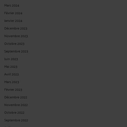
administratif, sans condition de délai, la décision implicite dont il a en vain
demandé les motifs sous réserve bien sûr de faire son recours dans le ...
Lire la
suite >
COMMENT UN FONCTIONNAIRE PEUT-IL PROUVER QU’IL EST
VICTIME DE DISCRIMINATION ?
Par
André ICARD
le 15/11/2024
Je rencontre trop fréquemment dans mon exercice professionnel d’avocat de
nombreux cas de discriminations par rapport au sexe, à l’orientation sexuelle, au
handicap, à l’âge, à la race, à l’origine ethnique, à la couleur et l’appartenance à