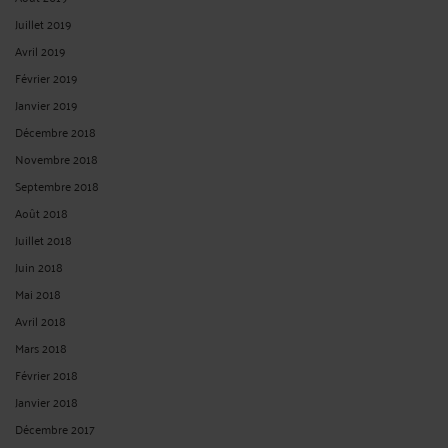
L’ACCEPTATION PAR L’ADMINISTRATION DE LA DÉMISSION D’UN
FONCTIONNAIRE SOUFFRANT DE DÉPRESSION SÉVÈRE DANS UN
CONTEXTE DE SOUFFRANCES AU TRAVAIL EST-ELLE FAUTIVE ?
Par
André ICARD
le 08/11/2024
NON : dans un arrêt en date du 18 octobre 2024, la Cour administrative d’appel
de Marseille a jugé que l’absence de troubles sévères de discernement de
l'agent, ne sont pas de nature à établir que son état de santé ne lui permettait
pas de prendre de manière libre et éclairée ...
Lire la suite >