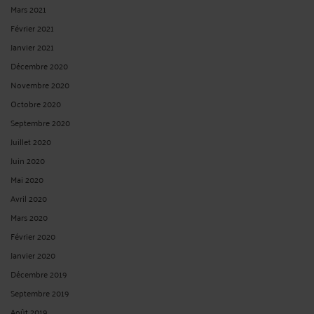
COMMENT CALCULER LE DÉLAI DE RECOURS CONTENTIEUX DE 2
MOIS LORSQUE LE MOIS OÙ IL EXPIRE N’A PAS 31 JOURS ?
Par
André ICARD
le 10/11/2024 - 1 commentaire
EN BREF : c’est une question que l’on me pose assez souvent. En effet, lorsque le
quantième du mois qui sert de point de départ du calcul de délai franc de
recours contentieux de deux mois n’a pas de quantième correspondant dans le
mois ou ce délai expire, le terme du délai de recours est obligatoirement ...
Lire la
suite >