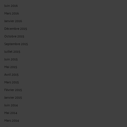
CONTACTER ME ICARD
CONSULTER PAR VIDÉO
CONSULTER PAR TÉLÉPHONE
POSER UNE QUESTION ÉCRITE
Derniers commentaires
zoubir :
« Bonjour maître, Le droit positif jurisprudentiel permet de demander la
... »