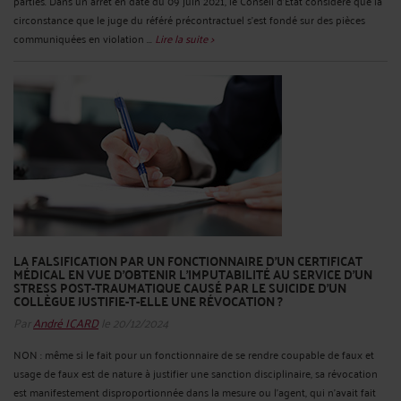
parties. Dans un arrêt en date du 09 juin 2021, le Conseil d’Etat considère que la
circonstance que le juge du référé précontractuel s'est fondé sur des pièces
communiquées en violation ...
Lire la suite >
LA FALSIFICATION PAR UN FONCTIONNAIRE D'UN CERTIFICAT
MÉDICAL EN VUE D'OBTENIR L'IMPUTABILITÉ AU SERVICE D'UN
STRESS POST-TRAUMATIQUE CAUSÉ PAR LE SUICIDE D'UN
COLLÈGUE JUSTIFIE-T-ELLE UNE RÉVOCATION ?
Par
André ICARD
le 20/12/2024
NON : même si le fait pour un fonctionnaire de se rendre coupable de faux et
usage de faux est de nature à justifier une sanction disciplinaire, sa révocation
est manifestement disproportionnée dans la mesure ou l'agent, qui n'avait fait