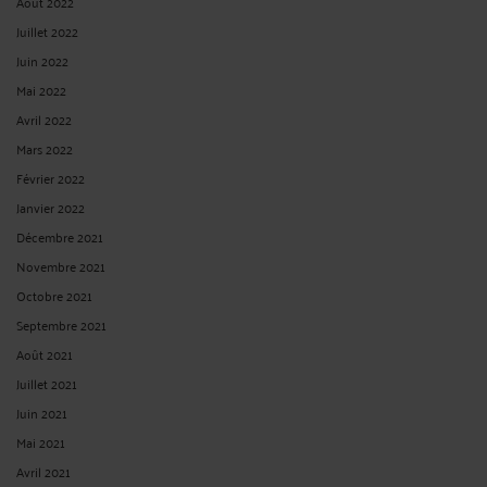
une minorité nationale, a la ...
Lire la suite >
UN PARLEMENTAIRE FRAPPÉ D’UNE INÉLIGIBILITÉ ASSORTIE DE
L'EXÉCUTION PROVISOIRE PEUT-IL ÊTRE DÉCHU DE SON
MANDAT EN COURS AVANT QUE SA CONDAMNATION NE SOIT
DEVENUE DÉFINITIVE ?
Par
André ICARD
le 15/11/2024
NON : dans sa décision n° 2009-21S D du 22 octobre 2009, publiée au Journal
officiel du 25 octobre 2009, page 18080, texte n° 24, le Conseil Constitutionnel a
jugé que jusqu'au prononcé de l'arrêt de la Cour de cassation jugeant le pourvoi
formé par M. Gaston FLOSSE contre l'arrêt de la cour ...
Lire la suite >