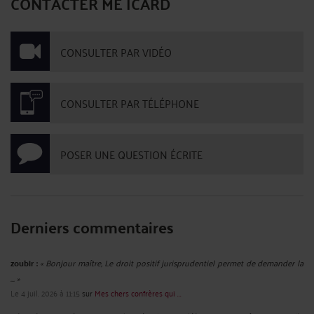
L’AVOCAT QUI ASSISTE UN AGENT LORS D’UN ENTRETIEN
PRÉALABLE OU LORS D’UNE PROCÉDURE DISCIPLINAIRE PEUT-IL
ÊTRE EMPÊCHÉ DE PRENDRE LA PAROLE ?
Par
André ICARD
le 22/11/2024
NON : dans un arrêt en date du 27 février 2024, la Cour administrative d’appel
de Bordeaux a jugé que quand bien même l'avocat de M. A... a pu
postérieurement à cet entretien, présenter des observations écrites, par un
courriel adressé à la directrice le jour même, cette ...
Lire la suite >