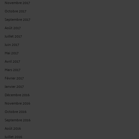
DE NOMBREUX RALENTISSEURS DE TYPE "DOS D’ÂNE" OU DE
TYPE "TRAPÉZOÏDAL" NE SONT PAS CONFORMES ET DOIVENT
ÊTRE DÉMOLIS !
Par
André ICARD
le 30/10/2024
L'article 1 du décret du 27 mai 1994 relatif aux caractéristiques et aux conditions
de réalisation des ralentisseurs de type dos d'âne ou de type trapézoïdal dispose
que : « () Les modalités techniques d'implantation et de signalisation des
ralentisseurs de type dos d'âne ou de type ...
Lire la suite >
VOIR PLUS
<
10
>