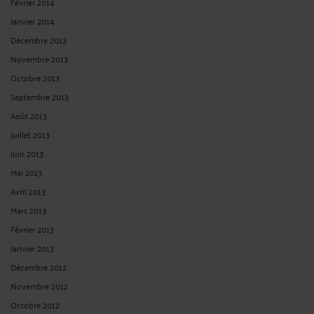
Le 4 juil. 2026 à 11:15
sur
Mes chers confrères qui ...
takoankosi :
« Cette trame de mémoire en défense est extrêmement utile,
notamment ... »
Le 1 juil. 2026 à 06:53
sur
Trame de mémoire en défense ...
takoankosi :
« Merci pour cet article très éclairant, Maître. La course contre la ... »
Le 1 juil. 2026 à 06:52
sur
Que peut-on faire lorsque le ...
takoankosi :
« S’il estime avoir à faire une observation ou une suggestion, c’est ...
»
Le 23 juin 2026 à 10:43
sur
Modèle de lettre de demande de ...
Melchior :
« Bonjour. Cet article est très intéressant et cadre avec ce que j'ai ... »
Le 1 juin 2026 à 08:42
sur
Ce qu’un fonctionnaire convoqué ...
Sprunki Mods :
« Pour présenter une requête en sursis à exécution devant la
CAA, ... »
Le 21 mai 2026 à 09:13
sur
Comment présenter une requête ...
RECHERCHE