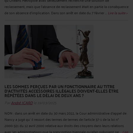
qu’Orléans Métropole avait sérieusement recherché une solution de
reclassement, mais que l’absence de reclassement était en partie la conséquence
de son absence d’implication. Dans son arrêt en date du 7 février ...
Lire la suite >
LES SOMMES PERÇUES PAR UN FONCTIONNAIRE AU TITRE
D'ACTIVITÉS ACCESSOIRES ILLÉGALES DOIVENT-ELLES ÊTRE
RÉPÉTÉES DANS LE DÉLAI DE DEUX ANS ?
Par
André ICARD
le 19/03/2025
NON : dans un arrêt en date du 30 mars 2022, la Cour administrative d’appel de
Nancy a jugé qu’ il ressort des termes de termes de l'article 37-1 de la loi n°
2000-321 du 12 avril 2000 relative aux droits des citoyens dans leurs relations
avec les administrations que la prescription biennale qu'elles prévoient ne ...
Lire