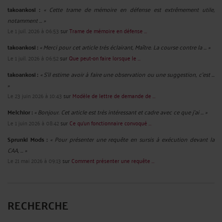
takoankosi :
« Cette trame de mémoire en défense est extrêmement utile,
notamment ... »
Le 1 juil. 2026 à 06:53
sur
Trame de mémoire en défense ...
takoankosi :
« Merci pour cet article très éclairant, Maître. La course contre la ... »
Le 1 juil. 2026 à 06:52
sur
Que peut-on faire lorsque le ...
takoankosi :
« S’il estime avoir à faire une observation ou une suggestion, c’est ...
»
Le 23 juin 2026 à 10:43
sur
Modèle de lettre de demande de ...
Melchior :
« Bonjour. Cet article est très intéressant et cadre avec ce que j'ai ... »
Le 1 juin 2026 à 08:42
sur
Ce qu’un fonctionnaire convoqué ...
Sprunki Mods :
« Pour présenter une requête en sursis à exécution devant la
CAA, ... »
Le 21 mai 2026 à 09:13
sur
Comment présenter une requête ...
RECHERCHE