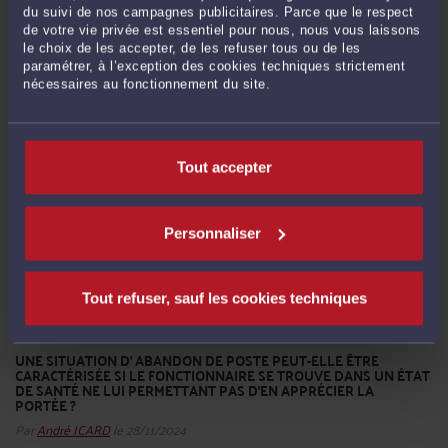
Par
André ICARD
le 28/11/2024
du suivi de nos campagnes publicitaires. Parce que le respect
de votre vie privée est essentiel pour nous, nous vous laissons
OUI : s’ils exercent leurs vacations de manière ponctuelle et non répétée en
le choix de les accepter, de les refuser tous ou de les
paramétrer, à l’exception des cookies techniques strictement
l'absence de tout lien de subordination juridique. En application de l'article 6-2
nécessaires au fonctionnement du site.
de la loi du 13 septembre 1984, la limite d'âge définie à l'article 6-1 de la loi du 13
septembre 1984 n'est pas opposable aux ...
Lire la suite >
Tout accepter
Personnaliser
Tout refuser, sauf les cookies techniques
UNE SITUATION D' ABANDON DE POSTE PEUT-ELLE ÊTRE
CARACTÉRISÉE SI LE FONCTIONNAIRE SE TROUVE DANS UN ÉTAT
DE SANTÉ NE LUI PERMETTANT PAS D'EN APPRÉCIER LA
PORTÉE ?
Par
André ICARD
le 28/11/2024