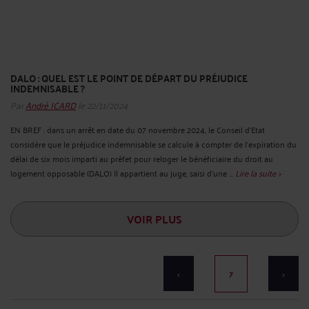
DALO : QUEL EST LE POINT DE DÉPART DU PRÉJUDICE
INDEMNISABLE ?
Par
André ICARD
le 22/11/2024
EN BREF : dans un arrêt en date du 07 novembre 2024, le Conseil d’Etat
considère que le préjudice indemnisable se calcule à compter de l’expiration du
délai de six mois imparti au préfet pour reloger le bénéficiaire du droit au
logement opposable (DALO) Il appartient au juge, saisi d’une ...
Lire la suite >
VOIR PLUS
<
7
>