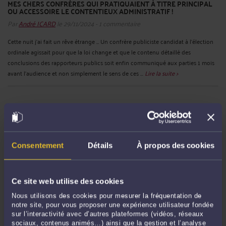
MES CHERS CONFRÈRES QUI PRATIQUAIENT À TITRE PRINCIPAL
OU ACCESSOIRE LE CONTENTIEUX ADMINISTRATIF !
Par
André ICARD
le 29/11/2024 - 1 commentaire
Cette nuit j’ai fait un rêve étrange … Un confrère publiciste candidat à l’élection
ordinale agissait pour que la loi change et que le contenu détaillé des
conclusions des rapporteurs publics soit enfin communiqué aux parties 1 mois
avant l’audience et non simplement le sens de ces ...
Lire la suite >
Consentement
Détails
À propos des cookies
Ce site web utilise des cookies
A QUELLES CONDITIONS UN ÉTABLISSEMENT PUBLIC
Nous utilisons des cookies pour mesurer la fréquentation de
D'ENSEIGNEMENT SUPÉRIEUR PEUT-IL RECRUTER DES AGENTS
notre site, pour vous proposer une expérience utilisateur fondée
TEMPORAIRES VACATAIRES AYANT DÉPASSÉ LA LIMITE D’ÂGE DE
sur l’interactivité avec d’autres plateformes (vidéos, réseaux
67 ANS ?
sociaux, contenus animés…) ainsi que la gestion et l’analyse