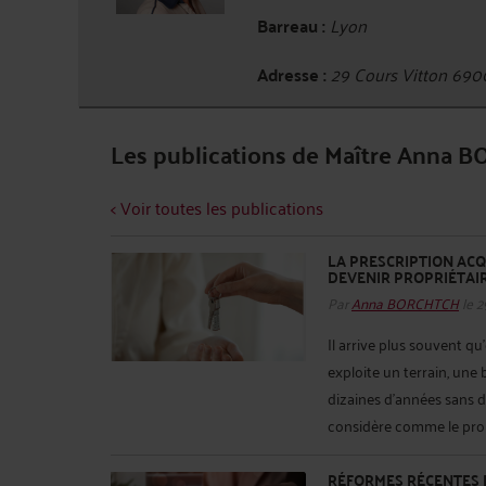
Barreau :
Lyon
Adresse :
29 Cours Vitton 69
Les publications de Maître Anna
< Voir toutes les publications
LA PRESCRIPTION ACQ
DEVENIR PROPRIÉTAI
Par
Anna BORCHTCH
le 2
Il arrive plus souvent q
exploite un terrain, une
dizaines d'années sans dé
considère comme le proprié
RÉFORMES RÉCENTES DE