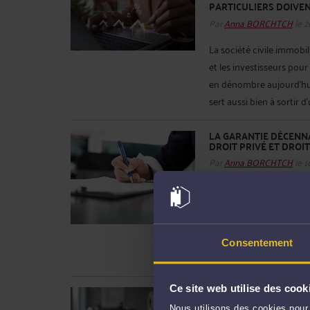
PARTICULIERS DOIVE
Par
Anna BORCHTCH
le 2
La société civile immobiliè
et les investisseurs pour
en dénombre aujourd’hui 
sert aussi bien à sortir d’
LA GARANTIE DÉCENNA
DROIT PRIVÉ ET DROI
Par
Anna BORCHTCH
le 1
Lorsqu’un maître d’ouvrag
contrat une clause par l
responsabilité, plafonner
Une question essentielle 
Consentement
juridique ? La ...
Lire la sui
Ce site web utilise des cook
ACHETER UN BIEN LOU
JURIDIQUES
Nous utilisons des cookies pour 