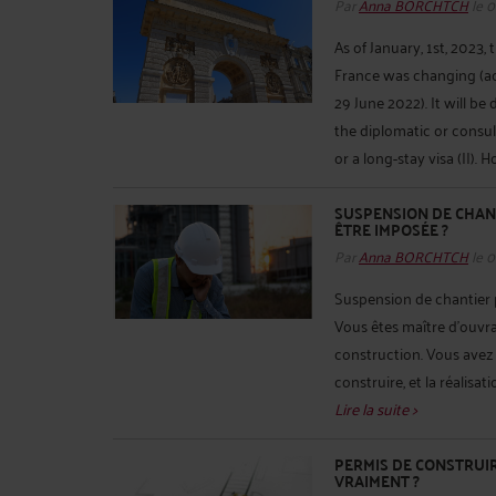
Par
Anna BORCHTCH
le 
As of January, 1st, 2023,
France was changing (ac
29 June 2022). It will be
the diplomatic or consula
or a long-stay visa (II). H
SUSPENSION DE CHAN
ÊTRE IMPOSÉE ?
Par
Anna BORCHTCH
le 
Suspension de chantier 
Vous êtes maître d'ouvra
construction. Vous avez
construire, et la réalisat
Lire la suite >
PERMIS DE CONSTRUIRE
VRAIMENT ?