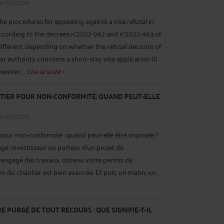
06/05/2026
 the procedures for appealing against a visa refusal in
cording to the decrees n°2022-962 and n°2022-963 of
 different, depending on whether the refusal decision of
r authority concerns a short-stay visa application (I)
owever, ...
Lire la suite >
TIER POUR NON-CONFORMITÉ: QUAND PEUT-ELLE
06/05/2026
pour non-conformité : quand peut-elle être imposée ?
ge, investisseur ou porteur d'un projet de
 engagé des travaux, obtenu votre permis de
ion du chantier est bien avancée. Et puis, un matin, un ...
 PURGÉ DE TOUT RECOURS : QUE SIGNIFIE-T-IL