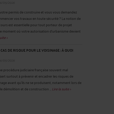
06/05/2026
votre permis de construire et vous vous demandez
encer vos travaux en toute sécurité ? La notion de
ours est essentielle pour tout porteur de projet
 le moment où votre autorisation d'urbanisme devient
uite >
CAS DE RISQUE POUR LE VOISINAGE : À QUOI
06/05/2026
une procédure judiciaire française souvent mal
 sert surtout à prévenir et encadrer les risques de
age avant qu’ils ne se produisent, notamment lors de
e démolition et de construction ...
Lire la suite >