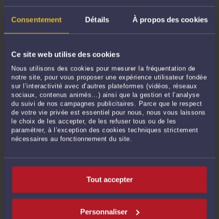
Consentement
Détails
À propos des cookies
Ce site web utilise des cookies
Nous utilisons des cookies pour mesurer la fréquentation de
PRÊT EN CHF : LE TJ METZ ANNULE UN PRÊT EN DEVISE DU
notre site, pour vous proposer une expérience utilisateur fondée
CRÉDIT AGRICOLE
sur l’interactivité avec d’autres plateformes (vidéos, réseaux
sociaux, contenus animés…) ainsi que la gestion et l’analyse
Par
Anne-Sophie RAMOND
le 07/01/2026
du suivi de nos campagnes publicitaires. Parce que le respect
de votre vie privée est essentiel pour nous, nous vous laissons
Par un jugement du 23 octobre 2025 (TJ Metz, 23 octobre 2025, RG n°
le choix de les accepter, de les refuser tous ou de les
2023/02480), le tribunal judiciaire de Metz prononce l’annulation d’un prêt en
paramétrer, à l’exception des cookies techniques strictement
francs suisses souscrit auprès du Crédit Agricole de Lorraine. Ce jugement
nécessaires au fonctionnement du site.
s’inscrit dans une série de décisions en faveur des emprunteurs frontaliers ayant
...
Lire la suite >
Tout accepter
Personnaliser