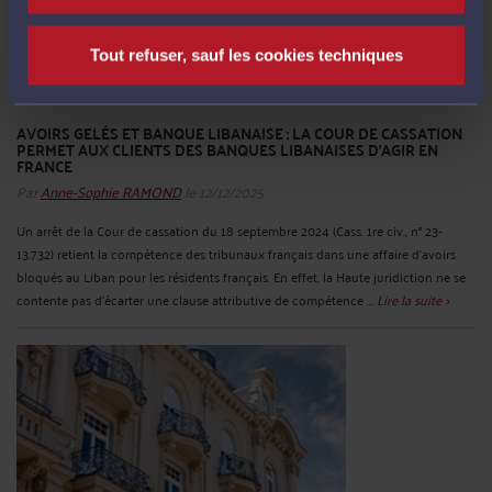
Tout refuser, sauf les cookies techniques
AVOIRS GELÉS ET BANQUE LIBANAISE : LA COUR DE CASSATION
PERMET AUX CLIENTS DES BANQUES LIBANAISES D’AGIR EN
FRANCE
Par
Anne-Sophie RAMOND
le 12/12/2025
Un arrêt de la Cour de cassation du 18 septembre 2024 (Cass. 1re civ., n° 23-
13.732) retient la compétence des tribunaux français dans une affaire d’avoirs
bloqués au Liban pour les résidents français. En effet, la Haute juridiction ne se
contente pas d’écarter une clause attributive de compétence ...
Lire la suite >