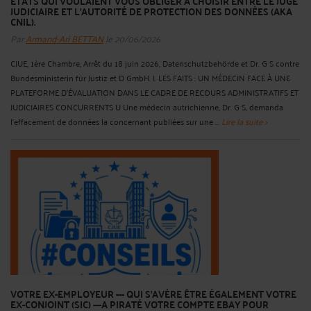
ÉTATS QUI VOULAIENT VOUS OBLIGER À CHOISIR ENTRE LE JUGE
JUDICIAIRE ET L'AUTORITÉ DE PROTECTION DES DONNÉES (AKA
CNIL).
Par
Armand-Ari BETTAN
le 20/06/2026
CJUE, 1ère Chambre, Arrêt du 18 juin 2026, Datenschutzbehörde et Dr. G S contre
Bundesministerin für Justiz et D GmbH. I. LES FAITS : UN MÉDECIN FACE À UNE
PLATEFORME D’ÉVALUATION DANS LE CADRE DE RECOURS ADMINISTRATIFS ET
JUDICIAIRES CONCURRENTS U Une médecin autrichienne, Dr. G S, demanda
l’effacement de données la concernant publiées sur une ...
Lire la suite >
VOTRE EX-EMPLOYEUR --- QUI S'AVÈRE ÊTRE ÉGALEMENT VOTRE
EX-CONJOINT (SIC) ---A PIRATÉ VOTRE COMPTE EBAY POUR