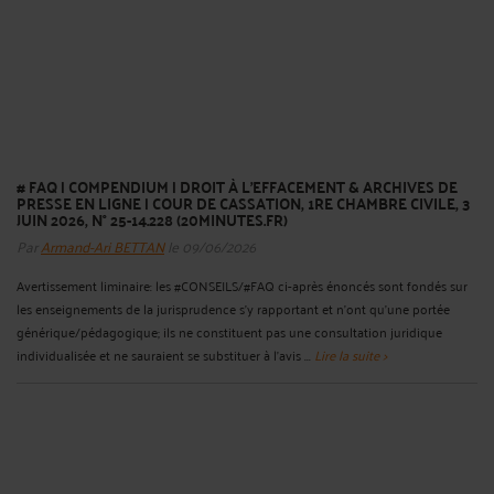
# FAQ | COMPENDIUM | DROIT À L'EFFACEMENT & ARCHIVES DE
PRESSE EN LIGNE | COUR DE CASSATION, 1RE CHAMBRE CIVILE, 3
JUIN 2026, N° 25-14.228 (20MINUTES.FR)
Par
Armand-Ari BETTAN
le 09/06/2026
Avertissement liminaire: les #CONSEILS/#FAQ ci-après énoncés sont fondés sur
les enseignements de la jurisprudence s'y rapportant et n'ont qu'une portée
générique/pédagogique; ils ne constituent pas une consultation juridique
individualisée et ne sauraient se substituer à l'avis ...
Lire la suite >