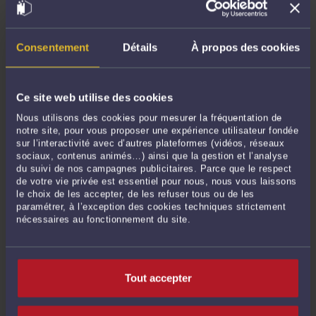
Affaire C‑185/25 [Waldfelber] RS c. TS | Conclusions de l'Avocat Général du 18
juin 2026 Avertissement liminaire: les #CONSEILS/#FAQ ci-après énoncés sont
fondés sur les enseignements de la jurisprudence s'y rapportant et n'ont qu'une
Consentement
Détails
À propos des cookies
portée générique/pédagogique; ils ne constituent pas ...
Lire la suite >
Ce site web utilise des cookies
Nous utilisons des cookies pour mesurer la fréquentation de
notre site, pour vous proposer une expérience utilisateur fondée
sur l’interactivité avec d’autres plateformes (vidéos, réseaux
sociaux, contenus animés…) ainsi que la gestion et l’analyse
du suivi de nos campagnes publicitaires. Parce que le respect
de votre vie privée est essentiel pour nous, nous vous laissons
le choix de les accepter, de les refuser tous ou de les
paramétrer, à l’exception des cookies techniques strictement
nécessaires au fonctionnement du site.
VOTRE NOM CIRCULE EN INTERNE, ON PREND DES AVIS SUR
VOUS SANS VOUS LE DIRE, ET ON VOUS ÉCARTE D’UNE MISSION.
EST-ON EN DROIT D’EN CONNAÎTRE LA SOURCE/L’IDENTITÉ ?
L’AVOCAT GÉNÉRAL DE LA CJUE RÉPOND : EN PARTIE
SEULEMENT.
Tout accepter
Par
Armand-Ari BETTAN
le 20/06/2026