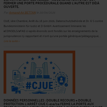
FERMER UNE PORTE PROCÉDURALE QUAND L'AUTRE EST DÉJÀ
OUVERTE.
Par
Armand-Ari BETTAN
le 20/06/2026
CJUE, 1ère Chambre, Arrêt du 18 juin 2026, Datenschutzbehörde et Dr. G S contre
Bundesministerin für Justiz et D GmbH. Avertissement liminaire: les
#CONSEILS/#FAQ ci-après énoncés sont fondés sur les enseignements de la
jurisprudence s'y rapportant et n'ont qu'une portée générique/pédagogique; ...
Lire la suite >
DONNÉES PERSONNELLES : DOUBLE RECOURS = DOUBLE
PROTECTION. L'ARRÊT CJUE C‑414/24 FERME LA PORTE AUX