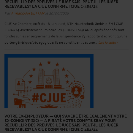
RECUEILLIR DES PREUVES. LE JUGE SAISI PEUT-IL LES JUGER
RECEVABLES? LA CJUE CONFIRME | CJUE C‑484/24
Par
Armand-Ari BETTAN
le 20/06/2026
CJUE, 5e Chambre, Arrêt du 18 juin 2026, NTH Haustechnik GmbH c. EM | CJUE
C‑484/24 Avertissement liminaire: les #CONSEILS/#FAQ ci-après énoncés sont
fondés sur les enseignements de la jurisprudence s'y rapportant et n'ont qu'une
portée générique/pédagogique; ils ne constituent pas une ...
Lire la suite >
VOTRE EX-EMPLOYEUR --- QUI S'AVÈRE ÊTRE ÉGALEMENT VOTRE
EX-CONJOINT (SIC) --- A PIRATÉ VOTRE COMPTE EBAY POUR
RECUEILLIR DES PREUVES. LE JUGE SAISI PEUT-IL LES JUGER
RECEVABLES? LA CJUE CONFIRME | CJUE C‑484/24