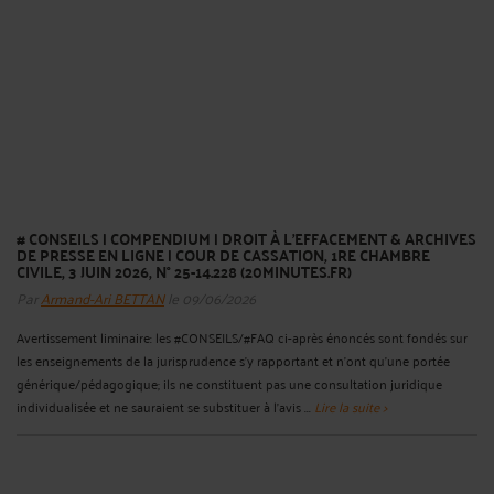
# CONSEILS | COMPENDIUM | DROIT À L'EFFACEMENT & ARCHIVES
DE PRESSE EN LIGNE | COUR DE CASSATION, 1RE CHAMBRE
CIVILE, 3 JUIN 2026, N° 25-14.228 (20MINUTES.FR)
Par
Armand-Ari BETTAN
le 09/06/2026
Avertissement liminaire: les #CONSEILS/#FAQ ci-après énoncés sont fondés sur
les enseignements de la jurisprudence s'y rapportant et n'ont qu'une portée
générique/pédagogique; ils ne constituent pas une consultation juridique
individualisée et ne sauraient se substituer à l'avis ...
Lire la suite >