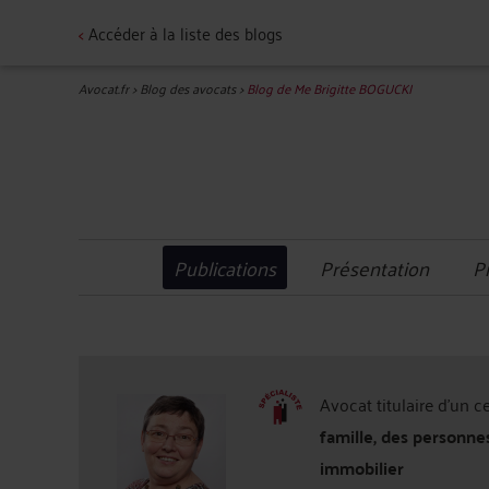
<
Accéder à la liste des blogs
Avocat.fr
>
Blog des avocats
>
Blog de Me Brigitte BOGUCKI
Publications
Présentation
P
Avocat titulaire d'un c
famille, des personne
immobilier