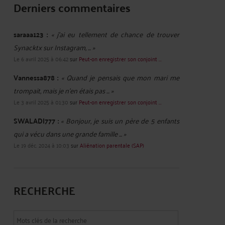
Derniers commentaires
saraaa123 :
« j'ai eu tellement de chance de trouver
Synacktx sur Instagram, ... »
Le 6 avril 2025 à 06:42
sur
Peut-on enregistrer son conjoint ...
Vannessa878 :
« Quand je pensais que mon mari me
trompait, mais je n'en étais pas ... »
Le 3 avril 2025 à 01:30
sur
Peut-on enregistrer son conjoint ...
SWALADI777 :
« Bonjour, je suis un père de 5 enfants
qui a vécu dans une grande famille ... »
Le 19 déc. 2024 à 10:03
sur
Aliénation parentale (SAP)
RECHERCHE