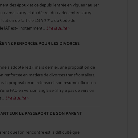
ment des époux et ce depuis l'entrée en vigueur au 1er
oi du 12 mai 2009 et du décret du 17 décembre 2009
ication de l'article L213-3 3° a du Code de
 le JAF est-il notamment ...
Lire la suite >
ENNE RENFORCÉE POUR LES DIVORCES
e a adopté, le 24 mars dernier, une proposition de
 renforcée en matière de divorces transfrontaliers.
s la proposition in extenso et son résumé officiel en
u'une FAQ en version anglaise (il n'y a pas de version
 ...
Lire la suite >
FANT SUR LE PASSEPORT DE SON PARENT
rent que l'on rencontre est la difficulté que