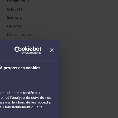
Octobre 2014
Juillet 2014
Juin 2014
Mai 2014
Décembre 2013
Novembre 2013
Octobre 2013
Septembre 2013
Juillet 2013
À propos des cookies
Juin 2013
Avril 2013
Mars 2013
ce utilisateur fondée sur
on et l’analyse du suivi de nos
Février 2013
issons le choix de les accepter,
 au fonctionnement du site.
Janvier 2013