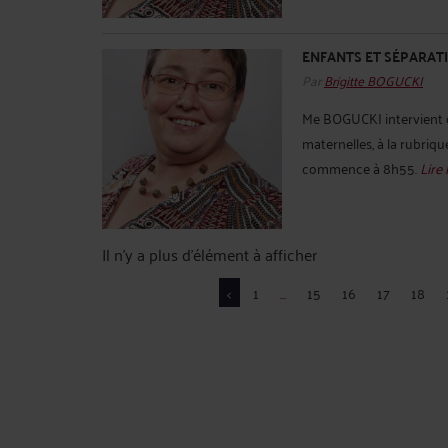
ENFANTS ET SÉPARAT
Par
Brigitte BOGUCKI
Me BOGUCKI intervient c
maternelles, à la rubriqu
commence à 8h55.
Lire 
Il n'y a plus d'élément à afficher
<
1
...
15
16
17
18