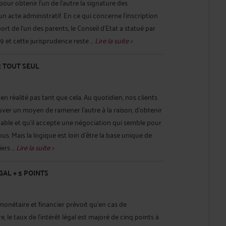
our obtenir l'un de l'autre la signature des
 acte administratif. En ce qui concerne l'inscription
ort de l'un des parents, le Conseil d'Etat a statué par
9 et cette jurisprudence reste ...
Lire la suite >
R TOUT SEUL
 en réalité pas tant que cela. Au quotidien, nos clients
er un moyen de ramener l'autre à la raison, d'obtenir
nnable et qu'il accepte une négociation qui semble pour
ous. Mais la logique est loin d'être la base unique de
rs ...
Lire la suite >
GAL + 5 POINTS
monétaire et financier prévoit qu'en cas de
le taux de l'intérêt légal est majoré de cinq points à