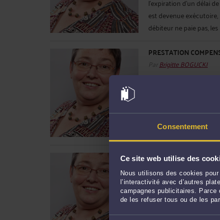
l'expiration d'un délai d
est devenue exécutoire, 
débiteur ne paie pas, les 
PRESTATION COMPENS
Par
Brigitte BOGUCKI
On parle souvent de la 
modalités de règlement m
non seulement un paiem
attribution de bien ainsi 
Consentement
lecture attentive de ce te
APPEL À TÉMOINS
Ce site web utilise des cook
Par
Brigitte BOGUCKI
Nous utilisons des cookies pour 
l’interactivité avec d’autres pl
Je suis régulièrement co
campagnes publicitaires. Parce q
personnes susceptibles 
de les refuser tous ou de les pa
situation familiale. Inf