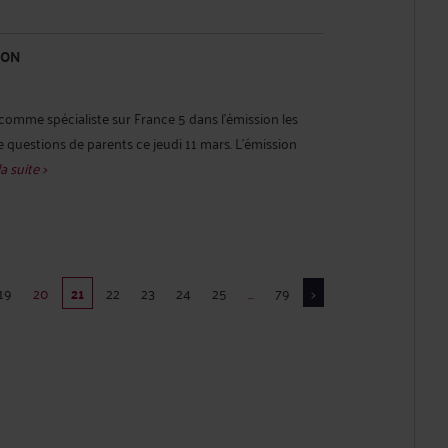
ION
omme spécialiste sur France 5 dans l'émission les
e questions de parents ce jeudi 11 mars. L'émission
la suite >
19
20
21
22
23
24
25
...
79
>