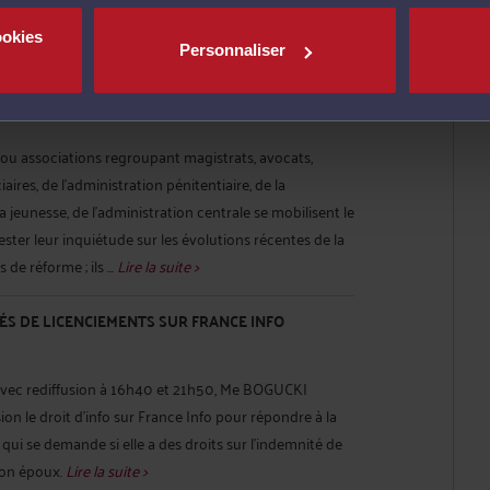
ntre vous. J'ouvre donc ici aux journalistes une libre
cho de ceux qui m'écrivent. ...
Lire la suite >
ookies
Personnaliser
ATION
u associations regroupant magistrats, avocats,
aires, de l'administration pénitentiaire, de la
la jeunesse, de l'administration centrale se mobilisent le
ter leur inquiétude sur les évolutions récentes de la
 de réforme ; ils ...
Lire la suite >
ÉS DE LICENCIEMENTS SUR FRANCE INFO
avec rediffusion à 16h40 et 21h50, Me BOGUCKI
ion le droit d'info sur France Info pour répondre à la
qui se demande si elle a des droits sur l'indemnité de
son époux.
Lire la suite >