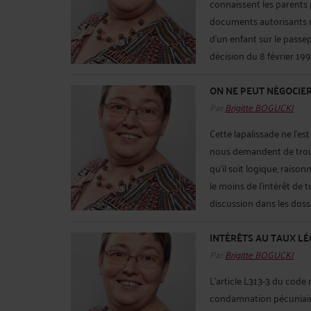
connaissent les parents p
documents autorisants un
d'un enfant sur le passep
décision du 8 février 199
ON NE PEUT NÉGOCIE
Par
Brigitte BOGUCKI
Cette lapalissade ne l'est
nous demandent de trouv
qu'il soit logique, raiso
le moins de l'intérêt de t
discussion dans les dossie
INTÉRÊTS AU TAUX LÉ
Par
Brigitte BOGUCKI
L'article L313-3 du code 
condamnation pécuniaire, 