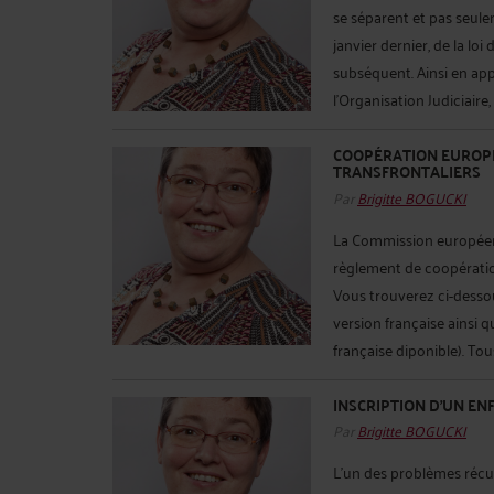
se séparent et pas seule
janvier dernier, de la l
subséquent. Ainsi en appl
l'Organisation Judiciaire,
COOPÉRATION EUROPÉ
TRANSFRONTALIERS
Par
Brigitte BOGUCKI
La Commission européenn
règlement de coopération
Vous trouverez ci-dessou
version française ainsi q
française diponible). Tous
INSCRIPTION D'UN EN
Par
Brigitte BOGUCKI
L'un des problèmes récur